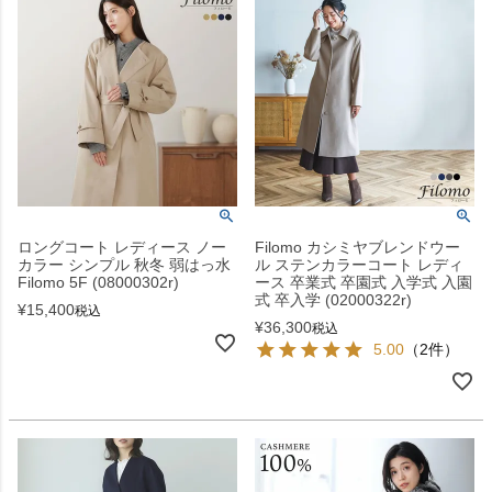
ロングコート レディース ノー
Filomo カシミヤブレンドウー
カラー シンプル 秋冬 弱はっ水
ル ステンカラーコート レディ
Filomo 5F (08000302r)
ース 卒業式 卒園式 入学式 入園
式 卒入学 (02000322r)
¥
15,400
税込
¥
36,300
税込
5.00
（2件）