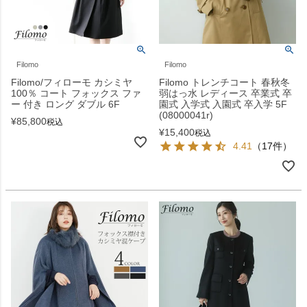
Filomo
Filomo
Filomo/フィローモ カシミヤ
Filomo トレンチコート 春秋冬
100％ コート フォックス ファ
弱はっ水 レディース 卒業式 卒
ー 付き ロング ダブル 6F
園式 入学式 入園式 卒入学 5F
(08000041r)
¥
85,800
税込
¥
15,400
税込
4.41
（17件）