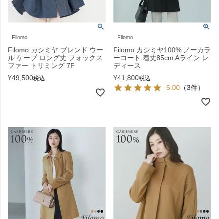
Filomo
Filomo
Filomo カシミヤ ブレンド ウー
Filomo カシミヤ100% ノーカラ
ル ケープ ロング丈 フォックス
ーコート 着丈85cm Aライン レ
ファー トリミング 7F
ディース
¥
49,500
¥
41,800
税込
税込
5.00
（3件）