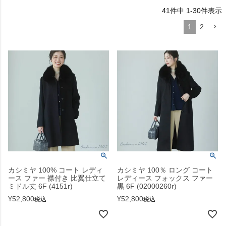
41
件中
1
-
30
件表示
1
2
カシミヤ 100% コート レディ
カシミヤ 100％ ロング コート
ース ファー 襟付き 比翼仕立て
レディース フォックス ファー
ミドル丈 6F (4151r)
黒 6F (02000260r)
¥
52,800
¥
52,800
税込
税込