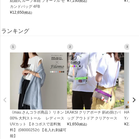
結婚式 ループ革紐 フォーマル セ
¥
7,150
¥
7,150
(税込)
(
カンドバッグ 4FB
¥
12,650
(税込)
ランキング
1
2
3
《mau.さんコラボ商品 》リネン 1
KAKSI クリアポーチ 斜め掛けバ
HALEI
00% 大判ストール レディース
ッグ アウトドア クリアケース
Yバッグ 
UVカット 【ネコポスで送料無
¥
1,650
¥
22,000
(税込)
料】 (08000252r) 【名入れ刺繍可
能】