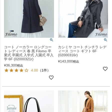
コート ノーカラー ロングコー
カシミヤ コート チンチラ レデ
ト レディース 春 黒 Filomo 卒
ィース コート ギフト 6F
業式 卒園式 入学式 入園式 卒入
(02000316r)
学 6F (02000321r)
¥
143,000
税込
¥
36,300
税込
4.00
（1件）