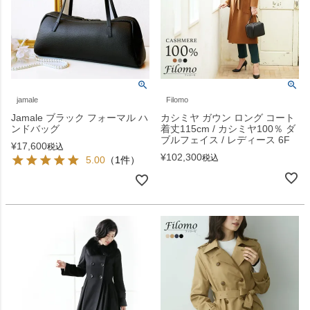
jamale
Filomo
Jamale ブラック フォーマル ハ
カシミヤ ガウン ロング コート
ンドバッグ
着丈115cm / カシミヤ100％ ダ
ブルフェイス / レディース 6F
¥
17,600
税込
¥
102,300
税込
5.00
（1件）