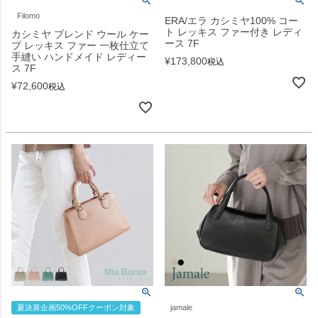
Filomo
ERA/エラ カシミヤ100% コー
ト レッキス ファー付き レディ
カシミヤ ブレンド ウール ケー
ース 7F
プ レッキス ファー 一枚仕立て
手縫い ハンドメイド レディー
¥
173,800
税込
ス 7F
¥
72,600
税込
夏決算企画50%OFFクーポン対象
jamale