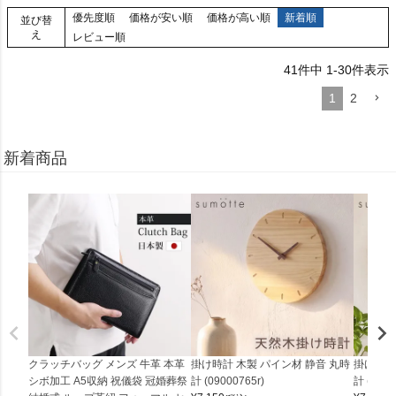
優先度順
価格が安い順
価格が高い順
新着順
並び替
え
レビュー順
41
件中
1
-
30
件表示
1
2
新着商品
クラッチバッグ メンズ 牛革 本革
掛け時計 木製 パイン材 静音 丸時
掛け時計
シボ加工 A5収納 祝儀袋 冠婚葬祭
計 (09000765r)
計 (0900