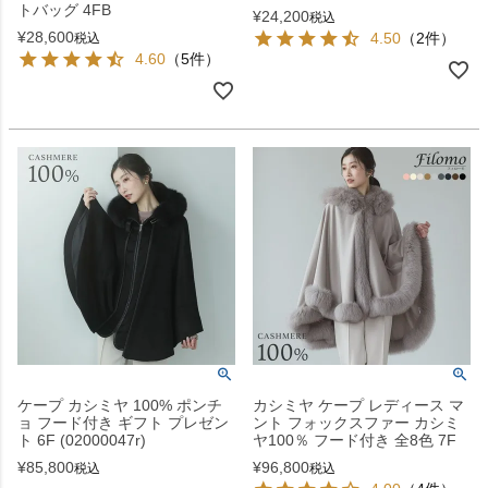
トバッグ 4FB
¥
24,200
税込
¥
28,600
4.50
（2件）
税込
4.60
（5件）
ケープ カシミヤ 100% ポンチ
カシミヤ ケープ レディース マ
ョ フード付き ギフト プレゼン
ント フォックスファー カシミ
ト 6F (02000047r)
ヤ100％ フード付き 全8色 7F
¥
85,800
¥
96,800
税込
税込