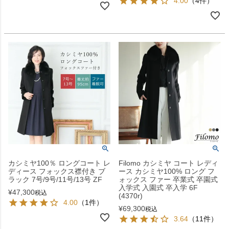
4.00
（4件）
カシミヤ100％ ロングコート レ
Filomo カシミヤ コート レディ
ディース フォックス襟付き ブ
ース カシミヤ100% ロング フ
ラック 7号/9号/11号/13号 ZF
ォックス ファー 卒業式 卒園式
入学式 入園式 卒入学 6F
¥
47,300
税込
(4370r)
4.00
（1件）
¥
69,300
税込
3.64
（11件）