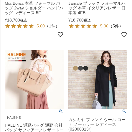
Mia Borsa 本革 フォーマル バ
Jamale ブラック フォーマルバ
ッグ 2way ショルダー ハンドバ
ッグ 本革 イタリアンレザー 日
ッグ レディース 5F
本製 4FB
¥
18,700
¥
18,700
税込
税込
5.00
（1件）
5.00
（5件）
HALEINE
カシミヤ ブレンド ウール コー
ト ノーカラー レディース
HALEINE 通勤バッグ 通勤 会社
(02000313r)
バッグ サフィアーノレザートー