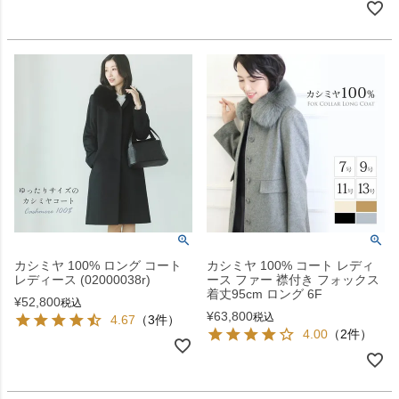
カシミヤ 100% ロング コート
カシミヤ 100% コート レディ
レディース (02000038r)
ース ファー 襟付き フォックス
着丈95cm ロング 6F
¥
52,800
税込
¥
63,800
税込
4.67
（3件）
4.00
（2件）