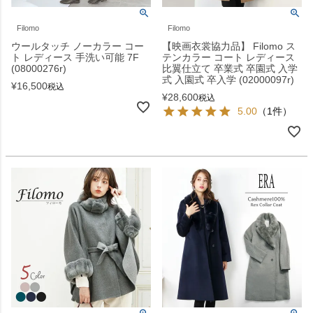
Filomo
Filomo
ウールタッチ ノーカラー コー
【映画衣裳協力品】 Filomo ス
ト レディース 手洗い可能 7F
テンカラー コート レディース
(08000276r)
比翼仕立て 卒業式 卒園式 入学
式 入園式 卒入学 (02000097r)
¥
16,500
税込
¥
28,600
税込
5.00
（1件）