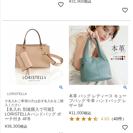
¥
31,900
税込
LORISTELLA
本革 バッグ レディース キュー
ブバッグ 牛革 ハンドバッグ レ
※名入れご希望の方は必ず名入れをご購
入ください
ザー 5F
【名入れ 別途購入で可能】
¥
11,000
税込
LORISTELLA ハンドバッグ ポ
ーチ付き 4FB
4.63
（40件）
¥
36,300
税込