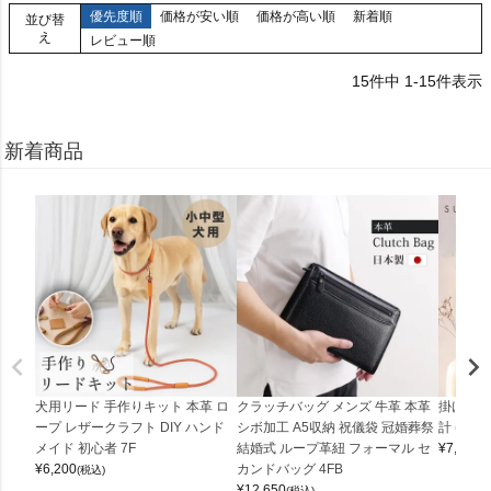
優先度順
価格が安い順
価格が高い順
新着順
並び替
え
レビュー順
15
件中
1
-
15
件表示
新着商品
犬用リード 手作りキット 本革 ロ
クラッチバッグ メンズ 牛革 本革
掛け時計
ープ レザークラフト DIY ハンド
シボ加工 A5収納 祝儀袋 冠婚葬祭
計 (0900
メイド 初心者 7F
結婚式 ループ革紐 フォーマル セ
¥
7,150
(
¥
6,200
カンドバッグ 4FB
(税込)
¥
12,650
(税込)