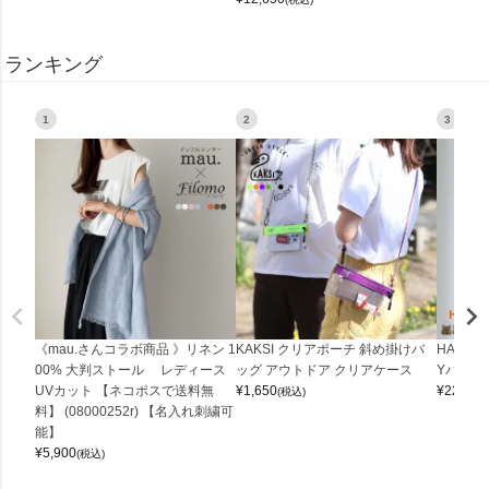
ランキング
1
2
3
《mau.さんコラボ商品 》リネン 1
KAKSI クリアポーチ 斜め掛けバ
HALEI
00% 大判ストール レディース
ッグ アウトドア クリアケース
Yバッグ 
UVカット 【ネコポスで送料無
¥
1,650
¥
22,000
(税込)
料】 (08000252r) 【名入れ刺繍可
能】
¥
5,900
(税込)