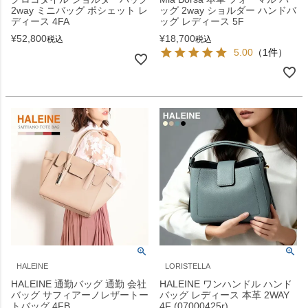
2way ミニバッグ ポシェット レ
ッグ 2way ショルダー ハンドバ
ディース 4FA
ッグ レディース 5F
¥
52,800
¥
18,700
税込
税込
5.00
（1件）
HALEINE
LORISTELLA
HALEINE 通勤バッグ 通勤 会社
HALEINE ワンハンドル ハンド
バッグ サフィアーノレザートー
バッグ レディース 本革 2WAY
トバッグ 4FB
4F (07000425r)