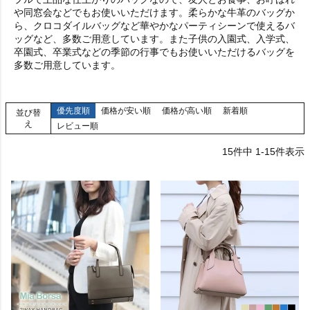
や同窓会などでもお使いいただけます。柔らかな牛革のバッグか
ら、クロコダイルバッグなど華やかなパーティシーンで使えるバ
ッグなど、多数ご用意しています。また子供の入園式、入学式、
卒園式、卒業式などの季節の行事でもお使いいただけるバッグを
多数ご用意しています。
優先度順
価格が安い順
価格が高い順
新着順
並び替
え
レビュー順
15
件中
1
-
15
件表示