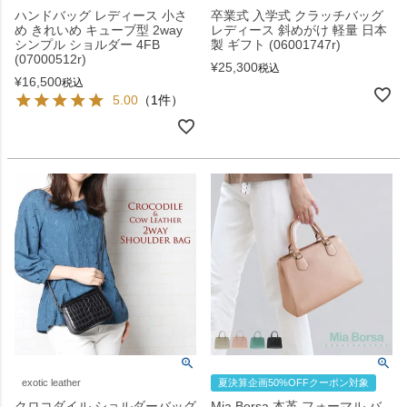
ハンドバッグ レディース 小さ
卒業式 入学式 クラッチバッグ
め きれいめ キューブ型 2way
レディース 斜めがけ 軽量 日本
シンプル ショルダー 4FB
製 ギフト (06001747r)
(07000512r)
¥
25,300
税込
¥
16,500
税込
5.00
（1件）
exotic leather
夏決算企画50%OFFクーポン対象
クロコダイル ショルダーバッグ
Mia Borsa 本革 フォーマル バ