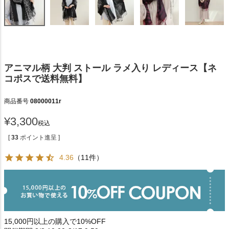
アニマル柄 大判 ストール ラメ入り レディース【ネ
コポスで送料無料】
商品番号
08000011r
¥
3,300
税込
[
33
ポイント進呈 ]
4.36
（11件）
15,000円以上の購入で10%OFF