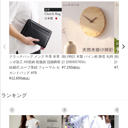
クラッチバッグ メンズ 牛革 本革
掛け時計 木製 パイン材 静音 丸時
掛け時計
シボ加工 A5収納 祝儀袋 冠婚葬祭
計 (09000765r)
計 (0900
結婚式 ループ革紐 フォーマル セ
¥
7,150
¥
7,150
(税込)
(
カンドバッグ 4FB
¥
12,650
(税込)
ランキング
1
2
3