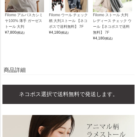
Filomo アルバスカシミ
Filomo ウール チェック
Filomo ストール 大判
ヤ100% 薄手 ガーゼス
柄 大判ストール 【ネコ
レディース チェック ウ
トール 大判
ポスで送料無料】 7F
ール【ネコポスで送料
¥
7,800
¥
4,180
無料】 7F
(税込)
(税込)
¥
4,180
(税込)
商品詳細
ネコポス選択で送料無料で発送します。