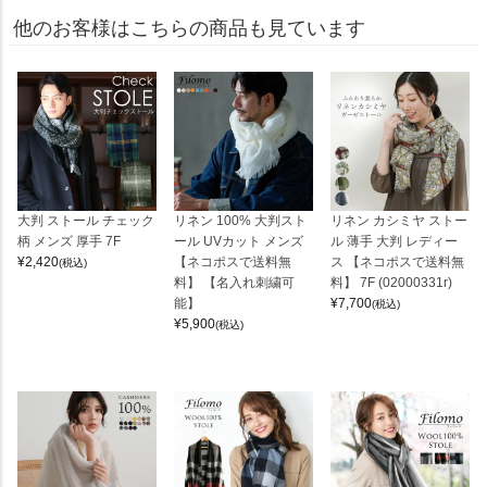
他のお客様はこちらの商品も見ています
大判 ストール チェック
リネン 100% 大判スト
リネン カシミヤ ストー
柄 メンズ 厚手 7F
ール UVカット メンズ
ル 薄手 大判 レディー
¥
2,420
【ネコポスで送料無
ス 【ネコポスで送料無
(税込)
料】 【名入れ刺繍可
料】 7F (02000331r)
能】
¥
7,700
(税込)
¥
5,900
(税込)