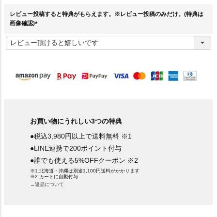
)
レビュー投稿すると特典がもらえます。※レビュー投稿のみだけ。(特典は
画像確認)
(
必
須
)
お買い物にうれしい3つの特典
●税込3,980円以上で送料無料 ※1
●LINE連携で200ポイント付与
●誰でも使える5%OFFクーポン ※2
※1.北海道・沖縄は別途1,100円送料がかかります
※2.カートに自動付与
→返品について