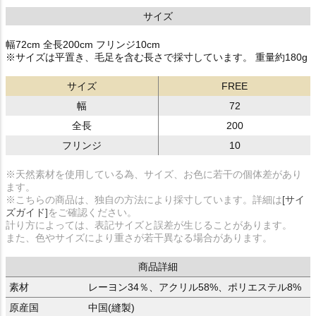
サイズ
幅72cm 全長200cm フリンジ10cm
※サイズは平置き、毛足を含む長さで採寸しています。 重量約180g
サイズ
FREE
幅
72
全長
200
フリンジ
10
※天然素材を使用している為、サイズ、お色に若干の個体差があり
ます。
※こちらの商品は、独自の方法により採寸しています。詳細は
[サイ
ズガイド]
をご確認ください。
計り方によっては、表記サイズと誤差が生じることがあります。
また、色やサイズにより重さが若干異なる場合があります。
商品詳細
素材
レーヨン34％、アクリル58%、ポリエステル8%
原産国
中国(縫製)