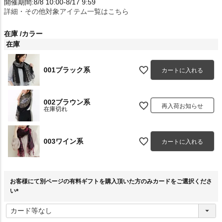
開催期間:8/8 10:00-8/17 9:59
詳細・その他対象アイテム一覧はこちら
在庫
カラー
在庫
001ブラック系
カートに入れる
002ブラウン系
再入荷お知らせ
在庫切れ
003ワイン系
カートに入れる
お客様にて別ページの有料ギフトを購入頂いた方のみカードをご選択くださ
い
(
必
須