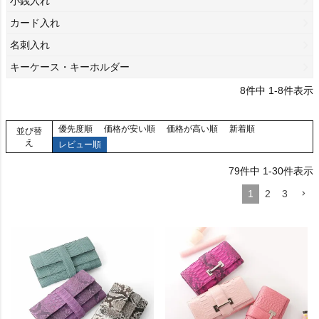
小銭入れ
カード入れ
名刺入れ
キーケース・キーホルダー
8
件中
1
-
8
件表示
優先度順
価格が安い順
価格が高い順
新着順
並び替
え
レビュー順
79
件中
1
-
30
件表示
1
2
3