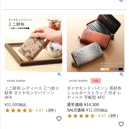
exotic leather
exotic leather
sale
ミニ財布 レディース 三つ折り
ダイヤモンド パイソン 長財布
財布 ダイヤモンドパイソン
ショルダーストラップ 付き レ
4FA
ディース 手帳型 4FC
¥
11,000
通常価格
¥
14,300
税込
SALE価格
¥
11,000
4.67
（3件）
税込
4.67
（3件）