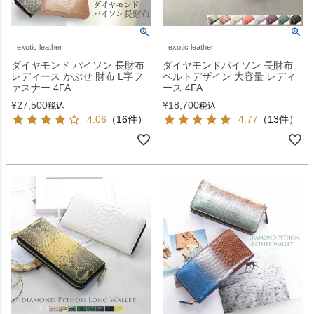
exotic leather
exotic leather
ダイヤモンド パイソン 長財布
ダイヤモンドパイソン 長財布
レディース かぶせ 財布 L字フ
ベルトデザイン 大容量 レディ
ァスナー 4FA
ース 4FA
¥
27,500
¥
18,700
税込
税込
4.06
（16件）
4.77
（13件）