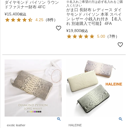
ダイヤモンド パイソン ラウン
※名入れご希望の方は必ず名入れをご購
入ください
ドファスナー財布 4FC
がま口 長財布 レディース ダイ
¥
15,400
ヤモンド パイソン 本革 スペイ
税込
ン レザー 小銭入れ付き 【名入
4.25
（8件）
れ 別途購入で可能】 4FA
¥
19,800
税込
5.00
（7件）
exotic leather
HALEINE