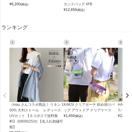
¥
6,200
カンドバッグ 4FB
(税込)
¥
12,650
(税込)
ランキング
1
2
3
《mau.さんコラボ商品 》リネン 1
KAKSI クリアポーチ 斜め掛けバ
HALEI
00% 大判ストール レディース
ッグ アウトドア クリアケース
Yバッグ 
UVカット 【ネコポスで送料無
¥
1,650
¥
22,000
(税込)
料】 (08000252r) 【名入れ刺繍可
能】