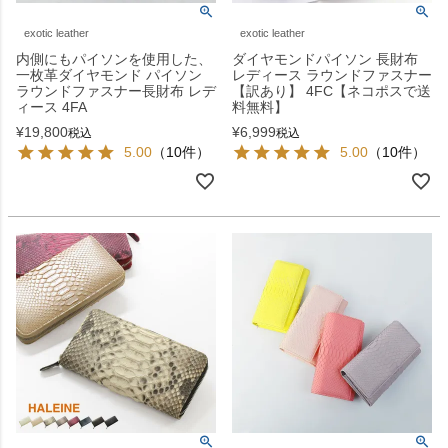
exotic leather
exotic leather
内側にもパイソンを使用した、
ダイヤモンドパイソン 長財布
一枚革ダイヤモンド パイソン
レディース ラウンドファスナー
ラウンドファスナー長財布 レデ
【訳あり】 4FC【ネコポスで送
ィース 4FA
料無料】
¥
19,800
¥
6,999
税込
税込
5.00
（10件）
5.00
（10件）