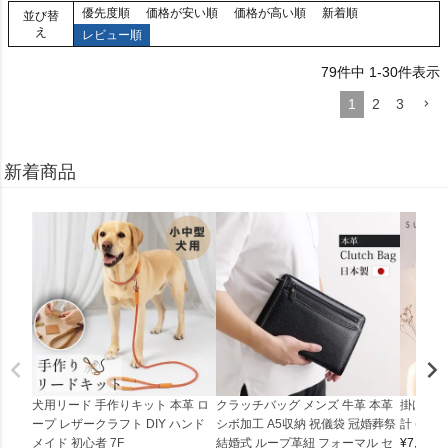
優先度順
価格が安い順
価格が高い順
新着順
並び替
え
レビュー順
79
件中
1
-
30
件表示
1
2
3
新着商品
犬用リード 手作りキット 本革 ロ
クラッチバッグ メンズ 牛革 本革
掛け時計
ープ レザークラフト DIY ハンド
シボ加工 A5収納 祝儀袋 冠婚葬祭
計 (0900
メイド 初心者 7F
結婚式 ループ革紐 フォーマル セ
¥
7,150
(