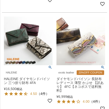
HALEINE
exotic leather
20%OFF COUPON
HALEINE ダイヤモンドパイソ
ダイヤモンドパイソン 長財布
ン 三つ折り財布 4FA
レディース 薄型 かぶせ 【訳あ
り】 4FC【ネコポスで送料無
¥
16,500
税込
料】
4.50
（4件）
¥
6,999
税込
4.00
（4件）