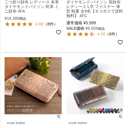
二つ折り財布 レディース 本革
ダイヤモンド パイソン 長財布
ダイヤモンドパイソン 蛇革 ミ
レディース L字 ファスナー 薄
ニ財布 4FA
型 軽量 全9色【ネコポスで送料
無料】 4FC
¥
14,300
税込
通常価格
¥
5,999
4.88
（8件）
SALE価格
¥
5,555
税込
4.50
（8件）
exotic leather
exotic leather