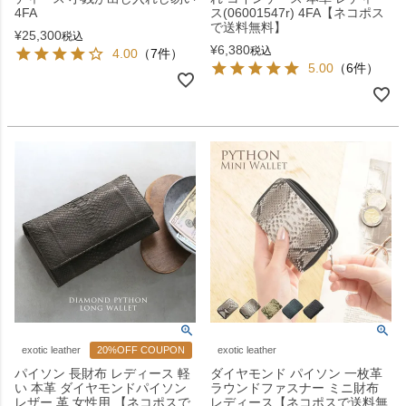
4FA
ス(06001547r) 4FA【ネコポス
で送料無料】
¥
25,300
税込
¥
6,380
税込
4.00
（7件）
5.00
（6件）
exotic leather
20%OFF COUPON
exotic leather
パイソン 長財布 レディース 軽
ダイヤモンド パイソン 一枚革
い 本革 ダイヤモンドパイソン
ラウンドファスナー ミニ財布
レザー 革 女性用 【ネコポスで
レディース【ネコポスで送料無