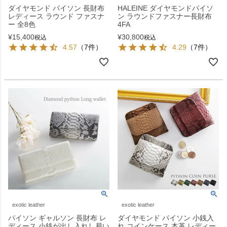
ダイヤモンド パイソン 長財布
HALEINE ダイヤモンドパイソ
レディース ラウンド ファスナ
ン ラウンドファスナー長財布
ー 全8色
4FA
¥
15,400
¥
30,800
税込
税込
4.57
（7件）
4.29
（7件）
exotic leather
exotic leather
パイソン ギャルソン 長財布 レ
ダイヤモンド パイソン 小銭入
ディース 小銭が出し入れし易い
れ コインケース 本革 レディー