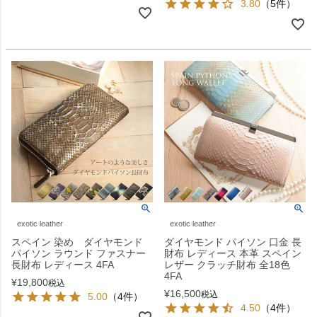
3.80
（5件）
exotic leather
exotic leather
スペイン 染め ダイヤモンド
ダイヤモンド パイソン 口金 長
パイソン ラウンド ファスナー
財布 レディース 本革 スペイン
長財布 レディース 4FA
レザー クラッチ財布 全18色
4FA
¥
19,800
税込
¥
16,500
税込
5.00
（4件）
4.50
（4件）