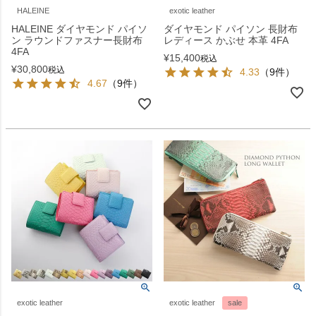
HALEINE
exotic leather
HALEINE ダイヤモンド パイソ
ダイヤモンド パイソン 長財布
ン ラウンドファスナー長財布
レディース かぶせ 本革 4FA
4FA
¥
15,400
税込
¥
30,800
税込
4.33
（9件）
4.67
（9件）
exotic leather
exotic leather
sale