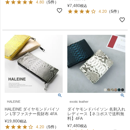
4.80
（5件）
¥
7,480
税込
4.20
（5件）
HALEINE
exotic leather
HALEINE ダイヤモンドパイソ
ダイヤモンドパイソン 名刺入れ
ン L字ファスナー長財布 4FA
レディース【ネコポスで送料無
料】4FA
¥
19,800
税込
¥
7,480
税込
4.20
（5件）