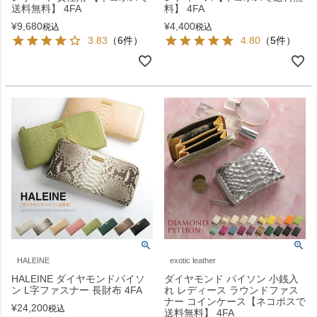
送料無料】 4FA
料】 4FA
¥
9,680
¥
4,400
税込
税込
3.83
（6件）
4.80
（5件）
HALEINE
exotic leather
HALEINE ダイヤモンドパイソ
ダイヤモンド パイソン 小銭入
ン L字ファスナー 長財布 4FA
れ レディース ラウンドファス
ナー コインケース【ネコポスで
¥
24,200
税込
送料無料】 4FA