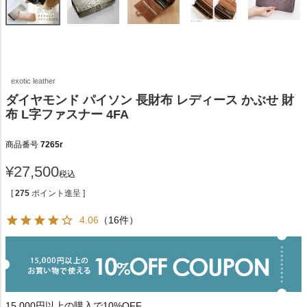
exotic leather
ダイヤモンド パイソン 長財布 レディース かぶせ 財
布 L字ファスナー 4FA
商品番号
7265r
¥
27,500
税込
[
275
ポイント進呈 ]
4.06
（16件）
15,000円以上の購入で10%OFF