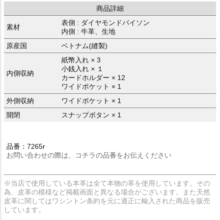
商品詳細
表側 : ダイヤモンドパイソン
素材
内側 : 牛革、生地
原産国
ベトナム(縫製)
紙幣入れ × 3
小銭入れ × １
内側収納
カードホルダー × 12
ワイドポケット × 1
外側収納
ワイドポケット × 1
開閉
スナップボタン × 1
品番：7265r
お問い合わせの際は、コチラの品番をお伝えください
※当店で使用している本革は全て本物の革を使用しています。その
為、皮革の模様など掲載画面と異なる場合がございます。また天然
皮革に関してはワシントン条約を元に適正に輸入された商品を販売
しています。