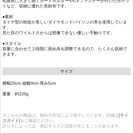
蛇腹状に大きく開くカードホルダーやL字ファスナーが付いたポケッ
トなど、収納に優れた長財布です。
●素材
ダイヤ型の班紋が美しいダイヤモンドパイソンの革を使用していま
す。
見た目のワイルドさからは想像できない優しい手触りです。
●スタイル
容量に合わせて２段階に留め具を調整できるので、たくさん収納で
きます。
サイズ
横幅20cm 縦幅9cm 厚み5cm
重量：約220g
※こちらの商品は、独自の方法により採寸しています。詳細は
[サイ
ズガイド]
をご確認ください。
計り方によっては、表記サイズと誤差が生じることがあります。