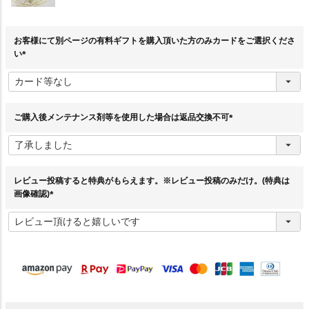
お客様にて別ページの有料ギフトを購入頂いた方のみカードをご選択くださ
い
(
必
須
)
ご購入後メンテナンス剤等を使用した場合は返品交換不可
(
必
須
)
レビュー投稿すると特典がもらえます。※レビュー投稿のみだけ。(特典は
画像確認)
(
必
須
)