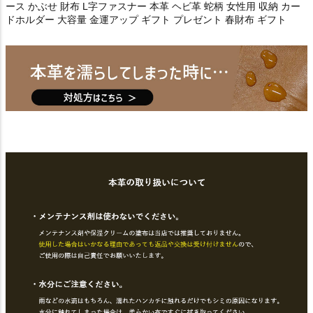
ース かぶせ 財布 L字ファスナー 本革 ヘビ革 蛇柄 女性用 収納 カー
ドホルダー 大容量 金運アップ ギフト プレゼント 春財布 ギフト