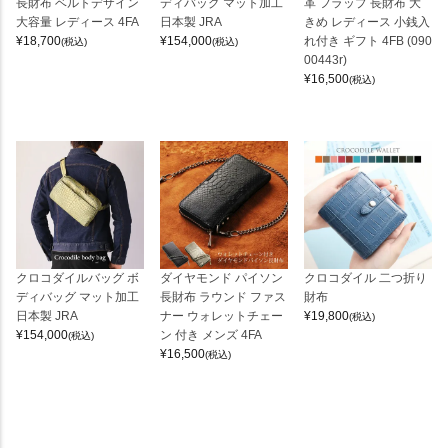
長財布 ベルトデザイン
ディバッグ マット加工
革 フラップ 長財布 大
大容量 レディース 4FA
日本製 JRA
きめ レディース 小銭入
¥
18,700
¥
154,000
れ付き ギフト 4FB (090
(税込)
(税込)
00443r)
¥
16,500
(税込)
クロコダイルバッグ ボ
ダイヤモンド パイソン
クロコダイル 二つ折り
ディバッグ マット加工
長財布 ラウンド ファス
財布
日本製 JRA
ナー ウォレットチェー
¥
19,800
(税込)
¥
154,000
ン 付き メンズ 4FA
(税込)
¥
16,500
(税込)