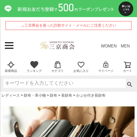
ペー
ジト
ップ
へ
→三京商会を装った詐欺サイト・メールにご注意ください
WOMEN
MEN
新着商品
ランキング
カテゴリ
お気に入り
マイページ
カート
レディース
財布・革小物
財布
長財布
かぶせ付き長財布