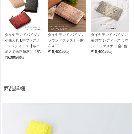
ダイヤモンドパイソン
ダイヤモンド パイソン
ダイヤモンド パイソン
小銭入れ L字ファスナ
ラウンドファスナー財
長財布 レディース ラウ
ー / レディース【ネコ
布 4FC
ンド ファスナー 全8色
ポスで送料無料】 4FA
¥
15,400
¥
15,400
(税込)
(税込)
¥
6,380
(税込)
商品詳細