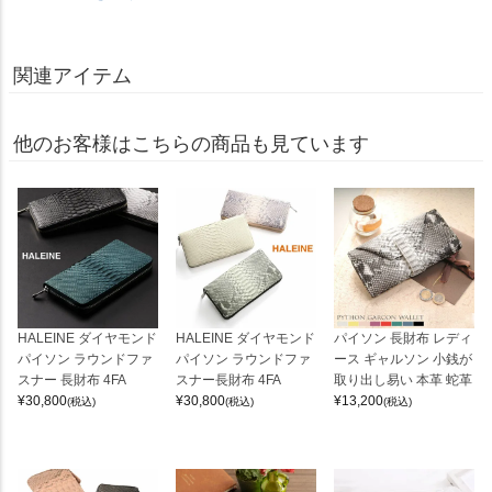
関連アイテム
他のお客様はこちらの商品も見ています
HALEINE ダイヤモンド
HALEINE ダイヤモンド
パイソン 長財布 レディ
パイソン ラウンドファ
パイソン ラウンドファ
ース ギャルソン 小銭が
スナー 長財布 4FA
スナー長財布 4FA
取り出し易い 本革 蛇革
¥
30,800
¥
30,800
¥
13,200
(税込)
(税込)
(税込)