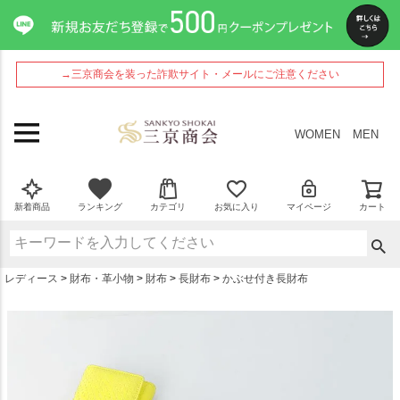
ペー
ジト
ップ
へ
→三京商会を装った詐欺サイト・メールにご注意ください
WOMEN
MEN
新着商品
ランキング
カテゴリ
お気に入り
マイページ
カート
レディース
財布・革小物
財布
長財布
かぶせ付き長財布