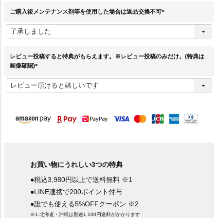
)
ご購入後メンテナンス剤等を使用した場合は返品交換不可
(
必
須
)
レビュー投稿すると特典がもらえます。※レビュー投稿のみだけ。(特典は
画像確認)
(
必
須
)
お買い物にうれしい3つの特典
●税込3,980円以上で送料無料 ※1
●LINE連携で200ポイント付与
●誰でも使える5%OFFクーポン ※2
※1.北海道・沖縄は別途1,100円送料がかかります