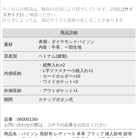
※こちらの商品は、独自の方法により採寸しています。詳細は
[サイ
ズガイド]
をご確認ください。
計り方によっては、表記サイズと誤差が生じることがあります。
商品詳細
表側：ダイヤモンドパイソン
素材
内装：牛革、一部生地
原産国
ベトナム(縫製)
・紙幣入れ×2
・L字ファスナー小銭入れ×1
内側収納
・カードホルダー×16
・ワイドポケット×3
外側収納
・アウトポケット×1
開閉
スナップボタン式
品番：06000136r
お問い合わせの際は、コチラの品番をお伝えください
商品名：パイソン 長財布 レディース 本革 フラップ 婦人財布 財布