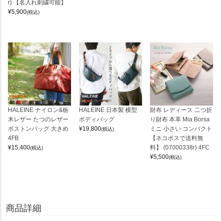
r) 【名入れ刺繍可能】
¥
5,900
(税込)
HALEINE ナイロン&栃
HALEINE 日本製 横型
財布 レディース 二つ折
木レザー たつのレザー
ボディバッグ
り財布 本革 Mia Borsa
ボストンバッグ 大きめ
¥
19,800
ミニ 小さい コンパクト
(税込)
4FB
【ネコポスで送料無
¥
15,400
料】 (07000338r) 4FC
(税込)
¥
5,500
(税込)
商品詳細