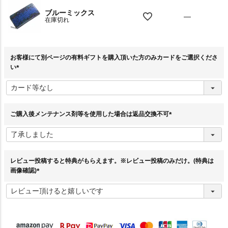
ブルーミックス
—
在庫切れ
お客様にて別ページの有料ギフトを購入頂いた方のみカードをご選択くださ
い
(
必
須
)
ご購入後メンテナンス剤等を使用した場合は返品交換不可
(
必
須
)
レビュー投稿すると特典がもらえます。※レビュー投稿のみだけ。(特典は
画像確認)
(
必
須
)