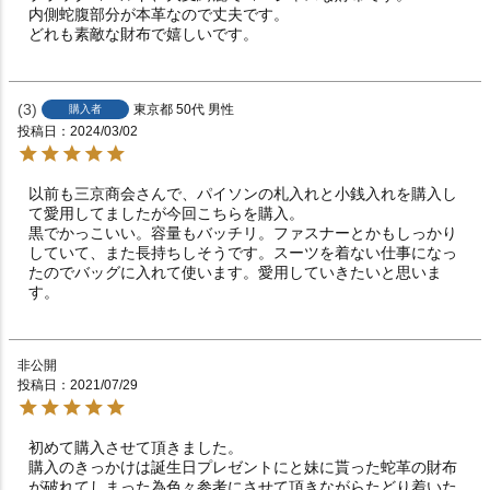
内側蛇腹部分が本革なので丈夫です。

どれも素敵な財布で嬉しいです。
3
東京都
50代
男性
購入者
投稿日
2024/03/02
以前も三京商会さんで、パイソンの札入れと小銭入れを購入し
て愛用してましたが今回こちらを購入。

黒でかっこいい。容量もバッチリ。ファスナーとかもしっかり
していて、また長持ちしそうです。スーツを着ない仕事になっ
たのでバッグに入れて使います。愛用していきたいと思いま
す。
非公開
投稿日
2021/07/29
初めて購入させて頂きました。

購入のきっかけは誕生日プレゼントにと妹に貰った蛇革の財布
が破れてしまった為色々参考にさせて頂きながらたどり着いた