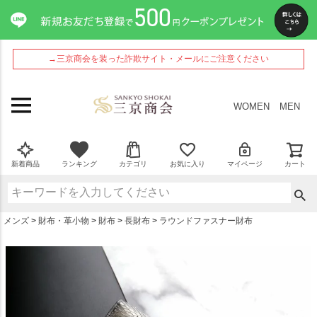
ペー
ジト
ップ
へ
→三京商会を装った詐欺サイト・メールにご注意ください
WOMEN
MEN
新着商品
ランキング
カテゴリ
お気に入り
マイページ
カート
メンズ
財布・革小物
財布
長財布
ラウンドファスナー財布