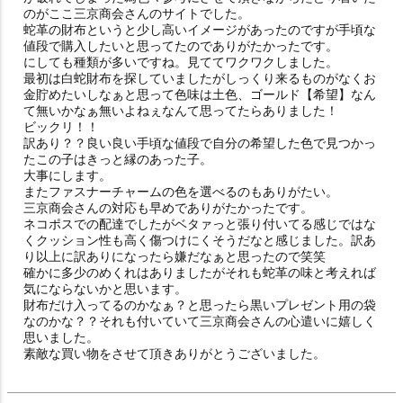
のがここ三京商会さんのサイトでした。

蛇革の財布というと少し高いイメージがあったのですが手頃な
値段で購入したいと思ってたのでありがたかったです。

にしても種類が多いですね。見ててワクワクしました。

最初は白蛇財布を探していましたがしっくり来るものがなくお
金貯めたいしなぁと思って色味は土色、ゴールド【希望】なん
て無いかなぁ無いよねぇなんて思ってたらありました！

ビックリ！！

訳あり？？良い良い手頃な値段で自分の希望した色で見つかっ
たこの子はきっと縁のあった子。

大事にします。

またファスナーチャームの色を選べるのもありがたい。

三京商会さんの対応も早めでありがたかったです。

ネコポスでの配達でしたがベタァっと張り付いてる感じではな
くクッション性も高く傷つけにくそうだなと感じました。訳あ
り以上に訳ありになったら嫌だなぁと思ったので笑笑

確かに多少のめくれはありましたがそれも蛇革の味と考えれば
気にならないかと思います。

財布だけ入ってるのかなぁ？と思ったら黒いプレゼント用の袋
なのかな？？それも付いていて三京商会さんの心遣いに嬉しく
思いました。

素敵な買い物をさせて頂きありがとうございました。