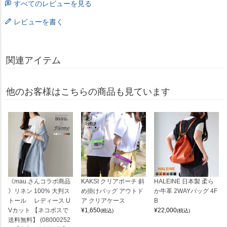
すべてのレビューを見る
レビューを書く
関連アイテム
他のお客様はこちらの商品も見ています
《mau.さんコラボ商品
KAKSI クリアポーチ 斜
HALEINE 日本製 柔ら
》リネン 100% 大判ス
め掛けバッグ アウトド
か牛革 2WAYバッグ 4F
トール レディース U
ア クリアケース
B
Vカット 【ネコポスで
¥
1,650
¥
22,000
(税込)
(税込)
送料無料】 (08000252