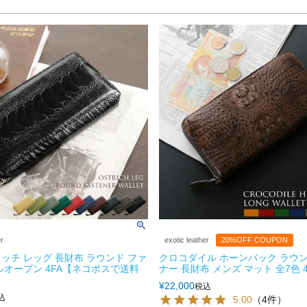
er
exotic leather
20%OFF COUPON
ッチ レッグ 長財布 ラウンド ファ
クロコダイル ホーンバック ラウ
ルオープン 4FA【ネコポスで送料
ナー 長財布 メンズ マット 全7色 4
¥
22,000
税込
込
5.00
（4件）