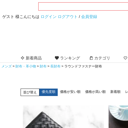
ゲスト 様こんにちは
ログイン
ログアウト
/
会員登録
新着商品
ランキング
カテゴリ
メンズ
財布・革小物
財布
長財布
ラウンドファスナー財布
優先度順
価格が安い順
価格が高い順
新着順
並び替え