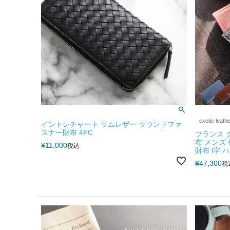
exotic leath
イントレチャート ラムレザー ラウンドファ
スナー財布 4FC
フランス 
布 メンズ
¥
11,000
税込
財布 l字 
¥
47,300
税