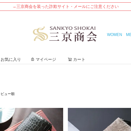
→三京商会を装った詐欺サイト・メールにご注意ください
WOMEN
M
検索
お気に入り
マイページ
カート
レビュー順