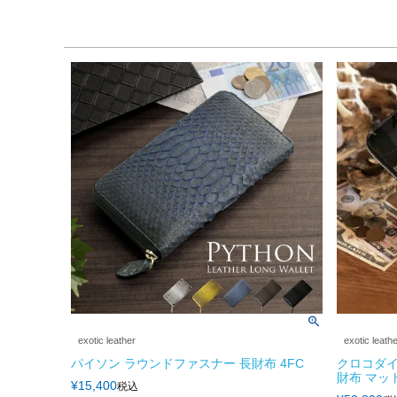
exotic leather
exotic leath
パイソン ラウンドファスナー 長財布 4FC
クロコダイ
財布 マッ
¥
15,400
税込