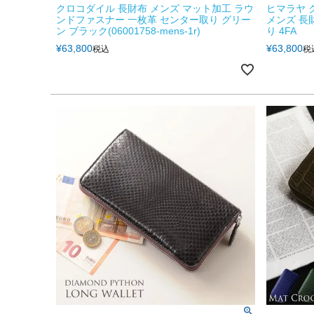
クロコダイル 長財布 メンズ マット加工 ラウ
ヒマラヤ 
ンドファスナー 一枚革 センター取り グリー
メンズ 長
ン ブラック(06001758-mens-1r)
り 4FA
¥
63,800
¥
63,800
税込
税