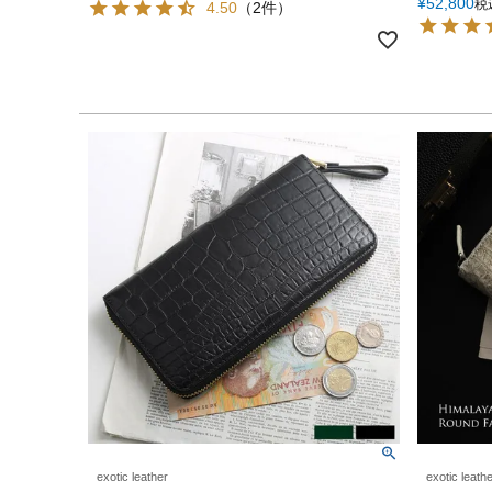
¥
52,800
税
4.50
（2件）
exotic leather
exotic leath