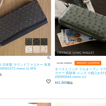
exotic leather
20%OFF COUPON
布 日本製 ラウンドファスナー 本革
6001572-mens-1) 4FA
オーストリッチ フルオープン ラ
スナー 長財布 メンズ 小銭入れ付
込
(06000844-mens-1r)
¥
41,800
税込