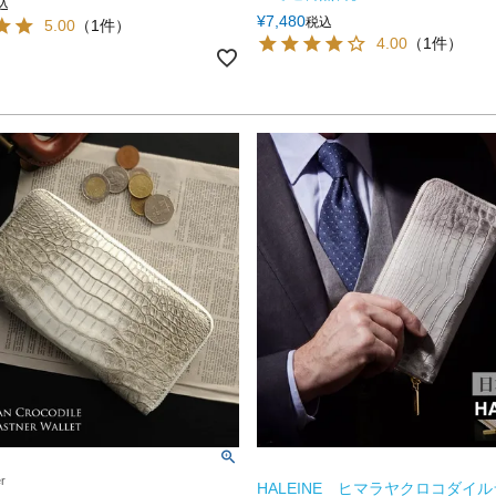
込
¥
7,480
税込
5.00
（1件）
4.00
（1件）
er
HALEINE ヒマラヤクロコダイ