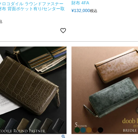
財布 4FA
クロコダイル ラウンドファスナー
財布 背面ポケット有り/センター取
¥
132,000
税込
込