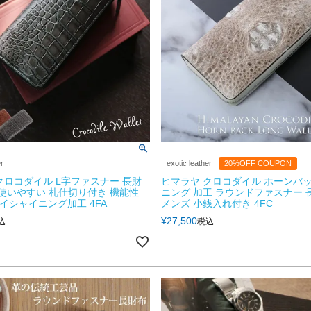
er
exotic leather
20%OFF COUPON
クロコダイル L字ファスナー 長財
ヒマラヤ クロコダイル ホーンバッ
 使いやすい 札仕切り付き 機能性
ニング 加工 ラウンドファスナー 
ハイシャイニング加工 4FA
メンズ 小銭入れ付き 4FC
¥
27,500
込
税込