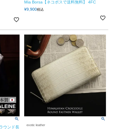
Mia Borsa【ネコポスで送料無料】 4FC
¥
9,900
税込
exotic leather
ルラウンド長