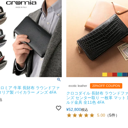
exotic leather
20%OFF COUPON
a] クロミア 牛革 長財布 ラウンドファ
タリア製 バイカラー メンズ 4FA
クロコダイル 長財布 ラウンドファ
ンズ センター取り 一枚革 マット 
込
ルド金具 全11色 4FA
¥
52,800
税込
5.00
（5件）