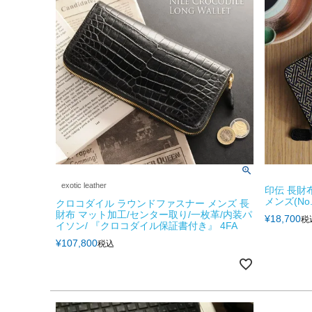
exotic leather
印伝 長財
メンズ(No.0
クロコダイル ラウンドファスナー メンズ 長
財布 マット加工/センター取り/一枚革/内装パ
¥
18,700
税
イソン/ 『クロコダイル保証書付き』 4FA
¥
107,800
税込