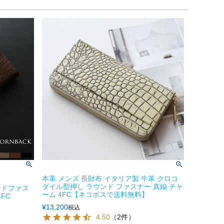
本革 メンズ 長財布 イタリア製 牛革 クロコ
ダイル型押し ラウンド ファスナー 真鍮 チャ
ンドファス
ーム 4FC【ネコポスで送料無料】
FC
¥
13,200
税込
4.50
（2件）