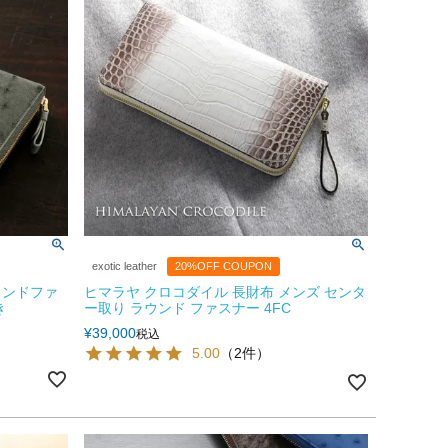
exotic leather
20%OFF COUPON
ウンドファ
ヒマラヤ クロコダイル 長財布 メンズ センタ
き
ー取り ラウンド ファスナー 4FC
¥
39,000
税込
5.00
（2件）