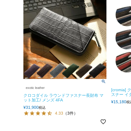
exotic leather
[cromi
スナー イ
クロコダイル ラウンドファスナー長財布 マ
ット加工/ メンズ 4FA
¥
15,180
税
¥
31,900
税込
4.33
（3件）