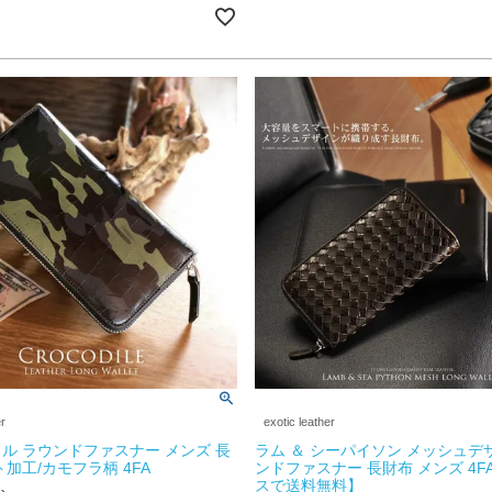
er
exotic leather
ル ラウンドファスナー メンズ 長
ラム ＆ シーパイソン メッシュデ
ト加工/カモフラ柄 4FA
ンドファスナー 長財布 メンズ 4F
スで送料無料】