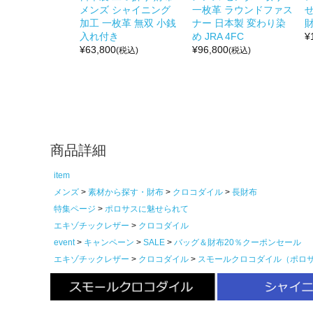
メンズ シャイニング
一枚革 ラウンドファス
せ
加工 一枚革 無双 小銭
ナー 日本製 変わり染
財
入れ付き
め JRA 4FC
¥
¥
63,800
¥
96,800
(税込)
(税込)
商品詳細
item
メンズ
素材から探す・財布
クロコダイル
長財布
特集ページ
ポロサスに魅せられて
エキゾチックレザー
クロコダイル
event
キャンペーン
SALE
バッグ＆財布20％クーポンセール
エキゾチックレザー
クロコダイル
スモールクロコダイル（ポロ