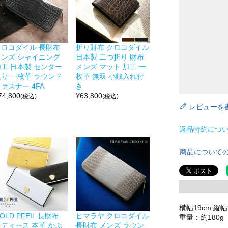
クロコダイル 長財布
折り財布 クロコダイル
メンズ シャイニング
日本製 二つ折り 財布
加工 日本製 センター
メンズ マット 加工 一
取り 一枚革 ラウンド
枚革 無双 小銭入れ付
ァスナー 4FA
き
74,800
¥
63,800
(税込)
(税込)
レビューを
返品特約につ
商品について
横幅19cm 縦幅9
OLD PFEIL 長財布
ヒマラヤ クロコダイル
重量：約180g
レディース 本革 かぶ
長財布 メンズ ラウン