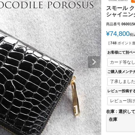
スモール 
シャイニング
商品番号
060015
¥
74,800
税
[
748
ポイント進
お客様にて別ペ
ご購入後メンテ
レビュー投稿す
在庫
選択し
在庫