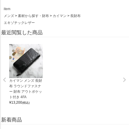
item
メンズ
素材から探す・財布
カイマン
長財布
エキゾチックレザー
最近閲覧した商品
カイマン メンズ 長財
布 ラウンドファスナ
ー 財布 アウトポケッ
ト付き 4FA
¥
13,200
(税込)
新着商品