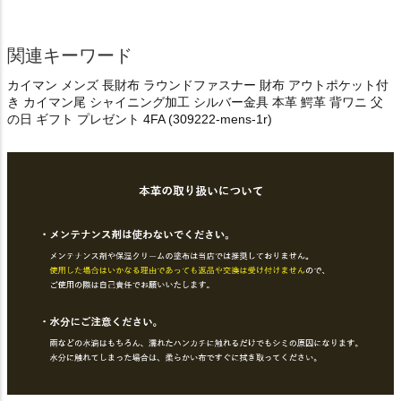
関連キーワード
カイマン メンズ 長財布 ラウンドファスナー 財布 アウトポケット付
き カイマン尾 シャイニング加工 シルバー金具 本革 鰐革 背ワニ 父
の日 ギフト プレゼント 4FA (309222-mens-1r)