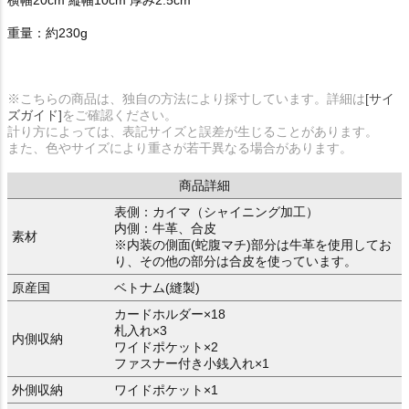
横幅20cm 縦幅10cm 厚み2.5cm
重量：約230g
※こちらの商品は、独自の方法により採寸しています。詳細は
[サイ
ズガイド]
をご確認ください。
計り方によっては、表記サイズと誤差が生じることがあります。
また、色やサイズにより重さが若干異なる場合があります。
商品詳細
表側：カイマ（シャイニング加工）
内側：牛革、合皮
素材
※内装の側面(蛇腹マチ)部分は牛革を使用してお
り、その他の部分は合皮を使っています。
原産国
ベトナム(縫製)
カードホルダー×18
札入れ×3
内側収納
ワイドポケット×2
ファスナー付き小銭入れ×1
外側収納
ワイドポケット×1