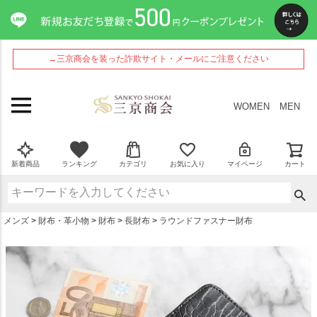
ペー
ジト
ップ
へ
→三京商会を装った詐欺サイト・メールにご注意ください
WOMEN
MEN
新着商品
ランキング
カテゴリ
お気に入り
マイページ
カート
メンズ
財布・革小物
財布
長財布
ラウンドファスナー財布