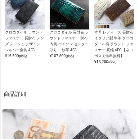
クロコダイル ラウンド
クロコダイル 長財布 ラ
本革 レディース 長財布
ファスナー 長財布 メン
ウンドファスナー 財布
イタリア製 牛革 クロコ
ズ メッシュ デザイン
内装 パイソン センター
ダイル柄 ラウンド ファ
シルバー金具 4FA
取り 一枚革 4FA
スナー 真鍮 4FC【ネコ
¥
16,500
¥
107,800
ポスで送料無料】
(税込)
(税込)
¥
13,200
(税込)
商品詳細