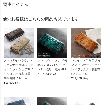
関連アイテム
他のお客様はこちらの商品も見ています
クロコダイル ラウンド
クロコダイル メンズ 長
シャイニング 加工 カイ
ファスナー 長財布 レデ
財布 内装 パイソン セ
マン フルオープン ラウ
ィース メッシュ デザイ
ンター取り 一枚革 4FA
ンド ファスナー長財布
ン シルバー金具 本革
¥
107,800
/ メンズ 4FC
(税込)
鰐革 編み込み 4FA
¥
19,800
(税込)
¥
16,500
(税込)