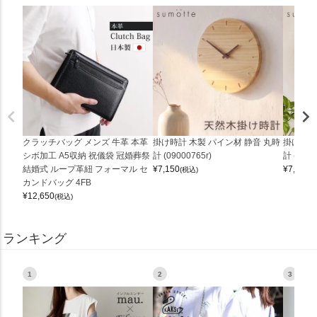
クラッチバッグ メンズ 牛革 本革
掛け時計 木製 パイン材 静音 丸時
掛け時計
シボ加工 A5収納 祝儀袋 冠婚葬祭
計 (09000765r)
計 (0900
結婚式 ループ革紐 フォーマル セ
¥
7,150
¥
7,150
(税込)
(
カンドバッグ 4FB
¥
12,650
(税込)
ランキング
1
2
3