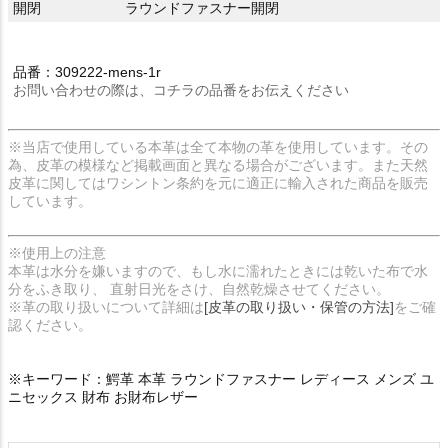
開閉
ラウンドファスナー開閉
品番：309222-mens-1r
お問い合わせの際は、コチラの品番をお伝えください
※当店で使用している本革は全て本物の革を使用しています。その
為、皮革の模様など掲載画面と異なる場合がございます。また天然
皮革に関してはワシントン条約を元に適正に輸入された商品を販売
しています。
※使用上の注意
本革は水分を嫌いますので、もし水に濡れたときには乾いた布で水
分をふき取り、 直射日光をさけ、自然乾燥させてください。
※革の取り扱いについて詳細は
[皮革の取り扱い・保管の方法]
をご確
認ください。
※キーワード：鰐革 本革 ラウンドファスナー レディース メンズ ユ
ニセックス 財布 お財布レザー