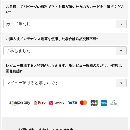
お客様にて別ページの有料ギフトを購入頂いた方のみカードをご選択くださ
い
(
必
須
)
ご購入後メンテナンス剤等を使用した場合は返品交換不可
(
必
須
)
レビュー投稿すると特典がもらえます。※レビュー投稿のみだけ。(特典は
画像確認)
(
必
須
)
お買い物にうれしい3つの特典