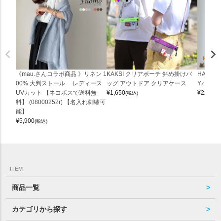
《mau.さんコラボ商品 》リネン 1
KAKSI クリアポーチ 斜め掛けバ
HALEI
00% 大判ストール レディース
ッグ アウトドア クリアケース
Yバッグ 
UVカット 【ネコポスで送料無
¥
1,650
¥
22,000
(税込)
料】 (08000252r) 【名入れ刺繍可
能】
¥
5,900
(税込)
ITEM
商品一覧
カテゴリから探す