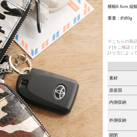
横幅6.5cm 縦
重量：約80g
※こちらの商
ド]
をご確認く
計り方によっ
素材
原産国
内側収納
外側収納
開閉