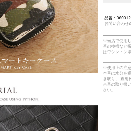
品番：060012
お問い合わせ
※当店で使用
革の模様など
はワシントン
※使用上の注
本革は水分を
き取り、 直射
※革の取り扱
さい。