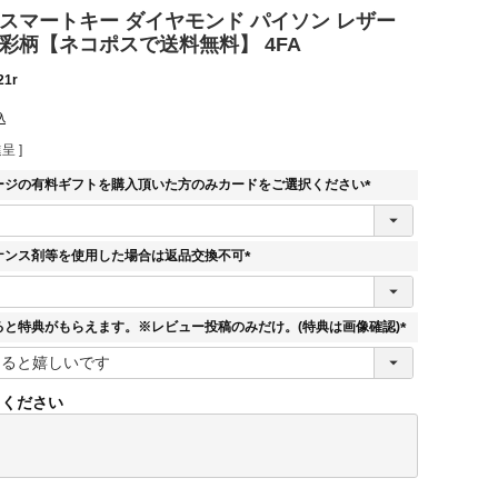
 スマートキー ダイヤモンド パイソン レザー
彩柄【ネコポスで送料無料】 4FA
21r
込
呈 ]
ージの有料ギフトを購入頂いた方のみカードをご選択ください
(
必
須
ナンス剤等を使用した場合は返品交換不可
)
(
必
須
ると特典がもらえます。※レビュー投稿のみだけ。(特典は画像確認)
)
(
必
須
てください
)