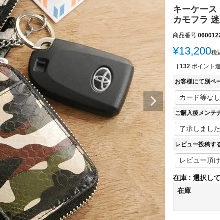
キーケース
カモフラ 迷
商品番号
060012
¥
13,200
税
[
132
ポイント進
お客様にて別ペ
ご購入後メンテ
レビュー投稿す
在庫
選択し
在庫