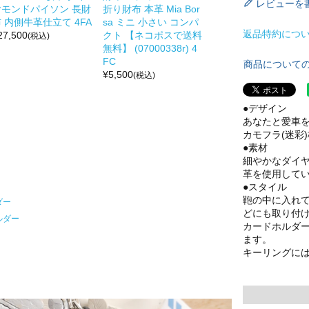
レビューを
ヤモンドパイソン 長財
折り財布 本革 Mia Bor
 内側牛革仕立て 4FA
sa ミニ 小さい コンパ
返品特約につ
27,500
クト 【ネコポスで送料
(税込)
無料】 (07000338r) 4
FC
商品について
¥
5,500
(税込)
●デザイン
あなたと愛車
カモフラ(迷彩
●素材
細やかなダイ
革を使用して
●スタイル
鞄の中に入れ
ダー
どにも取り付
ルダー
カードホルダ
ます。
キーリングに