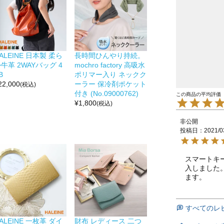
ALEINE 日本製 柔ら
長時間ひんやり持続。
牛革 2WAYバッグ 4
mochro factory 高吸水
B
ポリマー入り ネックク
22,000
ーラー 保冷剤ポケット
(税込)
付き (No.09000762)
¥
1,800
(税込)
非公開
投稿日
2021/0
スマートキ
入しました
ます。
すべてのレ
ALEINE 一枚革 ダイ
財布 レディース 二つ