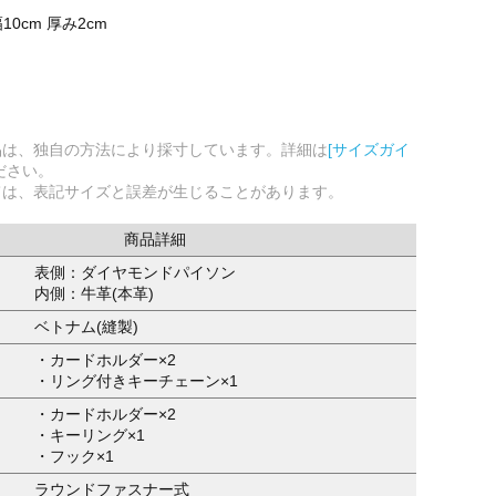
幅10cm 厚み2cm
品は、独自の方法により採寸しています。詳細は
[サイズガイ
ださい。
ては、表記サイズと誤差が生じることがあります。
商品詳細
表側：ダイヤモンドパイソン
内側：牛革(本革)
ベトナム(縫製)
・カードホルダー×2
・リング付きキーチェーン×1
・カードホルダー×2
・キーリング×1
・フック×1
ラウンドファスナー式