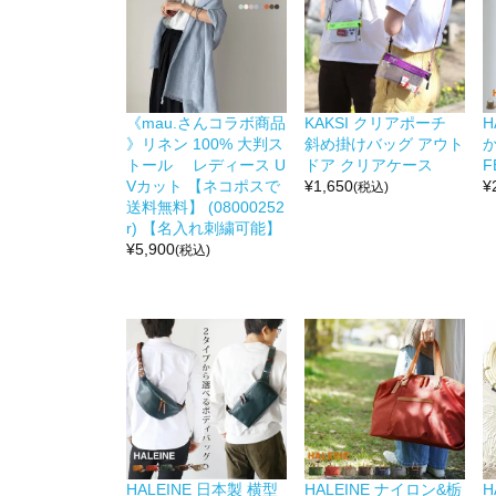
《mau.さんコラボ商品
KAKSI クリアポーチ
H
》リネン 100% 大判ス
斜め掛けバッグ アウト
か
トール レディース U
ドア クリアケース
F
Vカット 【ネコポスで
¥
1,650
¥
(税込)
送料無料】 (08000252
r) 【名入れ刺繍可能】
¥
5,900
(税込)
HALEINE 日本製 横型
HALEINE ナイロン&栃
H