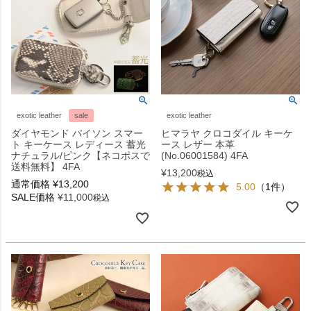
exotic leather
sale
exotic leather
ダイヤモンド パイソン スマー
ヒマラヤ クロコダイル キーケ
ト キーケース レディース 蓄光
ース レザー 本革
ナチュラル/ピンク【ネコポスで
(No.06001584) 4FA
送料無料】 4FA
¥
13,200
税込
通常価格
¥
13,200
5.00
（1件）
SALE価格
¥
11,000
税込