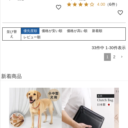
4.00
（6件）
優先度順
価格が安い順
価格が高い順
新着順
並び替
え
レビュー順
33
件中
1
-
30
件表示
1
2
新着商品