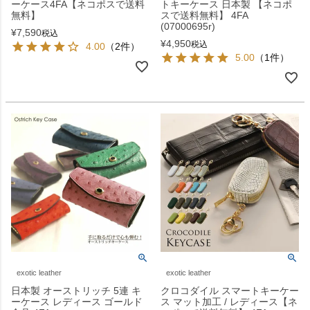
ーケース4FA【ネコポスで送料
トキーケース 日本製 【ネコポ
無料】
スで送料無料】 4FA
(07000695r)
¥
7,590
税込
¥
4,950
税込
4.00
（2件）
5.00
（1件）
exotic leather
exotic leather
日本製 オーストリッチ 5連 キ
クロコダイル スマートキーケー
ーケース レディース ゴールド
ス マット加工 / レディース【ネ