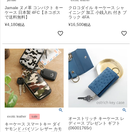
Jamale ヌメ革 コンパクト キー
クロコダイル キーケース シャ
ケース 日本製 4FC【ネコポス
イニング 加工 小銭入れ 付き ブ
で送料無料】
ラック 4FA
¥
4,180
¥
16,500
税込
税込
exotic leather
sale
オーストリッチ キーケース レ
ディース プレゼント ギフト
キーケース スマートキー ダイ
(06001765r)
ヤモンド パイソン レザー カモ