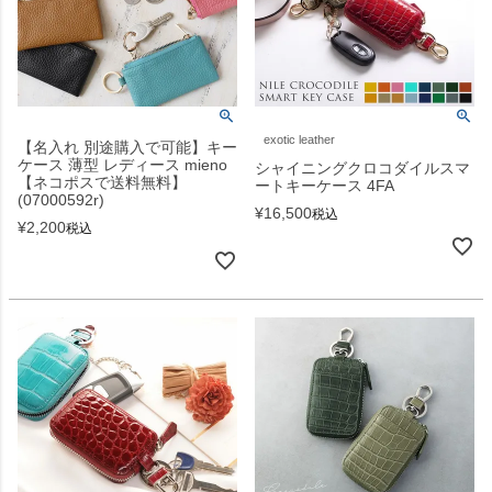
exotic leather
【名入れ 別途購入で可能】キー
ケース 薄型 レディース mieno
シャイニングクロコダイルスマ
【ネコポスで送料無料】
ートキーケース 4FA
(07000592r)
¥
16,500
税込
¥
2,200
税込