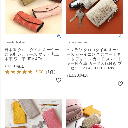
exotic leather
exotic leather
日本製 クロコダイル キーケー
ヒマラヤ クロコダイル キーケ
ス 5連 レディース マット 加工
ース シャイニング スマートキ
本革 ワニ革 JRA 4FA
ー レディース カード スマート
キー対応 車 カード入れ付き プ
¥
9,900
税込
レゼント 4FA (06001692r)
5.00
（1件）
¥
13,200
税込