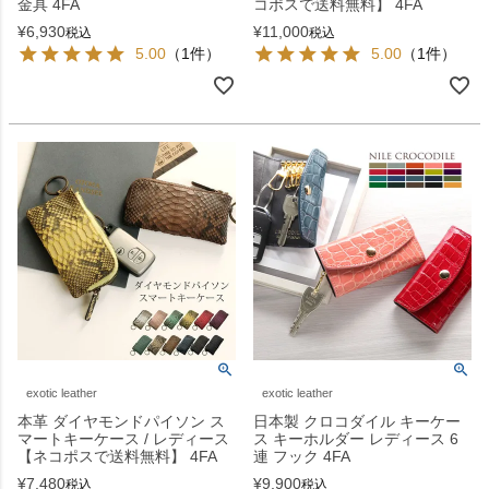
金具 4FA
コポスで送料無料】 4FA
¥
6,930
¥
11,000
税込
税込
5.00
（1件）
5.00
（1件）
exotic leather
exotic leather
本革 ダイヤモンドパイソン ス
日本製 クロコダイル キーケー
マートキーケース / レディース
ス キーホルダー レディース 6
【ネコポスで送料無料】 4FA
連 フック 4FA
¥
7,480
¥
9,900
税込
税込