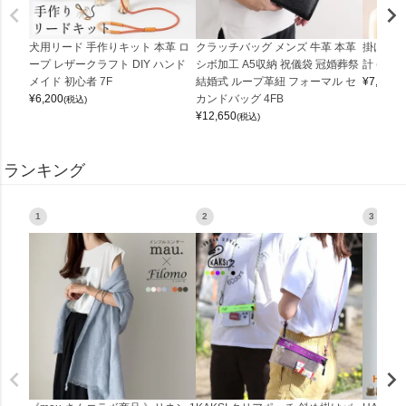
犬用リード 手作りキット 本革 ロ
クラッチバッグ メンズ 牛革 本革
掛け時計
ープ レザークラフト DIY ハンド
シボ加工 A5収納 祝儀袋 冠婚葬祭
計 (0900
メイド 初心者 7F
結婚式 ループ革紐 フォーマル セ
¥
7,150
(
¥
6,200
カンドバッグ 4FB
(税込)
¥
12,650
(税込)
ランキング
1
2
3