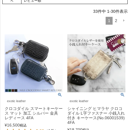
レビュー順
33
件中
1
-
30
件表示
1
2
exotic leather
exotic leather
クロコダイル スマートキーケー
シャイニング ヒマラヤ クロコ
ス マット 加工 シルバー 金具
ダイル L字ファスナー 小銭入れ
レディース 4FA
付き キーケース(No.06001539)
4FA
¥
16,500
税込
¥
18,700
税込