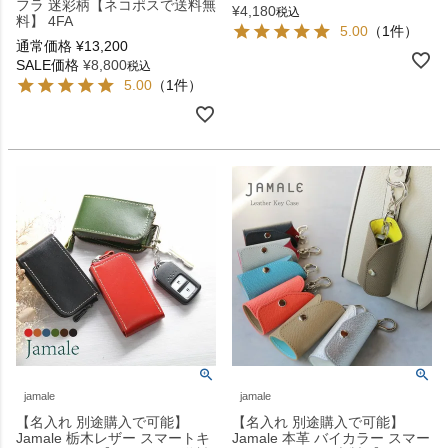
フラ 迷彩柄【ネコポスで送料無
¥
4,180
税込
料】 4FA
5.00
（1件）
通常価格
¥
13,200
SALE価格
¥
8,800
税込
5.00
（1件）
jamale
jamale
【名入れ 別途購入で可能】
【名入れ 別途購入で可能】
Jamale 栃木レザー スマートキ
Jamale 本革 バイカラー スマー