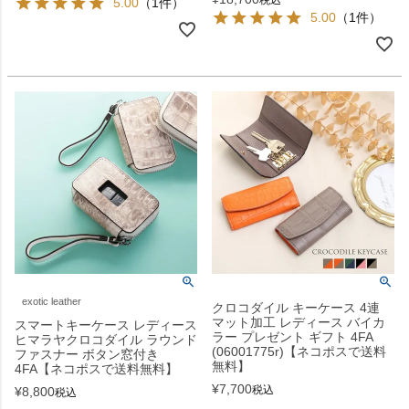
5.00
（1件）
5.00
（1件）
exotic leather
クロコダイル キーケース 4連
マット加工 レディース バイカ
スマートキーケース レディース
ラー プレゼント ギフト 4FA
ヒマラヤクロコダイル ラウンド
(06001775r)【ネコポスで送料
ファスナー ボタン窓付き
無料】
4FA【ネコポスで送料無料】
¥
7,700
税込
¥
8,800
税込