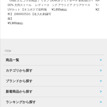
《mau.さんコラボ商品 》リネン 1
KAKSI クリアポーチ 斜め掛けバ
HALEI
00% 大判ストール レディース
ッグ アウトドア クリアケース
Yバッグ 
UVカット 【ネコポスで送料無
¥
1,650
¥
22,000
(税込)
料】 (08000252r) 【名入れ刺繍可
能】
¥
5,900
(税込)
ITEM
商品一覧
カテゴリから探す
ブランドから探す
新着商品から探す
ランキングから探す