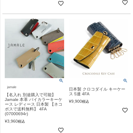
jamale
日本製 クロコダイル キーケー
ス 5連 4FA
【名入れ 別途購入で可能】
Jamale 本革 バイカラーキーケ
¥
9,900
税込
ース レディース 日本製 【ネコ
ポスで送料無料】 4FA
(07000694r)
¥
3,960
税込