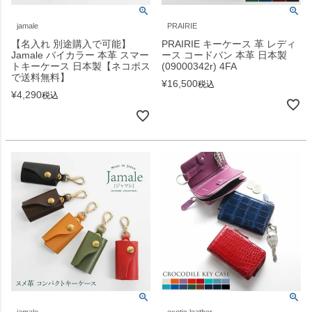
jamale
PRAIRIE
【名入れ 別途購入で可能】
PRAIRIE キーケース 革 レディ
Jamale バイカラー 本革 スマー
ース コードバン 本革 日本製
トキーケース 日本製【ネコポス
(09000342r) 4FA
で送料無料】
¥
16,500
税込
¥
4,290
税込
jamale
exotic leather