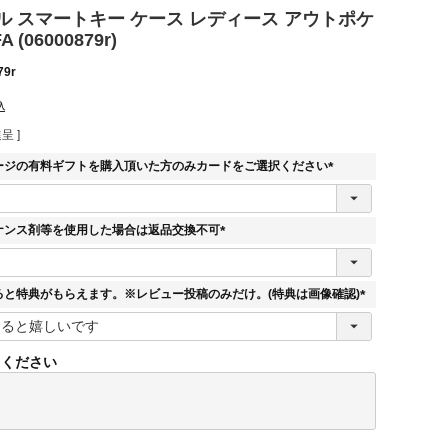
ル スマートキー ケース レディース アウトポケ
(06000879r)
79r
込
呈 ]
ージの有料ギフトを購入頂いた方のみカードをご選択ください
(
必
須
ナンス剤等を使用した場合は返品交換不可
)
(
必
須
ると特典がもらえます。※レビュー投稿のみだけ。(特典は画像確認)
)
(
必
須
てください
)