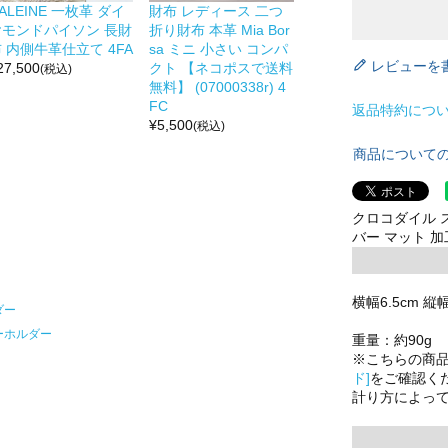
ALEINE 一枚革 ダイ
財布 レディース 二つ
ヤモンドパイソン 長財
折り財布 本革 Mia Bor
 内側牛革仕立て 4FA
sa ミニ 小さい コンパ
レビューを
27,500
クト 【ネコポスで送料
(税込)
無料】 (07000338r) 4
FC
返品特約につ
¥
5,500
(税込)
商品について
クロコダイル 
バー マット 加工
横幅6.5cm 縦幅
ダー
ーホルダー
重量：約90g
※こちらの商
ド]
をご確認く
計り方によっ