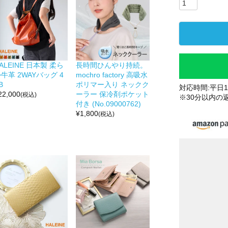
ALEINE 日本製 柔ら
長時間ひんやり持続。
牛革 2WAYバッグ 4
mochro factory 高吸水
B
ポリマー入り ネックク
対応時間:平日10
22,000
ーラー 保冷剤ポケット
(税込)
※30分以内の
付き (No.09000762)
¥
1,800
(税込)