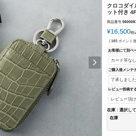
クロコダイ
ット付き 4FA 
商品番号
060008
¥
16,500
税
[
165
ポイント進
お客様にて別ペ
ご購入後メンテ
レビュー投稿す
在庫
選択し
在庫