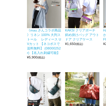
《mau.さんコラボ商品
KAKSI クリアポーチ
H
》リネン 100% 大判ス
斜め掛けバッグ アウト
か
トール レディース U
ドア クリアケース
F
Vカット 【ネコポスで
¥
1,650
¥
(税込)
送料無料】 (08000252
r) 【名入れ刺繍可能】
¥
5,900
(税込)