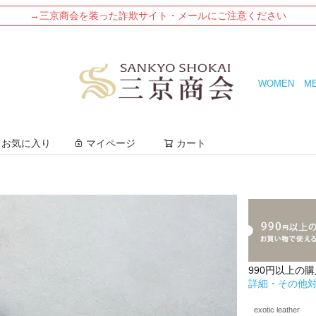
→三京商会を装った詐欺サイト・メールにご注意ください
WOMEN
M
検索
お気に入り
マイページ
カート
990円以上の
詳細・その他
exotic leather