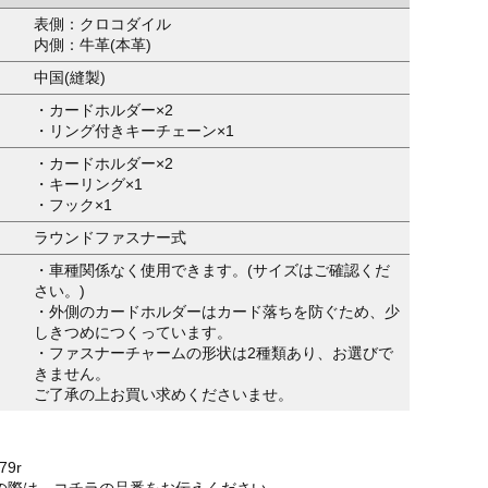
表側：クロコダイル
内側：牛革(本革)
中国(縫製)
・カードホルダー×2
・リング付きキーチェーン×1
・カードホルダー×2
・キーリング×1
・フック×1
ラウンドファスナー式
・車種関係なく使用できます。(サイズはご確認くだ
さい。)
・外側のカードホルダーはカード落ちを防ぐため、少
しきつめにつくっています。
・ファスナーチャームの形状は2種類あり、お選びで
きません。
ご了承の上お買い求めくださいませ。
79r
の際は、コチラの品番をお伝えください