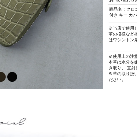
商品名：クロコ
付き キー カ
※当店で使用
革の模様など
はワシントン
※使用上の注
本革は水分を
き取り、 直
※革の取り扱
ださい。