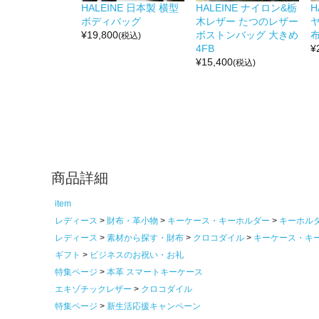
HALEINE 日本製 横型
HALEINE ナイロン&栃
H
ボディバッグ
木レザー たつのレザー
¥
19,800
ボストンバッグ 大きめ
布
(税込)
4FB
¥
¥
15,400
(税込)
商品詳細
item
レディース
財布・革小物
キーケース・キーホルダー
キーホル
レディース
素材から探す・財布
クロコダイル
キーケース・キ
ギフト
ビジネスのお祝い・お礼
特集ページ
本革 スマートキーケース
エキゾチックレザー
クロコダイル
特集ページ
新生活応援キャンペーン