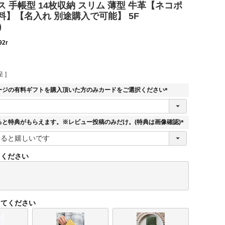
 手帳型 14枚収納 スリム 薄型 牛革【ネコポ
料】【名入れ 別途購入で可能】 5F
)
92r
 ]
ージの有料ギフトを購入頂いた方のみカードをご選択ください
(
必
須
ると特典がもらえます。※レビュー投稿のみだけ。(特典は画像確認)
)
(
必
須
てください
)
してください