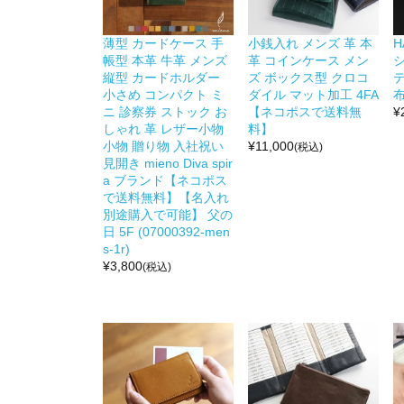
薄型 カードケース 手
小銭入れ メンズ 革 本
H
帳型 本革 牛革 メンズ
革 コインケース メン
縦型 カードホルダー
ズ ボックス型 クロコ
小さめ コンパクト ミ
ダイル マット加工 4FA
布
ニ 診察券 ストック お
【ネコポスで送料無
¥
しゃれ 革 レザー小物
料】
小物 贈り物 入社祝い
¥
11,000
(税込)
見開き mieno Diva spir
a ブランド【ネコポス
で送料無料】【名入れ
別途購入で可能】 父の
日 5F (07000392-men
s-1r)
¥
3,800
(税込)