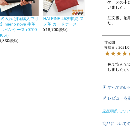
ケースの中
いました。

注文後、配
【名入れ 別途購入で可
HALEINE 45枚収納 ヌ
た。
】mieno nova 牛革
メ革 カードケース
つペンケース (0700
¥
18,700
(税込)
485r)
5,830
(税込)
非公開
投稿日
2021/0
色で悩んで
しましたが
すべてのレ
レビューを
返品特約につ
商品について