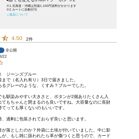
※1.北海道・沖縄は別途1,100円送料がかかります
※2.カートに自動付与
→返品について
4.50
2
非公開
8/22
ス　ジーンズブルー

着まで（名入れ有り）3日で届きました。

あるグレーのような、くすみ？ブルーでした。

でも馴染みやすい大きさと、ボタンが2個ありたくさん入
出てもちゃんと閉まるのも良いですね。大容量なのに長財
持てっても厚くないのもいいです。

時、過剰に包装されておらず良いと思います。

者が落としたのか？外袋に土埃が付いていました。中に影
んが、もし雑に扱われたら革が傷つくと思うので、カード