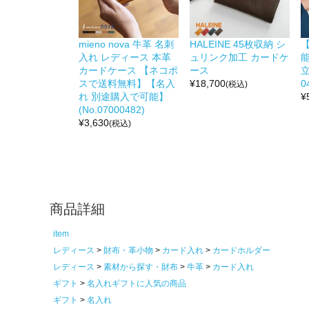
mieno nova 牛革 名刺
HALEINE 45枚収納 シ
入れ レディース 本革
ュリンク加工 カードケ
能
カードケース 【ネコポ
ース
立
スで送料無料】【名入
¥
18,700
0
(税込)
れ 別途購入で可能】
¥
(No.07000482)
¥
3,630
(税込)
商品詳細
item
レディース
財布・革小物
カード入れ
カードホルダー
レディース
素材から探す・財布
牛革
カード入れ
ギフト
名入れギフトに人気の商品
ギフト
名入れ