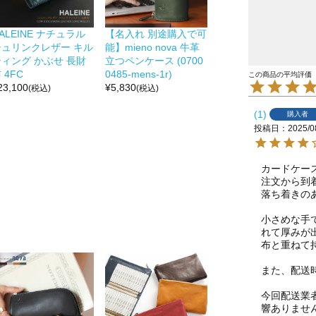
ALEINE ナチュラル
【名入れ 別途購入で可
シュリンクレザー キル
能】mieno nova 牛革
ティング かぶせ 長財
立つペンケース (0700
 4FC
0485-mens-1r)
23,100
¥
5,830
(税込)
(税込)
1
購入者
投稿日
2025/0
カードケー
注文から到
落ち着きの
小さめな手
れて厚みが
布と重ねて
また、配送
今回配送業
響ありませ