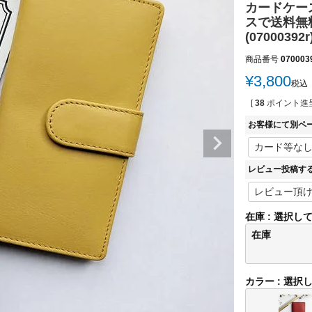
カードケース
スで送料無
(07000392r
商品番号
070003
¥
3,800
税込
[
38
ポイント進呈
お客様にて別ペ
レビュー投稿す
在庫
選択し
在庫
カラー
選択