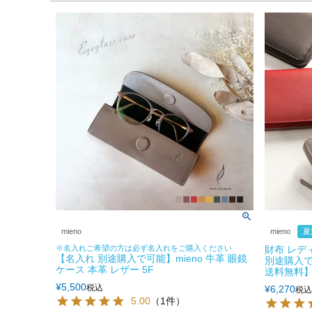
mieno
mieno
夏
※名入れご希望の方は必ず名入れをご購入ください
財布 レディ
【名入れ 別途購入で可能】mieno 牛革 眼鏡
別途購入で可
ケース 本革 レザー 5F
送料無料
¥
5,500
税込
¥
6,270
税込
5.00
（1件）