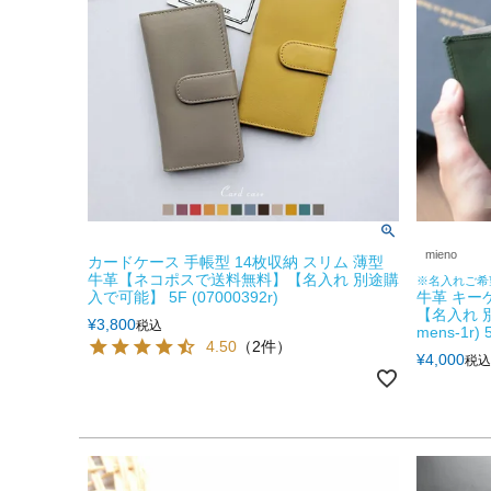
mieno
カードケース 手帳型 14枚収納 スリム 薄型
牛革【ネコポスで送料無料】【名入れ 別途購
※名入れご希
入で可能】 5F (07000392r)
牛革 キーケ
【名入れ 別
¥
3,800
税込
mens-1
4.50
（2件）
¥
4,000
税込