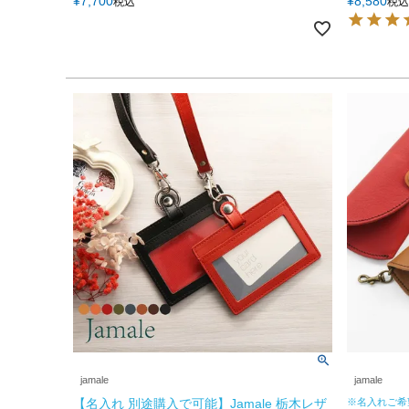
¥
7,700
¥
8,580
税込
税込
jamale
jamale
【名入れ 別途購入で可能】Jamale 栃木レザ
※名入れご希