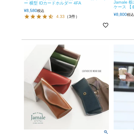
Jamal
ー 横型 IDカードホルダー 4FA
ケース 【
¥
8,580
税込
¥
8,800
税込
4.33
（3件）