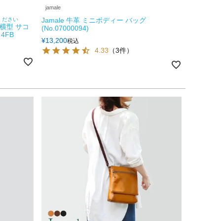
jamale
ください
Jamale 牛革 ミニボディー バッグ
 横型 サコ
(No.07000094)
4FB
¥
13,200
税込
4.33
（3件）