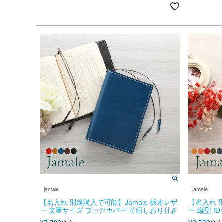
jamale
jamale
【名入れ 別途購入で可能】Jamale 栃木レザ
【名入れ 
ー 文庫サイズ ブックカバー 革紐しおり付き
ー 縦型 I