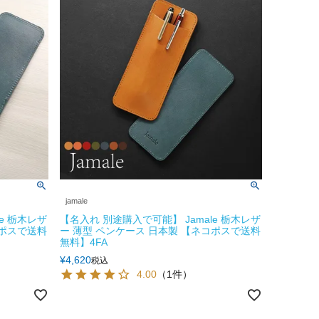
jamale
e 栃木レザ
【名入れ 別途購入で可能】 Jamale 栃木レザ
コポスで送料
ー 薄型 ペンケース 日本製 【ネコポスで送料
無料】4FA
¥
4,620
税込
4.00
（1件）