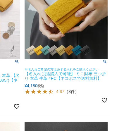
※名入れご希望の方は必ず名入れをご購入ください
【名入れ 別途購入で可能】 ミニ財布 三つ折
ス 本革 【名
り 本革 牛革 4FC【ネコポスで送料無料】
395r)【ネ
¥
4,180
税込
4.67
（3件）