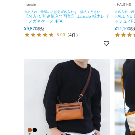
jamale
HALEINE
※名入れご希望の方は必ず名入れをご購入ください
※名入れご希
【名入れ 別途購入で可能】 Jamale 栃木レザ
HALEIN
ーメガネケース 4FA
ッシュ 4
¥
9,570
¥
12,100
税込
税
5.00
（4件）