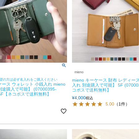
mieno
望の方は必ず名入れをご購入ください
mieno キーケース 財布 レディー
ース ウォレット 小銭入れ mieno
入れ 別途購入で可能】 5F (07000
途購入で可能】 (07000395-
コポスで送料無料】
r) 5F【ネコポスで送料無料】
¥
4,000
税込
5.00
（1件）