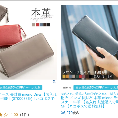
決算企画50%OFFクーポン対象
mieno
夏決算企画50%OFFクーポン対
ース 長財布 mieno Diva 【名入れ
※名入れご希望の方は必ず名入れをご購入
財布 メンズ 長財布 本革 mieno
能】(07000386r)【ネコポスで
スナー 牛革 【名入れ 別途購入で
】
5F【ネコポスで送料無料】
¥
6,270
税込
4.00
（1件）