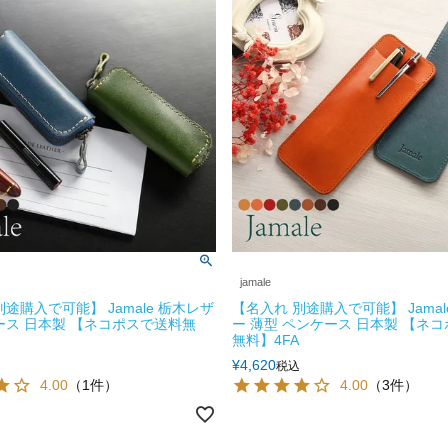
jamale
途購入で可能】 Jamale 栃木レザ
【名入れ 別途購入で可能】 Jamal
ース 日本製 【ネコポスで送料無
ー 薄型 ペンケース 日本製 【ネ
無料】4FA
¥
4,620
税込
4.00
（1件）
4.00
（3件）