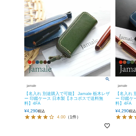
jamale
jamale
【名入れ 別途購入で可能】 Jamale 栃木レザ
【名入れ 別
ー 印鑑ケース 日本製【ネコポスで送料無
ー 印鑑ケ
料】4FA
料】4FA
¥
4,290
¥
4,290
税込
税込
4.00
（1件）