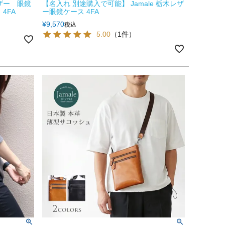
レザー 眼鏡
【名入れ 別途購入で可能】 Jamale 栃木レザ
4FA
ー眼鏡ケース 4FA
¥
9,570
税込
5.00
（1件）