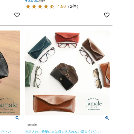
¥
8,580
税込
4.50
（2件）
jamale
ください
※名入れご希望の方は必ず名入れをご購入ください