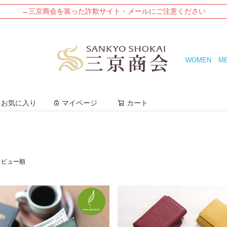
→三京商会を装った詐欺サイト・メールにご注意ください
WOMEN
M
検索
お気に入り
マイページ
カート
レビュー順