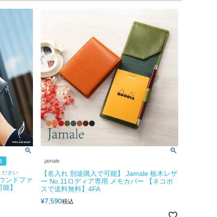
象
jamale
ください
【名入れ 別途購入で可能】 Jamale 栃木レザ
 ラウンドファ
ー No.11ロディア専用 メモカバー 【ネコポ
可能】
スで送料無料】4FA
¥
7,590
税込