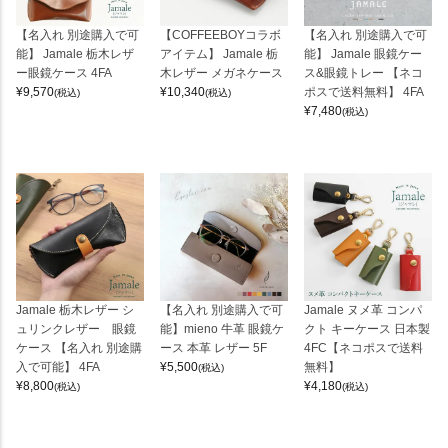
【名入れ 別途購入で可
【COFFEEBOYコラボ
【名入れ 別途購入で可
能】 Jamale 栃木レザ
アイテム】 Jamale 栃
能】 Jamale 眼鏡ケー
ー眼鏡ケース 4FA
木レザー メガネケース
ス&眼鏡トレー 【ネコ
¥
9,570
¥
10,340
ポスで送料無料】 4FA
(税込)
(税込)
¥
7,480
(税込)
Jamale 栃木レザー シ
【名入れ 別途購入で可
Jamale ヌメ革 コンパ
ュリンクレザー 眼鏡
能】mieno 牛革 眼鏡ケ
クト キーケース 日本製
ケース 【名入れ 別途購
ース 本革 レザー 5F
4FC【ネコポスで送料
入で可能】 4FA
¥
5,500
無料】
(税込)
¥
8,800
¥
4,180
(税込)
(税込)