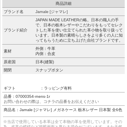
商品詳細
ブランド名
Jamale [ジャマレ]
JAPAN MADE LEATHERの略。日本の職人の手
で、日本の栃木レザーやこだわりをもってセレク
ブランド紹介
トした革を使い仕立てられた革小物を取り扱って
います。日本製の素晴らしさをより多くの人に知
ってもらうために立ち上げた自社ブランドです。
外側：牛革
素材
内側：合皮
原産国
日本(縫製)
開閉
スナップボタン
ギフト
：ラッピング有料
品番：07000354-mens-1r
お問い合わせの際は、コチラの品番をお伝えください
商品名：Jamale [ジャマレ] メガネケース 栃木レザー 日本製 全6色
※当店で使用している本革は全て本物の革を使用しています。その
為、皮革の模様など掲載画面と異なる場合がございます。また天然