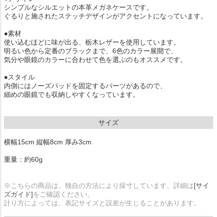
シンプルなシルエットの本革メガネケースです。
ぐるりと施されたステッチデザインがアクセントになっています。
●素材
使い込むほどに味が出る、栃木レザーを使用しています。
明るい色から定番のブラックまで、6色のカラー展開で、
気分や眼鏡のカラーに合わせて色を選ぶのもオススメです。
●スタイル
内側にはノーズパッドを固定するパーツがあるので、
細めの眼鏡でも収納しやすくなっています。
サイズ
横幅15cm 縦幅8cm 厚み3cm
重量：約60g
※こちらの商品は、独自の方法により採寸しています。詳細は
[サイ
ズガイド]
をご確認ください。
計り方によっては、表記サイズと誤差が生じることがあります。