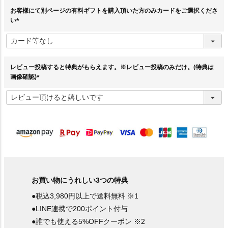
お客様にて別ページの有料ギフトを購入頂いた方のみカードをご選択くださ
い
(
必
須
)
レビュー投稿すると特典がもらえます。※レビュー投稿のみだけ。(特典は
画像確認)
(
必
須
)
お買い物にうれしい3つの特典
●税込3,980円以上で送料無料 ※1
●LINE連携で200ポイント付与
●誰でも使える5%OFFクーポン ※2