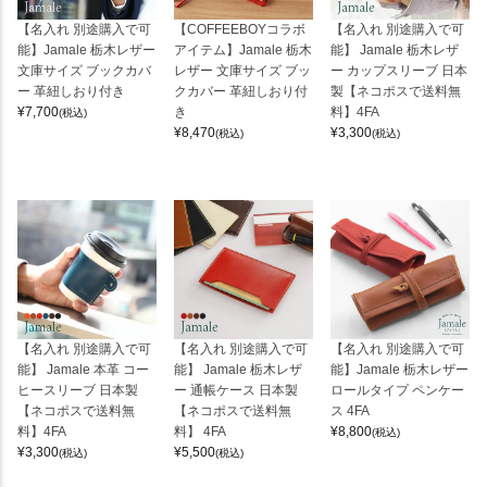
【名入れ 別途購入で可
【COFFEEBOYコラボ
【名入れ 別途購入で可
能】Jamale 栃木レザー
アイテム】Jamale 栃木
能】 Jamale 栃木レザ
文庫サイズ ブックカバ
レザー 文庫サイズ ブッ
ー カップスリーブ 日本
ー 革紐しおり付き
クカバー 革紐しおり付
製【ネコポスで送料無
¥
7,700
き
料】4FA
(税込)
¥
8,470
¥
3,300
(税込)
(税込)
【名入れ 別途購入で可
【名入れ 別途購入で可
【名入れ 別途購入で可
能】 Jamale 本革 コー
能】 Jamale 栃木レザ
能】Jamale 栃木レザー
ヒースリーブ 日本製
ー 通帳ケース 日本製
ロールタイプ ペンケー
【ネコポスで送料無
【ネコポスで送料無
ス 4FA
料】4FA
料】 4FA
¥
8,800
(税込)
¥
3,300
¥
5,500
(税込)
(税込)