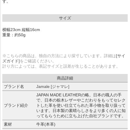
す。
サイズ
横幅23cm 縦幅16cm
重量：約50g
※こちらの商品は、独自の方法により採寸しています。詳細は
[サイ
ズガイド]
をご確認ください。
計り方によっては、表記サイズと誤差が生じることがあります。
商品詳細
ブランド名
Jamale [ジャマレ]
JAPAN MADE LEATHERの略。日本の職人の手
で、日本の栃木レザーやこだわりをもってセレク
ブランド紹介
トした革を使い仕立てられた革小物を取り扱って
います。日本製の素晴らしさをより多くの人に知
ってもらうために立ち上げた自社ブランドです。
素材
牛革(本革)