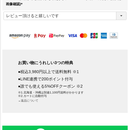
画像確認)
(
必
須
)
お買い物にうれしい3つの特典
●税込3,980円以上で送料無料 ※1
●LINE連携で200ポイント付与
●誰でも使える5%OFFクーポン ※2
※1.北海道・沖縄は別途1,100円送料がかかります
※2.カートに自動付与
→返品について