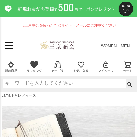
ペー
ジト
ップ
へ
→三京商会を装った詐欺サイト・メールにご注意ください
WOMEN
MEN
新着商品
ランキング
カテゴリ
お気に入り
マイページ
カート
Jamale
レディース