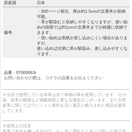
原産国
日本
・300ページ相当、厚み約1.5cmの文庫本が収納
可能。
・革が馴染むと収納しやすくなりますが、使い始
めの段階では約1cmの文庫本までが綺麗に収納で
備考
きます。
・使い始めは表紙が差し込みにくい場合がありま
すが、
使い込めば次第に革が馴染み、差し込みやすくな
ります。
品番：07000063r
お問い合わせの際は、コチラの品番をお伝えください
※当店で使用している本革は全て本物の革を使用しています。その
為、皮革の模様など掲載画面と異なる場合がございます。また天然
皮革に関してはワシントン条約を元に適正に輸入された商品を販売
しています。
※使用上の注意
本革は水分を嫌いますので、もし水に濡れたときには乾いた布で水