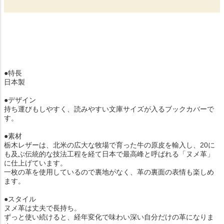
●特長
日本製
●デザイン
持ち運びもしやすく、読みやすい文庫サイズが入るブックカバーで
す。
●素材
栃木レザーは、北米の広大な牧場で育った牛の原皮を輸入し、20に
も及ぶ伝統的な技法工程を経て日本で最高峰と呼ばれる「ヌメ革」
に仕上げています。
一枚の革を使用しているので裏地がなく、革の裏面の表情も楽しめ
ます。
●スタイル
ヌメ革は丈夫で長持ち。
ずっと使い続けると、経年変化で味わい深い自分だけの革になりま