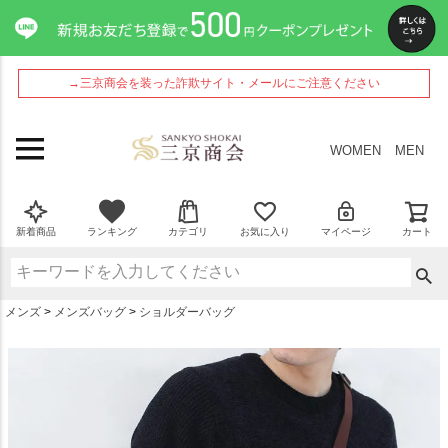
ペー
ジト
ップ
へ
→三京商会を装った詐欺サイト・メールにご注意ください
WOMEN
MEN
新着商品
ランキング
カテゴリ
お気に入り
マイページ
カート
メンズ
メンズバッグ
ショルダーバッグ