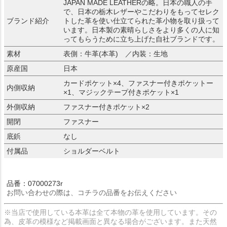
JAPAN MADE LEATHERの略。日本の職人の手
で、日本の栃木レザーやこだわりをもってセレク
ブランド紹介
トした革を使い仕立てられた革小物を取り扱って
います。日本製の素晴らしさをより多くの人に知
ってもらうために立ち上げた自社ブランドです。
素材
表側：牛革(本革) ／内装：生地
原産国
日本
カードポケット×4、ファスナー付きポケットー
内側収納
×1、マジックテープ付きポケット×1
外側収納
ファスナー付きポケット×2
開閉
ファスナー
底鋲
なし
付属品
ショルダーベルト
品番：07000273r
お問い合わせの際は、コチラの品番をお伝えください
※当店で使用している本革は全て本物の革を使用しています。その
為、皮革の模様など掲載画面と異なる場合がございます。また天然