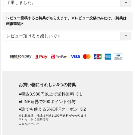
必
須
)
レビュー投稿すると特典がもらえます。※レビュー投稿のみだけ。(特典は
画像確認)
(
必
須
)
お買い物にうれしい3つの特典
●税込3,980円以上で送料無料 ※1
●LINE連携で200ポイント付与
●誰でも使える5%OFFクーポン ※2
※1.北海道・沖縄は別途1,100円送料がかかります
※2.カートに自動付与
→返品について