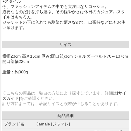
●スタイル
今、ファッションアイテムの中でも大注目なサコッシュ。
必要なものだけを持ち運ぶ、その軽やかさは休日のカジュアルスタ
イルはもちろん、
ジャケットの下に入れても馴染む薄さなので、出張時などにもお使
い頂けます。
サイズ
横幅23cm 高さ15cm 厚み(開口部)3cm ショルダーベルト70～137cm
開口部幅22cm
重量：約300g
※こちらの商品は、独自の方法により採寸しています。詳細は
[サイ
ズガイド]
をご確認ください。
計り方によっては、表記サイズと誤差が生じることがあります。
商品詳細
ブランド名
Jamale [ジャマレ]