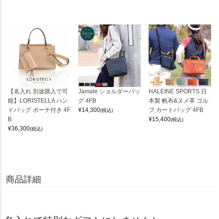
【名入れ 別途購入で可
Jamale ショルダーバッ
HALEINE SPORTS 日
能】LORISTELLA ハン
グ 4FB
本製 帆布&ヌメ革 ゴル
ドバッグ ポーチ付き 4F
¥
14,300
フ カートバッグ 4FB
(税込)
B
¥
15,400
(税込)
¥
36,300
(税込)
商品詳細