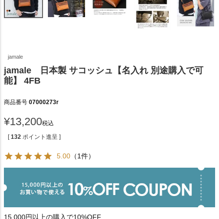
jamale
jamale 日本製 サコッシュ【名入れ 別途購入で可
能】 4FB
商品番号
07000273r
¥
13,200
税込
[
132
ポイント進呈 ]
5.00
（1件）
15,000円以上の購入で10%OFF