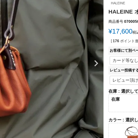
HALEINE
HALEIN
商品番号
070005
¥
17,600
税
[
176
ポイント進
お客様にて別ペ
レビュー投稿す
在庫
選択し
在庫
カラー
選択