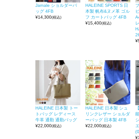
Jamale ショルダーバ
HALEINE SPORTS 日
ッグ 4FB
本製 帆布&ヌメ革 ゴル
¥
14,300
フ カートバッグ 4FB
A
(税込)
¥
15,400
(税込)
H
2
¥
HALEINE 日本製 トー
HALEINE 日本製 シュ
トバッグ レディース
リンクレザー ショルダ
能
牛革 通勤 通勤バッグ
ーバッグ 日本製 4FB
¥
22,000
¥
22,000
(税込)
(税込)
(
¥