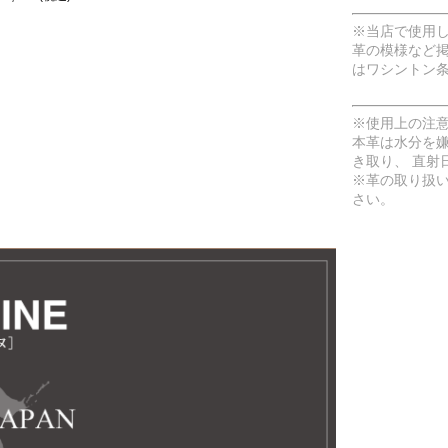
※当店で使用
革の模様など
はワシントン
※使用上の注
本革は水分を
き取り、 直射
※革の取り扱
さい。