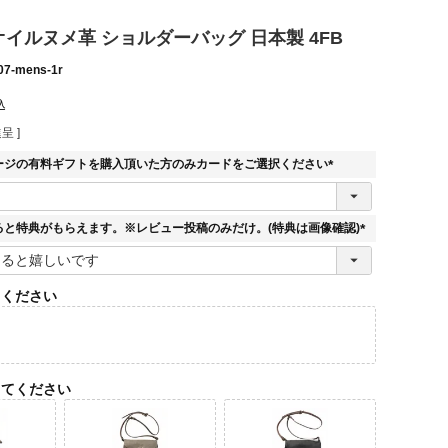
E オイルヌメ革 ショルダーバッグ 日本製 4FB
07-mens-1r
込
呈 ]
ージの有料ギフトを購入頂いた方のみカードをご選択ください
(
必
須
ると特典がもらえます。※レビュー投稿のみだけ。(特典は画像確認)
)
(
必
須
てください
)
してください