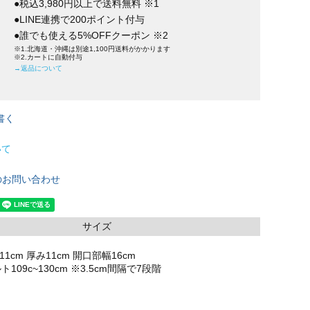
●税込3,980円以上で送料無料 ※1
●LINE連携で200ポイント付与
●誰でも使える5%OFFクーポン ※2
※1.北海道・沖縄は別途1,100円送料がかかります
※2.カートに自動付与
→返品について
書く
いて
のお問い合わせ
サイズ
11cm 厚み11cm 開口部幅16cm
09c~130cm ※3.5cm間隔で7段階