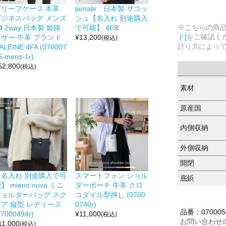
ブリーフケース 本革
jamale 日本製 サコッ
ビジネスバッグ メンズ
シュ【名入れ 別途購入
※こちらの商
4 2way 日本製 姫路
で可能】 4FB
ド]
をご確認く
レザー 牛革 ブランド
¥
13,200
(税込)
計り方によっ
ALEINE 4FA (070007
6-mens-1r)
52,800
(税込)
素材
原産国
内側収納
外側収納
開閉
【名入れ 別途購入で可
スマートフォン ショル
底鋲
】 mieno nova ミニ
ダーポーチ 牛革 クロ
ショルダーバッグ スク
コダイル型押し (0700
エア 縦型 レディース
0740r)
品番：0700050
07000494r)
¥
11,000
(税込)
お問い合わせ
11,000
(税込)