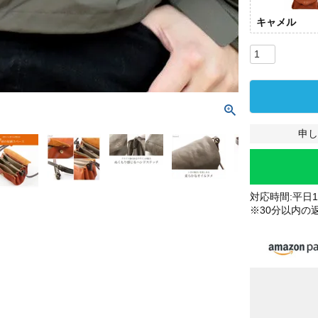
キャメル
申し
対応時間:平日10
※30分以内の