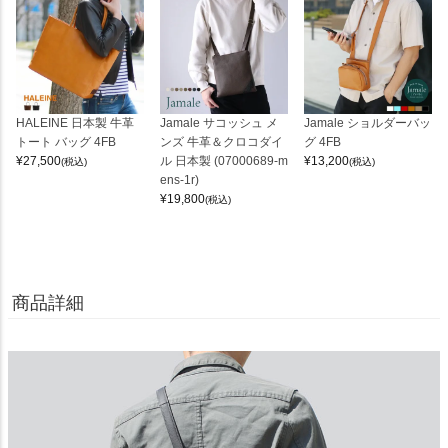
HALEINE 日本製 牛革
Jamale サコッシュ メ
Jamale ショルダーバッ
トート バッグ 4FB
ンズ 牛革＆クロコダイ
グ 4FB
¥
27,500
ル 日本製 (07000689-m
¥
13,200
(税込)
(税込)
ens-1r)
¥
19,800
(税込)
商品詳細