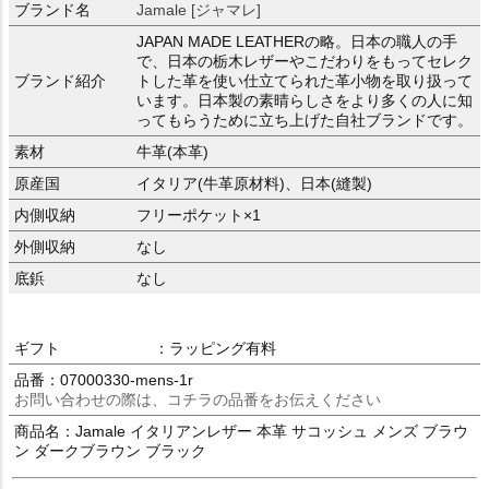
ブランド名
Jamale [ジャマレ]
JAPAN MADE LEATHERの略。日本の職人の手
で、日本の栃木レザーやこだわりをもってセレク
ブランド紹介
トした革を使い仕立てられた革小物を取り扱って
います。日本製の素晴らしさをより多くの人に知
ってもらうために立ち上げた自社ブランドです。
素材
牛革(本革)
原産国
イタリア(牛革原材料)、日本(縫製)
内側収納
フリーポケット×1
外側収納
なし
底鋲
なし
ギフト
：ラッピング有料
品番：07000330-mens-1r
お問い合わせの際は、コチラの品番をお伝えください
商品名：Jamale イタリアンレザー 本革 サコッシュ メンズ ブラウ
ン ダークブラウン ブラック