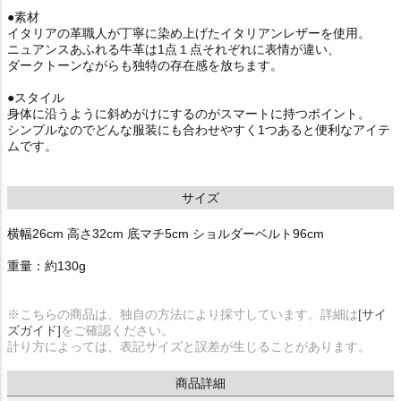
●素材
イタリアの革職人が丁寧に染め上げたイタリアンレザーを使用。
ニュアンスあふれる牛革は1点１点それぞれに表情が違い、
ダークトーンながらも独特の存在感を放ちます。
●スタイル
身体に沿うように斜めがけにするのがスマートに持つポイント。
シンプルなのでどんな服装にも合わせやすく1つあると便利なアイテ
ムです。
サイズ
横幅26cm 高さ32cm 底マチ5cm ショルダーベルト96cm
重量：約130g
※こちらの商品は、独自の方法により採寸しています。詳細は
[サイ
ズガイド]
をご確認ください。
計り方によっては、表記サイズと誤差が生じることがあります。
商品詳細