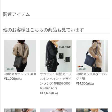
関連アイテム
他のお客様はこちらの商品も見ています
Jamale サコッシュ 4FB
サコッシュ 縦型 カーフ
Jamale ショルダーバッ
¥
11,000
スキン ペイント デザイ
グ 4FB
(税込)
ン メンズ 4FB(070006
¥
14,300
(税込)
63-mens-1r)
¥
17,600
(税込)