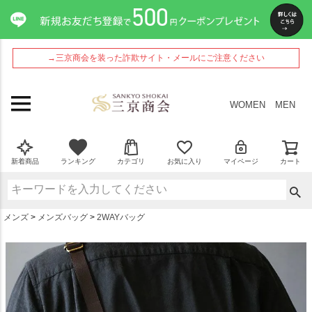
ペー
ジト
ップ
へ
→三京商会を装った詐欺サイト・メールにご注意ください
WOMEN
MEN
新着商品
ランキング
カテゴリ
お気に入り
マイページ
カート
メンズ
メンズバッグ
2WAYバッグ