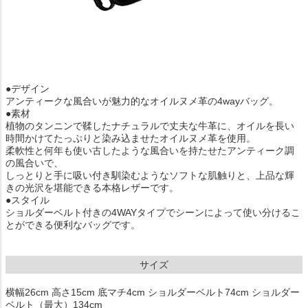
●デザイン
アンティークな風合いが魅力的なオイルヌメ革の4wayバッグ。
●素材
植物のタンニンで鞣したナチュラルで丈夫な牛革に、オイルを長い
時間かけてたっぷりと染み込ませたオイルヌメ革を使用。
柔軟性と何年も使い古したような風合いを持たせたアンティーク調
の風合いで、
しっとりと手に吸い付き馴染むようなソフトな肌触りと、上品な輝
きの光沢を堪能できる本格レザーです。
●スタイル
ショルダーベルト付きの4WAYタイプでシーンによって使い分けるこ
とができる便利なバッグです。
サイズ
横幅26cm 高さ15cm 底マチ4cm ショルダーベルト74cm ショルダー
ベルト（最大）134cm