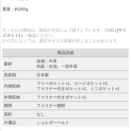
重量：約260g
※こちらの商品は、独自の方法により採寸しています。詳細は
[サイ
ズガイド]
をご確認ください。
計り方によっては、表記サイズと誤差が生じることがあります。
商品詳細
表側：牛革
素材
内装：生地、一部牛革
原産国
日本製
フリーポケット×1、カードポケット×2、
内側収納
ファスナー付きポケット×1、ミニポケット×1
外側収納
ファスナー付きポケット×1
開閉
ファスナー開閉
底鋲
なし
付属品
ショルダーベルト