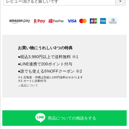
必
須
)
お買い物にうれしい3つの特典
●税込3,980円以上で送料無料 ※1
●LINE連携で200ポイント付与
●誰でも使える5%OFFクーポン ※2
※1.北海道・沖縄は別途1,100円送料がかかります
※2.カートに自動付与
→返品について
商品についての相談をする