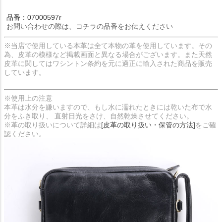
品番：07000597r
お問い合わせの際は、コチラの品番をお伝えください
※当店で使用している本革は全て本物の革を使用しています。その
為、皮革の模様など掲載画面と異なる場合がございます。また天然
皮革に関してはワシントン条約を元に適正に輸入された商品を販売
しています。
※使用上の注意
本革は水分を嫌いますので、もし水に濡れたときには乾いた布で水
分をふき取り、 直射日光をさけ、自然乾燥させてください。
※革の取り扱いについて詳細は
[皮革の取り扱い・保管の方法]
をご確
認ください。