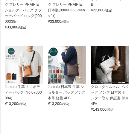
グ プレリー PRAIRIE
グ プレリー PRAIRIE
B
ショルダーバッグ クラ
日本製(09000338-men
¥
22,000
(税込)
ッチバッグ バッグ(090
s-1r)
00338r)
¥
33,000
(税込)
¥
33,000
(税込)
Jamale 牛革 ミニボデ
Jamale 日本製 牛革 シ
クロコダイル ハンドバ
ィー バッグ (No.07000
ョルダー バッグ メンズ
ッグ メンズ 日本製 セ
094)
本革 軽量 4FB
ンター取り 保証書 付き
¥
13,200
¥
13,200
4FA
(税込)
(税込)
¥
143,000
(税込)