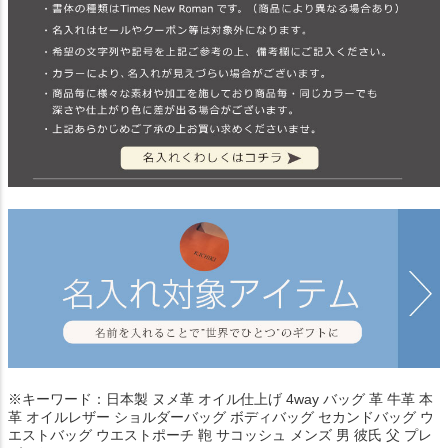
※キーワード：日本製 ヌメ革 オイル仕上げ 4way バッグ 革 牛革 本
革 オイルレザー ショルダーバッグ ボディバッグ セカンドバッグ ウ
エストバッグ ウエストポーチ 鞄 サコッシュ メンズ 男 彼氏 父 プレ