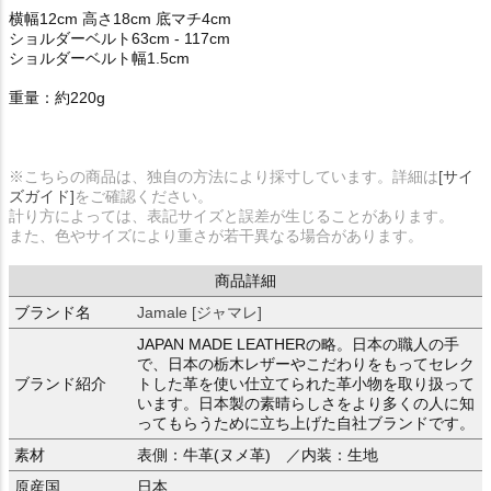
横幅12cm 高さ18cm 底マチ4cm
ショルダーベルト63cm - 117cm
ショルダーベルト幅1.5cm
重量：約220g
※こちらの商品は、独自の方法により採寸しています。詳細は
[サイ
ズガイド]
をご確認ください。
計り方によっては、表記サイズと誤差が生じることがあります。
また、色やサイズにより重さが若干異なる場合があります。
商品詳細
ブランド名
Jamale [ジャマレ]
JAPAN MADE LEATHERの略。日本の職人の手
で、日本の栃木レザーやこだわりをもってセレク
ブランド紹介
トした革を使い仕立てられた革小物を取り扱って
います。日本製の素晴らしさをより多くの人に知
ってもらうために立ち上げた自社ブランドです。
素材
表側：牛革(ヌメ革) ／内装：生地
原産国
日本