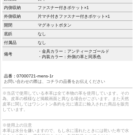
内側収納
ファスナー付きポケット×1
外側収納
片マチ付きファスナー付きポケット×1
開閉
マグネットボタン
底鋲
なし
付属品
なし
・金具カラー：アンティークゴールド
備考
・内装カラー：外側の革と同系色
品番：07000721-mens-1r
お問い合わせの際は、コチラの品番をお伝えください
※当店で使用している本革は全て本物の革を使用しています。その
為、皮革の模様など掲載画面と異なる場合がございます。また天然
皮革に関してはワシントン条約を元に適正に輸入された商品を販売
しています。
※使用上の注意
本革は水分を嫌いますので、もし水に濡れたときには乾いた布で水