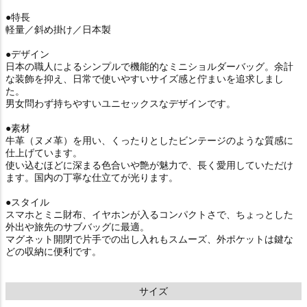
●特長
軽量／斜め掛け／日本製
●デザイン
日本の職人によるシンプルで機能的なミニショルダーバッグ。余計
な装飾を抑え、日常で使いやすいサイズ感と佇まいを追求しまし
た。
男女問わず持ちやすいユニセックスなデザインです。
●素材
牛革（ヌメ革）を用い、くったりとしたビンテージのような質感に
仕上げています。
使い込むほどに深まる色合いや艶が魅力で、長く愛用していただけ
ます。国内の丁寧な仕立てが光ります。
●スタイル
スマホとミニ財布、イヤホンが入るコンパクトさで、ちょっとした
外出や旅先のサブバッグに最適。
マグネット開閉で片手での出し入れもスムーズ、外ポケットは鍵な
どの収納に便利です。
サイズ