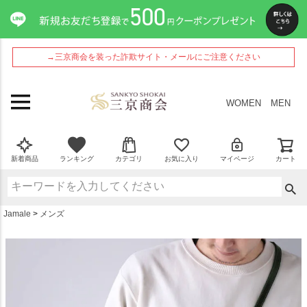
ペー
ジト
ップ
へ
→三京商会を装った詐欺サイト・メールにご注意ください
WOMEN
MEN
新着商品
ランキング
カテゴリ
お気に入り
マイページ
カート
Jamale
メンズ