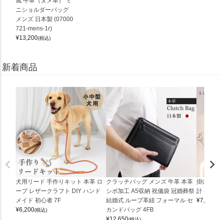
風 牛革（ヌメ革） ミ
ニショルダーバッグ
メンズ 日本製 (07000
721-mens-1r)
¥
13,200
(税込)
新着商品
犬用リード 手作りキット 本革 ロ
クラッチバッグ メンズ 牛革 本革
掛け時計
ープ レザークラフト DIY ハンド
シボ加工 A5収納 祝儀袋 冠婚葬祭
計 (0900
メイド 初心者 7F
結婚式 ループ革紐 フォーマル セ
¥
7,150
(
¥
6,200
カンドバッグ 4FB
(税込)
¥
12,650
(税込)