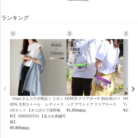
ランキング
1
2
3
《mau.さんコラボ商品 》リネン 1
KAKSI クリアポーチ 斜め掛けバ
HALEI
00% 大判ストール レディース
ッグ アウトドア クリアケース
Yバッグ 
UVカット 【ネコポスで送料無
¥
1,650
¥
22,000
(税込)
料】 (08000252r) 【名入れ刺繍可
能】
¥
5,900
(税込)