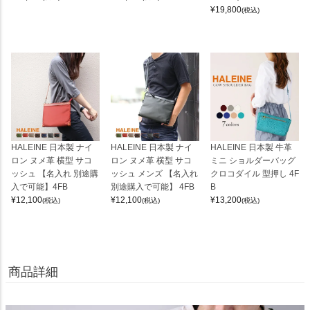
¥
19,800
(税込)
HALEINE 日本製 ナイ
HALEINE 日本製 ナイ
HALEINE 日本製 牛革
ロン ヌメ革 横型 サコ
ロン ヌメ革 横型 サコ
ミニ ショルダーバッグ
ッシュ 【名入れ 別途購
ッシュ メンズ 【名入れ
クロコダイル 型押し 4F
入で可能】4FB
別途購入で可能】 4FB
B
¥
12,100
¥
12,100
¥
13,200
(税込)
(税込)
(税込)
商品詳細