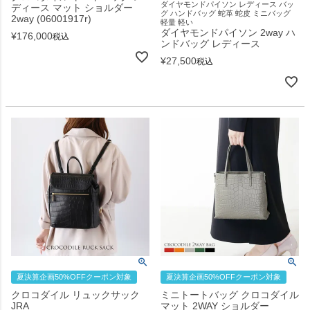
ダイヤモンドパイソン レディース バッ
ディース マット ショルダー
グ ハンドバッグ 蛇革 蛇皮 ミニバッグ
2way (06001917r)
軽量 軽い
ダイヤモンドパイソン 2way ハ
¥
176,000
税込
ンドバッグ レディース
¥
27,500
税込
夏決算企画50%OFFクーポン対象
夏決算企画50%OFFクーポン対象
クロコダイル リュックサック
ミニトートバッグ クロコダイル
JRA
マット 2WAY ショルダー