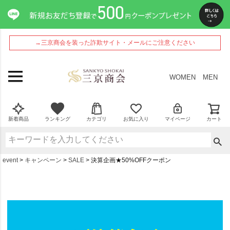
→三京商会を装った詐欺サイト・メールにご注意ください
WOMEN
MEN
新着商品
ランキング
カテゴリ
お気に入り
マイページ
カート
event
キャンペーン
SALE
決算企画★50%OFFクーポン