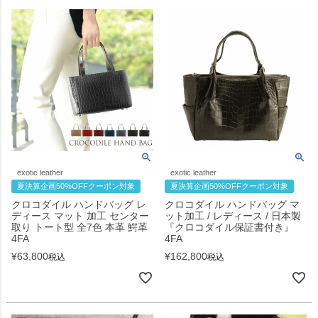
exotic leather
exotic leather
夏決算企画50%OFFクーポン対象
夏決算企画50%OFFクーポン対象
クロコダイル ハンドバッグ レ
クロコダイル ハンドバッグ マ
ディース マット 加工 センター
ット加工 / レディース / 日本製
取り トート型 全7色 本革 鰐革
『クロコダイル保証書付き』
4FA
4FA
¥
63,800
¥
162,800
税込
税込