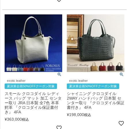
exotic leather
exotic leather
夏決算企画50%OFFクーポン対象
夏決算企画50%OFFクーポン対象
スモール クロコダイル レディ
シャイニング クロコダイル
ース バッグ マット 加工 センタ
2WAY ハンドバッグ 日本製 セ
ー取り JRA 日本製 全7色 本革
ンター取り 『クロコダイル保証
鰐革 『クロコダイル保証書付
書付き』 4FA
き』 4FA
¥
198,000
税込
¥
363,000
税込