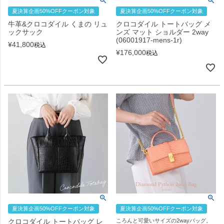
夏決算企画50%OFFクーポン対象
夏決算企画50%OFFクーポン対象
牛革&クロコダイル くまの リュ
クロコダイル トートバッグ メ
ックサック
ンズ マット ショルダー 2way
(06001917-mens-1r)
¥
41,800
税込
¥
176,000
税込
夏決算企画50%OFFクーポン対象
夏決算企画50%OFFクーポン対象
クロコダイル トートバッグ レ
ころんと可愛いサイズの2wayバッグ。