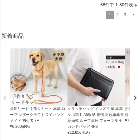
68
件中
1
-
30
件表示
1
2
3
新着商品
犬用リード 手作りキット 本革 ロ
クラッチバッグ メンズ 牛革 本革
掛け時計
ープ レザークラフト DIY ハンド
シボ加工 A5収納 祝儀袋 冠婚葬祭
計 (0900
メイド 初心者 7F
結婚式 ループ革紐 フォーマル セ
¥
7,150
(
¥
6,200
カンドバッグ 4FB
(税込)
¥
12,650
(税込)