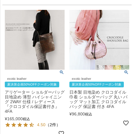
exotic leather
exotic leather
夏決算企画50%OFFクーポン対象
夏決算企画50%OFFクーポン対象
アリゲーター ショルダーバッグ
日本製 目地染め クロコダイル
目地染め 薄型 ハイシャイニン
巾着 ショルダーバッグ 丸い バ
グ 2WAY 仕様 / レディース
ッグ マット加工 クロコダイル
『クロコダイル保証書付き』
バッグ 保証書 付き 4FA
4FA
¥
96,800
税込
¥
165,000
税込
4.50
（2件）