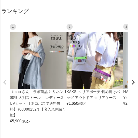
ランキング
1
2
3
《mau.さんコラボ商品 》リネン 1
KAKSI クリアポーチ 斜め掛けバ
HALEI
00% 大判ストール レディース
ッグ アウトドア クリアケース
Yバッグ 
UVカット 【ネコポスで送料無
¥
1,650
¥
22,000
(税込)
料】 (08000252r) 【名入れ刺繍可
能】
¥
5,900
(税込)