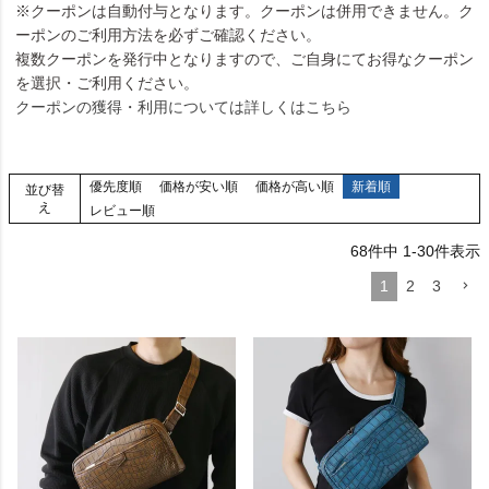
※クーポンは自動付与となります。クーポンは併用できません。ク
ーポンのご利用方法を必ずご確認ください。
複数クーポンを発行中となりますので、ご自身にてお得なクーポン
を選択・ご利用ください。
クーポンの獲得・利用については詳しくはこちら
優先度順
価格が安い順
価格が高い順
新着順
並び替
え
レビュー順
68
件中
1
-
30
件表示
1
2
3