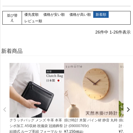
優先度順
価格が安い順
価格が高い順
新着順
並び替
え
レビュー順
26
件中
1
-
26
件表示
新着商品
クラッチバッグ メンズ 牛革 本革
掛け時計 木製 パイン材 静音 丸時
掛け時計
シボ加工 A5収納 祝儀袋 冠婚葬祭
計 (09000765r)
計 (0900
結婚式 ループ革紐 フォーマル セ
¥
7,150
¥
7,150
(税込)
(