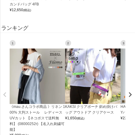
カンドバッグ 4FB
¥
12,650
(税込)
ランキング
1
2
3
《mau.さんコラボ商品 》リネン 1
KAKSI クリアポーチ 斜め掛けバ
HALEI
00% 大判ストール レディース
ッグ アウトドア クリアケース
Yバッグ 
UVカット 【ネコポスで送料無
¥
1,650
¥
22,000
(税込)
料】 (08000252r) 【名入れ刺繍可
能】