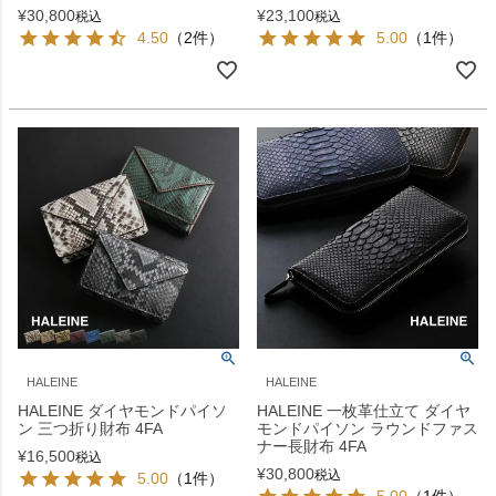
¥
30,800
¥
23,100
税込
税込
4.50
（2件）
5.00
（1件）
HALEINE
HALEINE
HALEINE ダイヤモンドパイソ
HALEINE 一枚革仕立て ダイヤ
ン 三つ折り財布 4FA
モンドパイソン ラウンドファス
ナー長財布 4FA
¥
16,500
税込
¥
30,800
税込
5.00
（1件）
5.00
（1件）