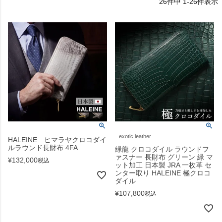
26
件中
1
-
26
件表示
exotic leather
HALEINE ヒマラヤクロコダイ
ルラウンド長財布 4FA
緑龍 クロコダイル ラウンドフ
ァスナー 長財布 グリーン 緑 マ
¥
132,000
税込
ット加工 日本製 JRA 一枚革 セ
ンター取り HALEINE 極クロコ
ダイル
¥
107,800
税込