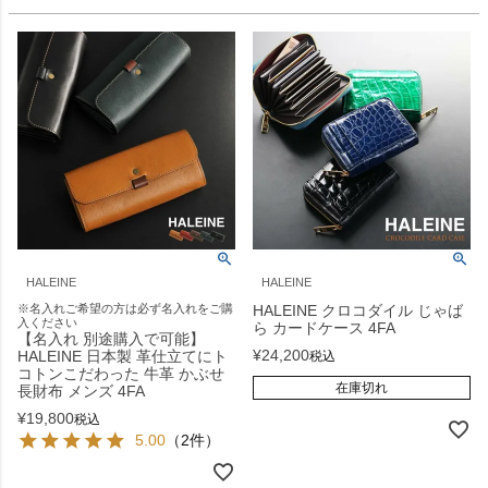
HALEINE
HALEINE
※名入れご希望の方は必ず名入れをご購
HALEINE クロコダイル じゃば
入ください
ら カードケース 4FA
【名入れ 別途購入で可能】
¥
24,200
HALEINE 日本製 革仕立てにト
税込
コトンこだわった 牛革 かぶせ
在庫切れ
長財布 メンズ 4FA
¥
19,800
税込
5.00
（2件）