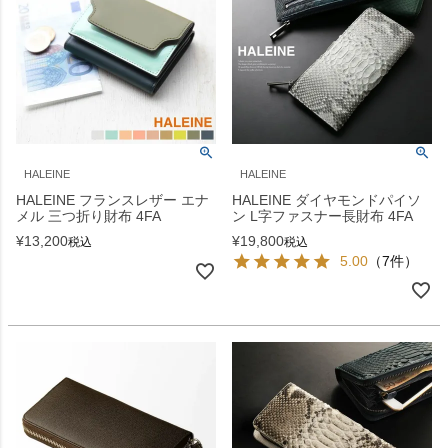
HALEINE
HALEINE
HALEINE フランスレザー エナ
HALEINE ダイヤモンドパイソ
メル 三つ折り財布 4FA
ン L字ファスナー長財布 4FA
¥
13,200
¥
19,800
税込
税込
5.00
（7件）