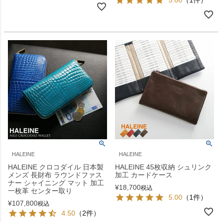
HALEINE
HALEINE
HALEINE クロコダイル 日本製
HALEINE 45枚収納 シュリンク
メンズ 長財布 ラウンドファス
加工 カードケース
ナー シャイニング マット 加工
¥
18,700
税込
一枚革 センター取り
5.00
（1件）
¥
107,800
税込
4.50
（2件）