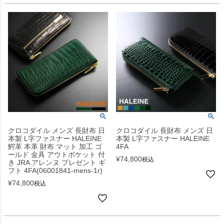
クロコダイル メンズ 長財布 日
クロコダイル 長財布 メンズ 日
本製 L字ファスナー HALEINE
本製 L字ファスナー HALEINE
鰐革 本革 財布 マット 加工 ゴ
4FA
ールド 金具 アウトポケット 付
¥
74,800
税込
き JRA アレンヌ プレゼント ギ
フト 4FA(06001841-mens-1r)
¥
74,800
税込