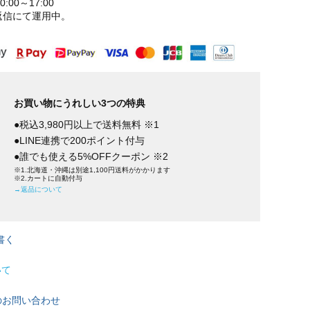
:00～17:00
返信にて運用中。
お買い物にうれしい3つの特典
●税込3,980円以上で送料無料 ※1
●LINE連携で200ポイント付与
●誰でも使える5%OFFクーポン ※2
※1.北海道・沖縄は別途1,100円送料がかかります
※2.カートに自動付与
→返品について
書く
いて
のお問い合わせ