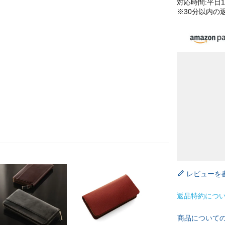
対応時間:平日10
※30分以内の
レビューを
返品特約につ
商品について