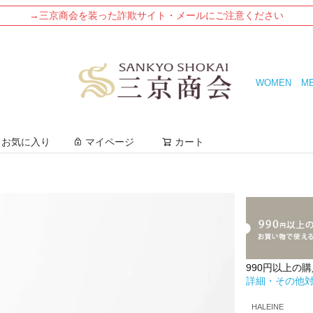
→三京商会を装った詐欺サイト・メールにご注意ください
WOMEN
M
検索
お気に入り
マイページ
カート
990円以上の
詳細・その他
HALEINE