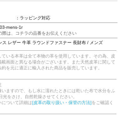
：ラッピング対応
3-mens-1r
の際は、コチラの品番をお伝えください
ス レザー 牛革 ラウンドファスナー 長財布 / メンズ
している本革は全て本物の革を使用しています。その為、皮
掲載画面と異なる場合がございます。また天然皮革に関して
条約を元に適正に輸入された商品を販売しています。
意
嫌いますので、もし水に濡れたときには乾いた布で水分をふ
射日光をさけ、自然乾燥させてください。
いについて詳細は
[皮革の取り扱い・保管の方法]
をご確認く