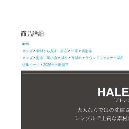
商品詳細
item
メンズ
素材から探す・財布
牛革
長財布
メンズ
財布・革小物
財布
長財布
ラウンドファスナー財布
特集ページ
2026年の開運日