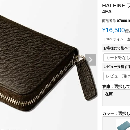
HALEIN
4FA
商品番号
070001
¥
16,500
税
[
165
ポイント進
お客様にて別ペ
レビュー投稿す
在庫
選択し
在庫
カラー
選択