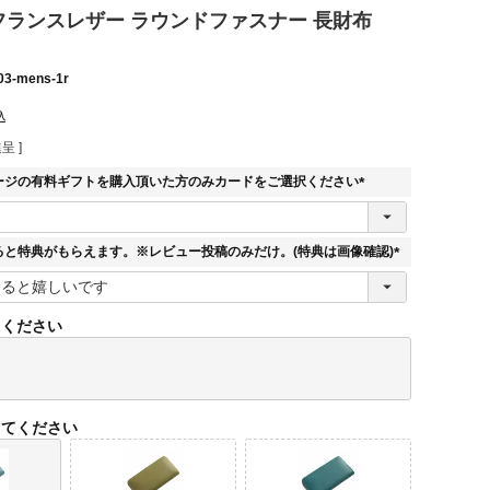
E フランスレザー ラウンドファスナー 長財布
03-mens-1r
込
呈 ]
ージの有料ギフトを購入頂いた方のみカードをご選択ください
(
必
須
ると特典がもらえます。※レビュー投稿のみだけ。(特典は画像確認)
)
(
必
須
てください
)
してください