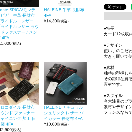
onte SPIGA/モンテ
HALEINE 牛革 長財布
スピガ 牛革 長財布
4FA
ブライドル レザー
¥
14,300
(税込)
ブライドルレザー ラウ
●特長
ドファスナー / メン
カード12枚収
 4FA
11,000
(税込)
●デザイン
使い手のこだ
大きく開いて
●素材
独特の型押し
その独特な質
素材です。
●スタイル
今大注目のブラン
素材やデザイ
クロコダイル 長財布
HALEINE ナチュラル
フランスなら
ラウンド ファスナー
シュリンク レザー バ
シャイニング 加工 日
イカラー 長財布 4FA
製 4FA
¥
19,800
(税込)
42,900
(税込)