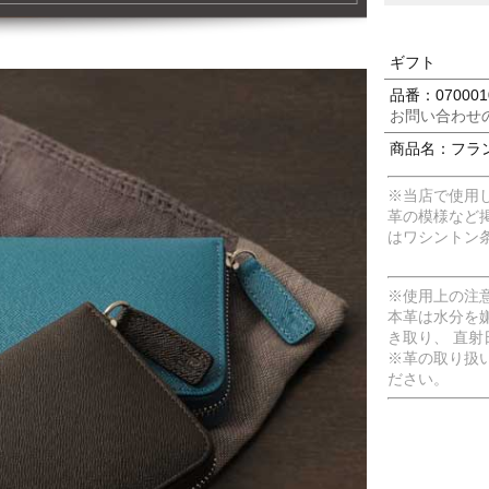
ギフト
品番：0700010
お問い合わせ
商品名：フラン
※当店で使用
革の模様など
はワシントン
※使用上の注
本革は水分を
き取り、 直
※革の取り扱
ださい。