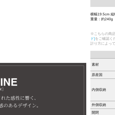
横幅19.5cm 縦
重量：約240g
※こちらの商
ド]
をご確認く
計り方によっ
素材
原産国
内側収納
外側収納
開閉