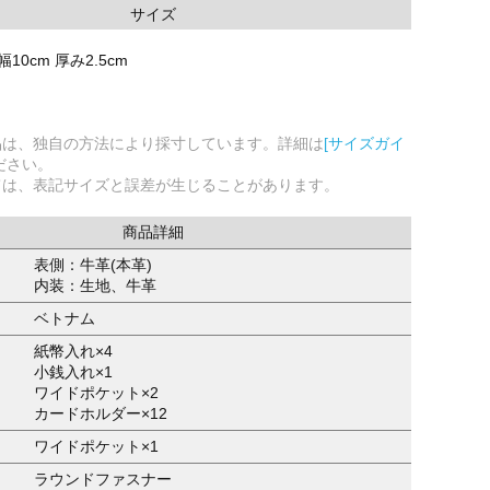
サイズ
幅10cm 厚み2.5cm
品は、独自の方法により採寸しています。詳細は
[サイズガイ
ださい。
ては、表記サイズと誤差が生じることがあります。
商品詳細
表側：牛革(本革)
内装：生地、牛革
ベトナム
紙幣入れ×4
小銭入れ×1
ワイドポケット×2
カードホルダー×12
ワイドポケット×1
ラウンドファスナー