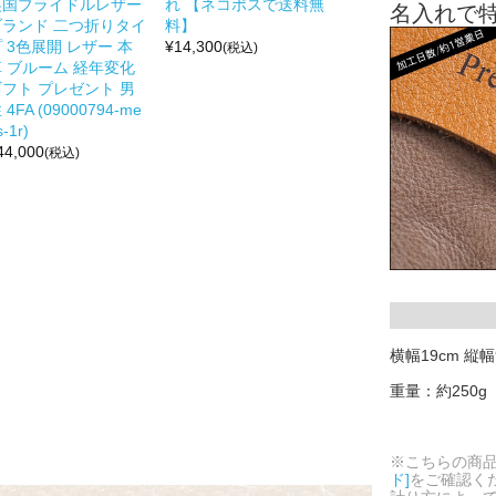
英国ブライドルレザー
れ 【ネコポスで送料無
名入れで
ブランド 二つ折りタイ
料】
 3色展開 レザー 本
¥
14,300
(税込)
革 ブルーム 経年変化
ギフト プレゼント 男
 4FA (09000794-me
s-1r)
44,000
(税込)
横幅19cm 縦幅
重量：約250g
※こちらの商
ド]
をご確認く