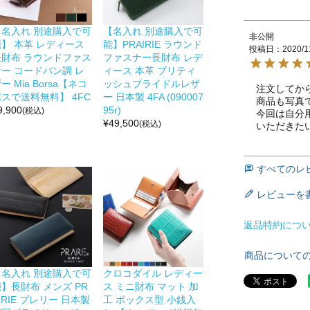
【名入れ 別途購入で可
【名入れ 別途購入で可
非公開
能】 本革 レディース
能】PRAIRIE ラウンド
投稿日
2020/1
長財布 ラウンドファス
ファスナー長財布 レデ
ナー コードバン調 レ
ィース 本革 ブリティ
ー Mia Borsa【ネコ
ッシュブライドルレザ
注文してか
スで送料無料】 4FC
ー 日本製 4FA (090007
商品も写真
9,900
95r)
(税込)
今回は自分
¥
49,500
(税込)
いただきた
すべてのレ
レビューを
返品特約につ
商品について
【名入れ 別途購入で可
クロコダイル レディー
】長財布 メンズ PR
ス ミニ財布 マット 加
IRIE プレリー 日本製
工 ボックス型 小銭入