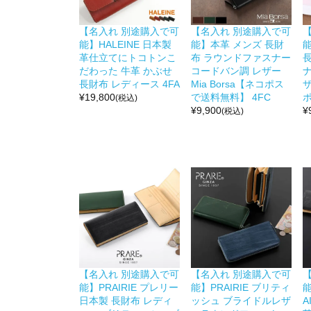
【名入れ 別途購入で可
【名入れ 別途購入で可
能】HALEINE 日本製
能】本革 メンズ 長財
革仕立てにトコトンこ
布 ラウンドファスナー
だわった 牛革 かぶせ
コードバン調 レザー
長財布 レディース 4FA
Mia Borsa【ネコポス
ザ
¥
19,800
で送料無料】 4FC
ポ
(税込)
¥
9,900
¥
(税込)
【名入れ 別途購入で可
【名入れ 別途購入で可
能】PRAIRIE プレリー
能】PRAIRIE ブリティ
能
日本製 長財布 レディ
ッシュ ブライドルレザ
A