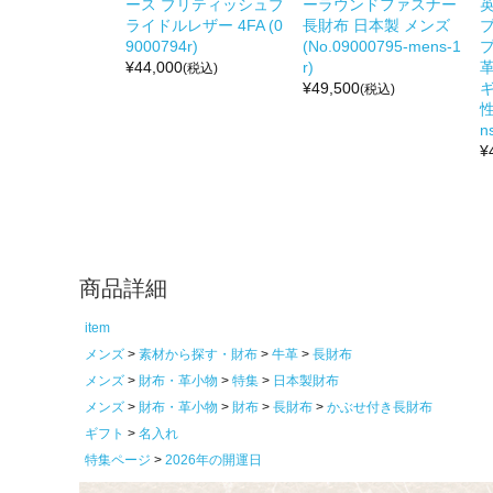
ース ブリティッシュブ
ーラウンドファスナー
ライドルレザー 4FA (0
長財布 日本製 メンズ
9000794r)
(No.09000795-mens-1
プ
¥
44,000
r)
(税込)
¥
49,500
(税込)
性
n
¥
商品詳細
item
メンズ
素材から探す・財布
牛革
長財布
メンズ
財布・革小物
特集
日本製財布
メンズ
財布・革小物
財布
長財布
かぶせ付き長財布
ギフト
名入れ
特集ページ
2026年の開運日