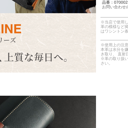
品番：0700022
お問い合わせ
※当店で使用
革の模様など
はワシントン
※使用上の注
本革は水分を
き取り、 直射
※革の取り扱
さい。