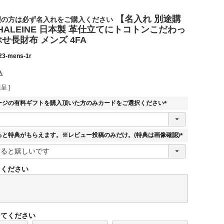
【名入れ 別途購
望の方は必ず名入れをご購入ください
ALEINE 日本製 革仕立てにトコトンこだわっ
ぶせ長財布 メンズ 4FA
23-mens-1r
込
呈 ]
ージの有料ギフトを購入頂いた方のみカードをご選択ください
(
必
須
ると特典がもらえます。※レビュー投稿のみだけ。(特典は画像確認)
)
(
必
須
てください
)
してください