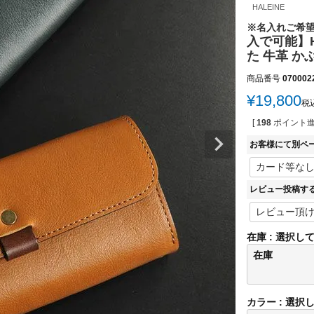
HALEINE
※名入れご希
入で可能】H
た 牛革 か
商品番号
070002
¥
19,800
税
[
198
ポイント進
お客様にて別ペ
レビュー投稿す
在庫
選択し
在庫
カラー
選択