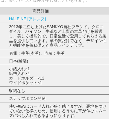
ては、表記サイズと誤差が生じることがあります。
商品詳細
HALEINE [アレンヌ]
2013年に立ち上げたSANKYO自社ブランド。クロコ
ダイル、パイソン、牛革など上質の本革だけを厳選
し、美しく機能的で、日常生活で愛用してもらえる製
品を提供しています。革の質だけでなく、デザイン性
と機能性を兼ね備えた商品ラインナップ。
表側：牛革(本革)、内装：牛革
日本(縫製)
小銭入れ×1
紙幣入れ×4
カードホルダー×12
ワイドポケット×1
収納なし
スナップボタン開閉
使い初めはカード入れが狭く感じますが、裏地をつけ
ていない仕様のため、使用するうちに革が伸びスムー
ズに出し入れできるようになります。