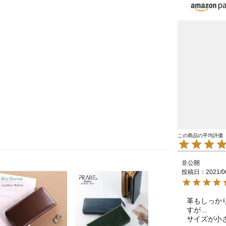
非公開
投稿日
2021/0
革もしっか
すが…

サイズが小