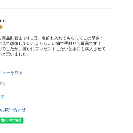
1/19
ら商品到着まで中1日。名前も入れてもらってこの早さ！

で見て想像していたよりもいい物で手触りも最高です！

用でしたが、誰かにプレゼントしたいときにも購入させて
いと思いました。
ビューを見る
書く
いて
のお問い合わせ