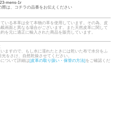
3-mens-1r
の際は、コチラの品番をお伝えください
している本革は全て本物の革を使用しています。その為、皮
掲載画面と異なる場合がございます。また天然皮革に関して
条約を元に適正に輸入された商品を販売しています。
意
嫌いますので、もし水に濡れたときには乾いた布で水分をふ
日光をさけ、自然乾燥させてください。
いについて詳細は
[皮革の取り扱い・保管の方法]
をご確認くだ