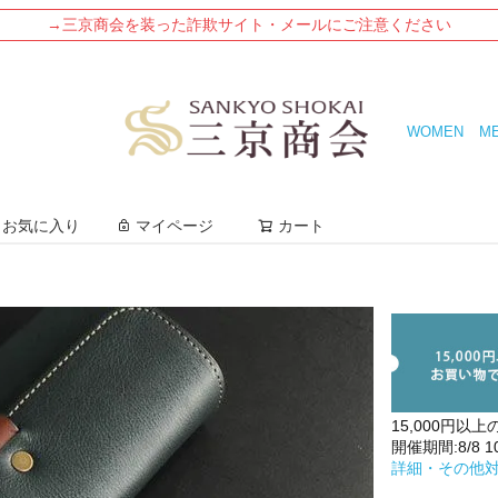
→三京商会を装った詐欺サイト・メールにご注意ください
WOMEN
M
検索
お気に入り
マイページ
カート
15,000円以上
開催期間:8/8 10:
詳細・その他