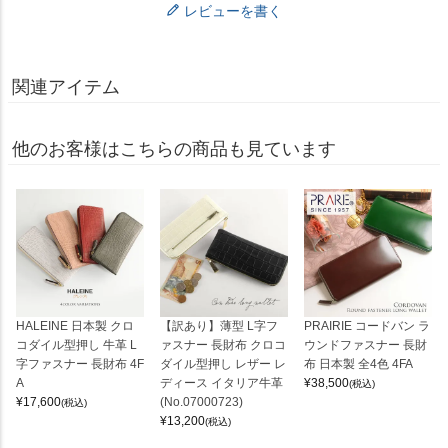
レビューを書く
関連アイテム
他のお客様はこちらの商品も見ています
HALEINE 日本製 クロ
【訳あり】薄型 L字フ
PRAIRIE コードバン ラ
コダイル型押し 牛革 L
ァスナー 長財布 クロコ
ウンドファスナー 長財
字ファスナー 長財布 4F
ダイル型押し レザー レ
布 日本製 全4色 4FA
A
ディース イタリア牛革
¥
38,500
(税込)
¥
17,600
(No.07000723)
(税込)
¥
13,200
(税込)