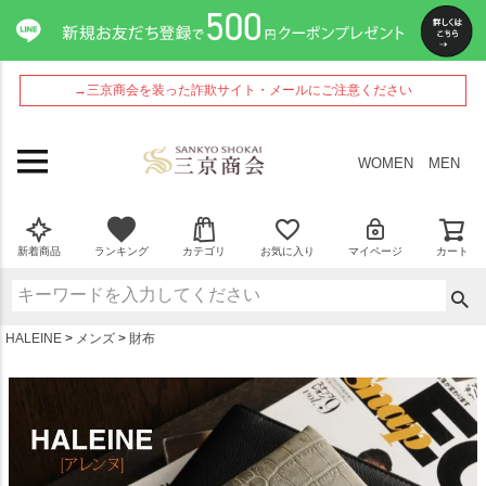
ペー
ジト
ップ
へ
→三京商会を装った詐欺サイト・メールにご注意ください
WOMEN
MEN
新着商品
ランキング
カテゴリ
お気に入り
マイページ
カート
HALEINE
メンズ
財布