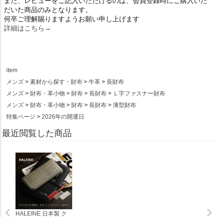
また、レビューをご記入いただけるのは、会員登録時にご購入いた
だいた商品のみとなります。
何卒ご理解賜りますようお願い申し上げます
詳細はこちら→
item
メンズ
素材から探す・財布
牛革
長財布
メンズ
財布・革小物
財布
長財布
Ｌ字ファスナー財布
メンズ
財布・革小物
財布
長財布
薄型財布
特集ページ
2026年の開運日
最近閲覧した商品
HALEINE 日本製 ク