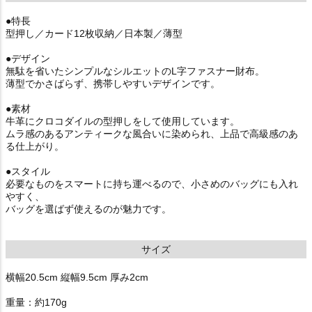
●特長
型押し／カード12枚収納／日本製／薄型
●デザイン
無駄を省いたシンプルなシルエットのL字ファスナー財布。
薄型でかさばらず、携帯しやすいデザインです。
●素材
牛革にクロコダイルの型押しをして使用しています。
ムラ感のあるアンティークな風合いに染められ、上品で高級感のあ
る仕上がり。
●スタイル
必要なものをスマートに持ち運べるので、小さめのバッグにも入れ
やすく、
バッグを選ばず使えるのが魅力です。
サイズ
横幅20.5cm 縦幅9.5cm 厚み2cm
重量：約170g