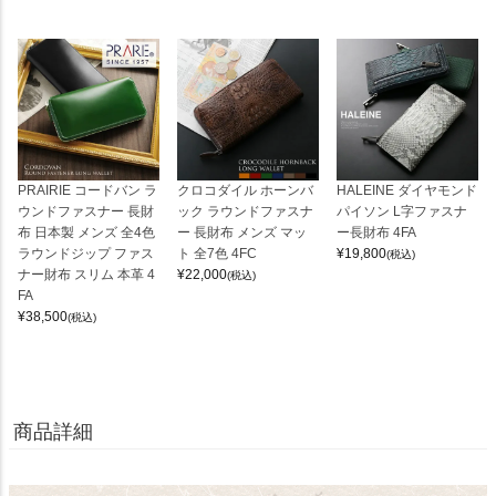
PRAIRIE コードバン ラ
クロコダイル ホーンバ
HALEINE ダイヤモンド
ウンドファスナー 長財
ック ラウンドファスナ
パイソン L字ファスナ
布 日本製 メンズ 全4色
ー 長財布 メンズ マッ
ー長財布 4FA
ラウンドジップ ファス
ト 全7色 4FC
¥
19,800
(税込)
ナー財布 スリム 本革 4
¥
22,000
(税込)
FA
¥
38,500
(税込)
商品詳細