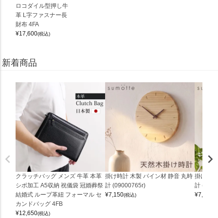
ロコダイル型押し牛
革 L字ファスナー長
財布 4FA
¥
17,600
(税込)
新着商品
クラッチバッグ メンズ 牛革 本革
掛け時計 木製 パイン材 静音 丸時
掛け時計
シボ加工 A5収納 祝儀袋 冠婚葬祭
計 (09000765r)
計 (0900
結婚式 ループ革紐 フォーマル セ
¥
7,150
¥
7,150
(税込)
(
カンドバッグ 4FB
¥
12,650
(税込)