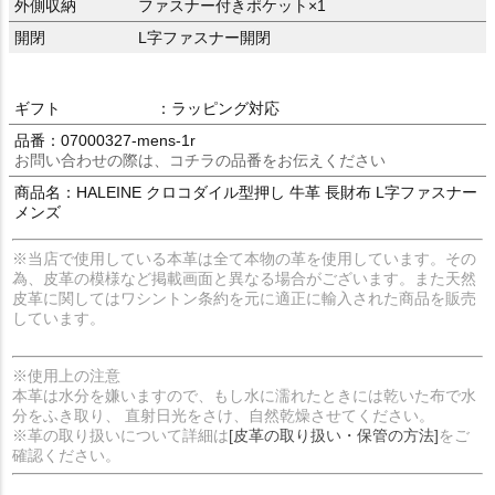
外側収納
ファスナー付きポケット×1
開閉
L字ファスナー開閉
ギフト
：ラッピング対応
品番：07000327-mens-1r
お問い合わせの際は、コチラの品番をお伝えください
商品名：HALEINE クロコダイル型押し 牛革 長財布 L字ファスナー
メンズ
※当店で使用している本革は全て本物の革を使用しています。その
為、皮革の模様など掲載画面と異なる場合がございます。また天然
皮革に関してはワシントン条約を元に適正に輸入された商品を販売
しています。
※使用上の注意
本革は水分を嫌いますので、もし水に濡れたときには乾いた布で水
分をふき取り、 直射日光をさけ、自然乾燥させてください。
※革の取り扱いについて詳細は
[皮革の取り扱い・保管の方法]
をご
確認ください。