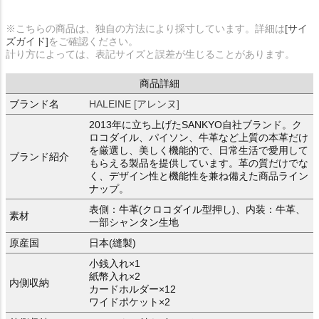
※こちらの商品は、独自の方法により採寸しています。詳細は
[サイ
ズガイド]
をご確認ください。
計り方によっては、表記サイズと誤差が生じることがあります。
商品詳細
ブランド名
HALEINE [アレンヌ]
2013年に立ち上げたSANKYO自社ブランド。ク
ロコダイル、パイソン、牛革など上質の本革だけ
を厳選し、美しく機能的で、日常生活で愛用して
ブランド紹介
もらえる製品を提供しています。革の質だけでな
く、デザイン性と機能性を兼ね備えた商品ライン
ナップ。
表側：牛革(クロコダイル型押し)、内装：牛革、
素材
一部シャンタン生地
原産国
日本(縫製)
小銭入れ×1
紙幣入れ×2
内側収納
カードホルダー×12
ワイドポケット×2