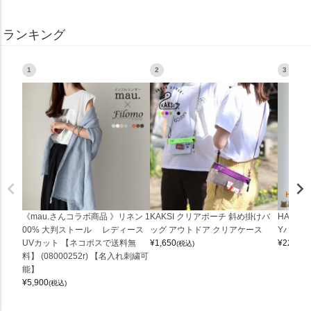
ランキング
1
2
3
《mau.さんコラボ商品 》リネン 1
KAKSI クリアポーチ 斜め掛けバ
HALEI
00% 大判ストール レディース
ッグ アウトドア クリアケース
Yバッグ 
UVカット 【ネコポスで送料無
¥
1,650
¥
22,000
(税込)
料】 (08000252r) 【名入れ刺繍可
能】
¥
5,900
(税込)