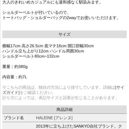
大人のきれいめカジュアルにも違和感なく馴染みます。
ショルダーベルトが付いているので、
トートバッグ・ショルダーバッグの2wayでお使いいただけます。
サイズ
横幅17cm 高さ26.5cm 底マチ16cm 開口部幅30cm
ハンドル立ち上がり12cm ハンドル周囲30cm
ショルダーベルト80cm~132cm
重量：約380g
内容量：約7L
※こちらの商品は、独自の方法により採寸しています。詳細は
[サイ
ズガイド]
をご確認ください。
計り方によっては、表記サイズと誤差が生じることがあります。
商品詳細
ブランド名
HALEINE [アレンヌ]
2013年に立ち上げたSANKYO自社ブランド。ク