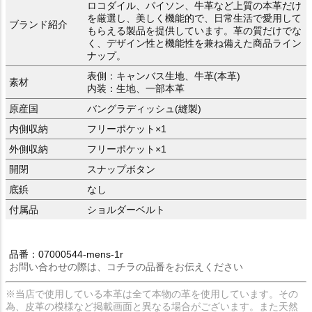
ロコダイル、パイソン、牛革など上質の本革だけ
を厳選し、美しく機能的で、日常生活で愛用して
ブランド紹介
もらえる製品を提供しています。革の質だけでな
く、デザイン性と機能性を兼ね備えた商品ライン
ナップ。
表側：キャンバス生地、牛革(本革)
素材
内装：生地、一部本革
原産国
バングラディッシュ(縫製)
内側収納
フリーポケット×1
外側収納
フリーポケット×1
開閉
スナップボタン
底鋲
なし
付属品
ショルダーベルト
品番：07000544-mens-1r
お問い合わせの際は、コチラの品番をお伝えください
※当店で使用している本革は全て本物の革を使用しています。その
為、皮革の模様など掲載画面と異なる場合がございます。また天然