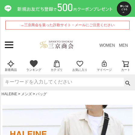
ペー
ジト
ップ
へ
→三京商会を装った詐欺サイト・メールにご注意ください
WOMEN
MEN
新着商品
ランキング
カテゴリ
お気に入り
マイページ
カート
HALEINE
メンズ
バッグ