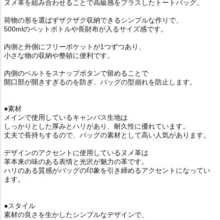
ヌメ革を組み合わせることで高級感をプラスしたトートバッグ。
荷物の形を選ばずザクザク収納できるシンプルな作りで、
500mlのペットボトルや長財布が入るサイズ感です。
内側と外側にフリーポケットが1つずつあり、
小さな物の収納や整頓に便利です。
内側のベルトをスナップボタンで留めることで
開口部が開きすぎるのを防ぎ、バッグの型崩れを防止します。
●素材
メインで使用しているキャンバス生地は
しっかりとした厚みとハリがあり、耐久性に優れています。
丈夫で長持ちするので、バッグの素材として高い人気があります。
デザインのアクセントに使用しているヌメ革は
革本来の味のある表情と光沢が魅力の革です。
ハリのある質感がバッグの印象を引き締めるアクセントになってい
ます。
●スタイル
素材の良さを生かしたシンプルなデザインで、