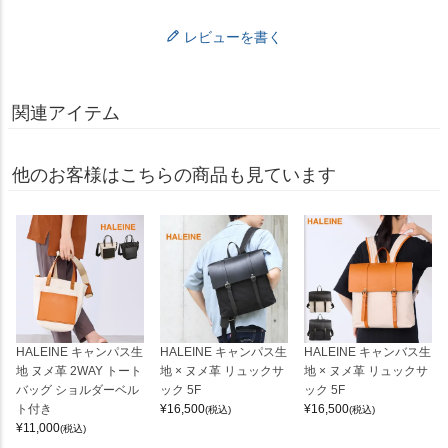
レビューを書く
関連アイテム
他のお客様はこちらの商品も見ています
HALEINE キャンパス生
HALEINE キャンパス生
HALEINE キャンバス生
地 ヌメ革 2WAY トート
地 × ヌメ革 リュックサ
地 × ヌメ革 リュックサ
バッグ ショルダーベル
ック 5F
ック 5F
ト付き
¥
16,500
¥
16,500
(税込)
(税込)
¥
11,000
(税込)