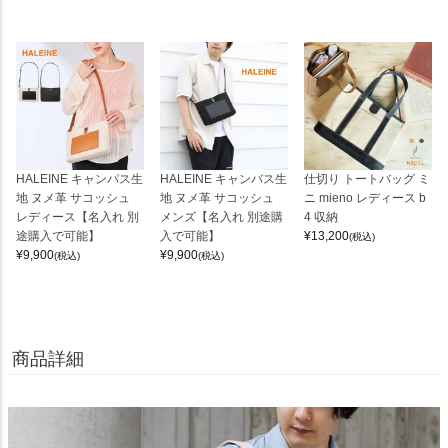
HALEINE キャンパス生
HALEINE キャンバス生
仕切り トートバッグ ミ
地 ヌメ革 サコッシュ
地 ヌメ革 サコッシュ
ニ mieno レディース b
レディース【名入れ 別
メンズ【名入れ 別途購
4 収納
途購入で可能】
入で可能】
¥
13,200
(税込)
¥
9,900
¥
9,900
(税込)
(税込)
商品詳細