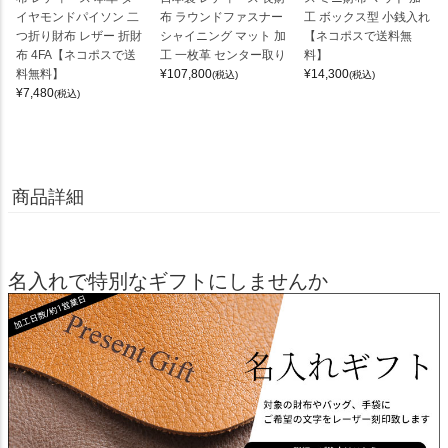
イヤモンドパイソン 二
布 ラウンドファスナー
工 ボックス型 小銭入れ
つ折り財布 レザー 折財
シャイニング マット 加
【ネコポスで送料無
布 4FA【ネコポスで送
工 一枚革 センター取り
料】
料無料】
¥
107,800
¥
14,300
(税込)
(税込)
¥
7,480
(税込)
商品詳細
名入れで特別なギフトにしませんか