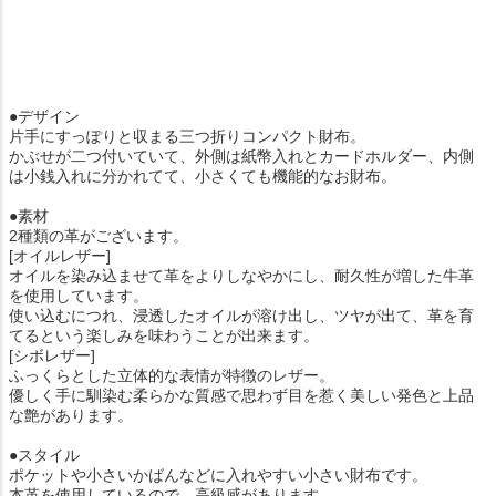
●デザイン
片手にすっぽりと収まる三つ折りコンパクト財布。
かぶせが二つ付いていて、外側は紙幣入れとカードホルダー、内側
は小銭入れに分かれてて、小さくても機能的なお財布。
●素材
2種類の革がございます。
[オイルレザー]
オイルを染み込ませて革をよりしなやかにし、耐久性が増した牛革
を使用しています。
使い込むにつれ、浸透したオイルが溶け出し、ツヤが出て、革を育
てるという楽しみを味わうことが出来ます。
[シボレザー]
ふっくらとした立体的な表情が特徴のレザー。
優しく手に馴染む柔らかな質感で思わず目を惹く美しい発色と上品
な艶があります。
●スタイル
ポケットや小さいかばんなどに入れやすい小さい財布です。
本革を使用しているので、高級感があります。