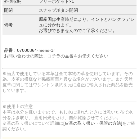
外側収納
フリーポケット×1
開閉
スナップボタン開閉
原産国は生産時期により、インドとバングラデシ
備考
ュに分かれます。
お選びできませんのでご了承ください。
品番：07000364-mens-1r
お問い合わせの際は、コチラの品番をお伝えください
※当店で使用している本革は全て本物の革を使用しています。その
為、皮革の模様など掲載画面と異なる場合がございます。また天然
皮革に関してはワシントン条約を元に適正に輸入された商品を販売
しています。
※使用上の注意
本革は水分を嫌いますので、もし水に濡れたときには乾いた布で水
分をふき取り、 直射日光をさけ、自然乾燥させてください。
※革の取り扱いについて詳細は
[皮革の取り扱い・保管の方法]
をご確
認ください。