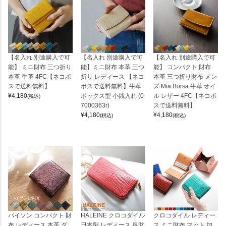
【名入れ 別途購入で可
【名入れ 別途購入で可
【名入れ 別途購入で可
能】 ミニ財布 三つ折り
能】ミニ財布 本革 三つ
能】 コンパクト 財布
本革 牛革 4FC【ネコポ
折り レディース 【ネコ
本革 三つ折り財布 メン
スで送料無料】
ポスで送料無料】牛革
ズ Mia Borsa 牛革 オイ
¥
4,180
ボックス型 小銭入れ (0
ル レザー 4FC【ネコポ
(税込)
7000363r)
スで送料無料】
¥
4,180
¥
4,180
(税込)
(税込)
パイソン コンパクト 財
HALEINE クロコダイル
クロコダイル レディー
布 レディース 本革 ダ
日本製 レディース 長財
ス ミニ財布 マット 加