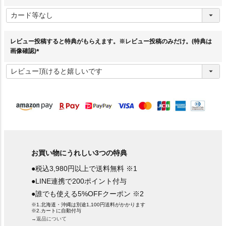
(
必
須
)
レビュー投稿すると特典がもらえます。※レビュー投稿のみだけ。(特典は
画像確認)
(
必
須
)
お買い物にうれしい3つの特典
●税込3,980円以上で送料無料 ※1
●LINE連携で200ポイント付与
●誰でも使える5%OFFクーポン ※2
※1.北海道・沖縄は別途1,100円送料がかかります
※2.カートに自動付与
→返品について