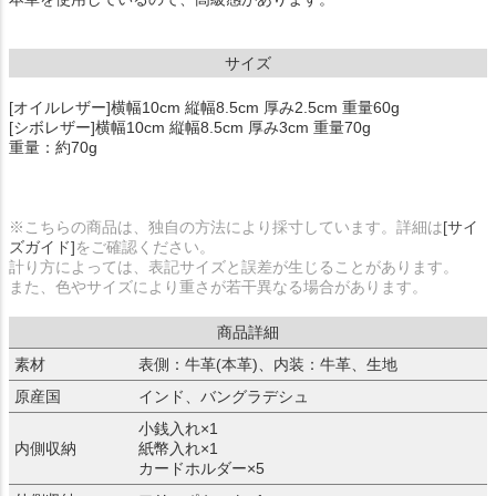
サイズ
[オイルレザー]横幅10cm 縦幅8.5cm 厚み2.5cm 重量60g
[シボレザー]横幅10cm 縦幅8.5cm 厚み3cm 重量70g
重量：約70g
※こちらの商品は、独自の方法により採寸しています。詳細は
[サイ
ズガイド]
をご確認ください。
計り方によっては、表記サイズと誤差が生じることがあります。
また、色やサイズにより重さが若干異なる場合があります。
商品詳細
素材
表側：牛革(本革)、内装：牛革、生地
原産国
インド、バングラデシュ
小銭入れ×1
内側収納
紙幣入れ×1
カードホルダー×5