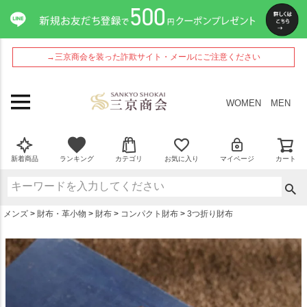
ペー
ジト
ップ
へ
→三京商会を装った詐欺サイト・メールにご注意ください
WOMEN
MEN
新着商品
ランキング
カテゴリ
お気に入り
マイページ
カート
メンズ
財布・革小物
財布
コンパクト財布
3つ折り財布