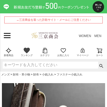
ペー
ジト
ップ
へ
→三京商会を装った詐欺サイト・メールにご注意ください
WOMEN
MEN
新着商品
ランキング
カテゴリ
お気に入り
マイページ
カート
メンズ
財布・革小物
財布
小銭入れ
ファスナー小銭入れ