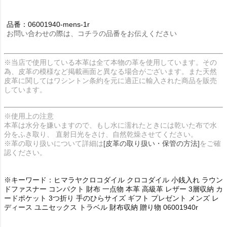
品番：06001940-mens-1r
お問い合わせの際は、コチラの品番をお伝えください
※当店で使用している本革は全て本物の革を使用しています。その
為、皮革の模様など掲載画面と異なる場合がございます。また天然
皮革に関してはワシントン条約を元に適正に輸入された商品を販売
しています。
※使用上の注意
本革は水分を嫌いますので、もし水に濡れたときには乾いた布で水
分をふき取り、 直射日光をさけ、自然乾燥させてください。
※革の取り扱いについて詳細は
[皮革の取り扱い・保管の方法]
をご確
認ください。
※キーワード：ヒマラヤクロコダイル クロコダイル 小銭入れ ラウン
ドファスナー コンパクト 財布 一点物 本革 高級革 レザー 3層収納 カ
ードポケット 3つ折り 手のひらサイズ ギフト プレゼント メンズ レ
ディース ユニセックス トラベル 財布収納 贈り物 06001940r