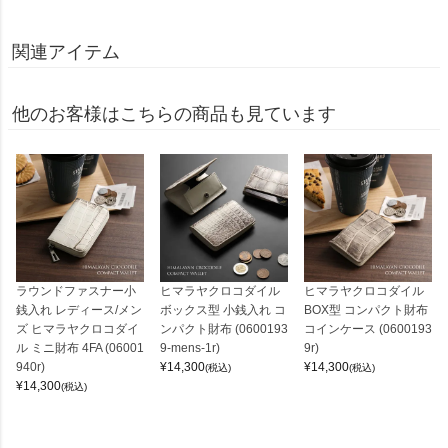
関連アイテム
他のお客様はこちらの商品も見ています
ラウンドファスナー小
ヒマラヤクロコダイル
ヒマラヤクロコダイル
銭入れ レディース/メン
ボックス型 小銭入れ コ
BOX型 コンパクト財布
ズ ヒマラヤクロコダイ
ンパクト財布 (0600193
コインケース (0600193
ル ミニ財布 4FA (06001
9-mens-1r)
9r)
940r)
¥
14,300
¥
14,300
(税込)
(税込)
¥
14,300
(税込)