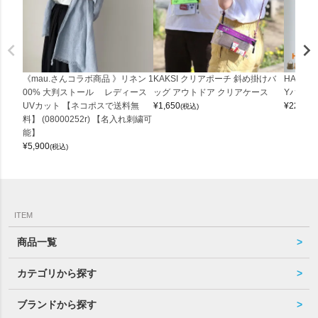
《mau.さんコラボ商品 》リネン 1
KAKSI クリアポーチ 斜め掛けバ
HALEI
00% 大判ストール レディース
ッグ アウトドア クリアケース
Yバッグ 
UVカット 【ネコポスで送料無
¥
1,650
¥
22,000
(税込)
料】 (08000252r) 【名入れ刺繍可
能】
¥
5,900
(税込)
ITEM
商品一覧
カテゴリから探す
ブランドから探す