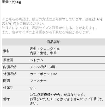
重量：約50g
※こちらの商品は、独自の方法により採寸しています。詳細は
[サイ
ズガイド]
をご確認ください。
計り方によっては、表記サイズと誤差が生じることがあります。
また、色やサイズにより重さが若干異なる場合があります。
商品詳細
表側：クロコダイル
素材
内装：生地、牛革
原産国
ベトナム
内側収納
メイン収納（3層）
外側収納
カードポケット×2
開閉
ファスナー
付属品
なし
1点1点腑模様や色合いが異なります。
備考
お選びいただくことはできませんのでご了承くだ
さい。