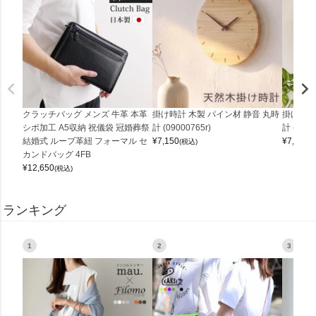
クラッチバッグ メンズ 牛革 本革
掛け時計 木製 パイン材 静音 丸時
掛け時計
シボ加工 A5収納 祝儀袋 冠婚葬祭
計 (09000765r)
計 (0900
結婚式 ループ革紐 フォーマル セ
¥
7,150
¥
7,150
(税込)
(
カンドバッグ 4FB
¥
12,650
(税込)
ランキング
1
2
3