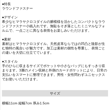
●特長
ラウンドファスナー
●デザイン
希少なヒマラヤクロコダイルの腑模様を活かしたコンパクトなラウ
ンドファスナー小銭入れです。無駄をそぎ落としたミニマルなフォ
ルムで、一点ごとに異なる表情をお楽しみいただけます。
●素材
素材はヒマラヤクロコダイル。天然皮革ならではの凹凸と陰影が生
む独特の風合いが魅力です。加工は素材の個性を尊重し、表情ごと
の違いを大切に仕立てています。
●スタイル
手のひらに収まるサイズでポケットや小さなバッグにもすっきり収
まります。3層のメイン収納と外側のカードポケットにより、日常の
支払いをスマートに整理できます。男性・女性問わずユニセックス
でお使いいただけます。
サイズ
横幅11cm 縦幅7cm 厚み1.5cm