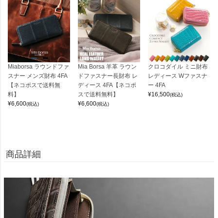
Miaborsa ラウンドファ
Mia Borsa 羊革 ラウン
クロコダイル ミニ財布
スナー メンズ財布 4FA
ドファスナー長財布 レ
レディース Wファスナ
【ネコポスで送料無
ディース 4FA【ネコポ
ー 4FA
料】
スで送料無料】
¥
16,500
(税込)
¥
6,600
¥
6,600
(税込)
(税込)
商品詳細