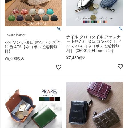
exotic leather
ナイル クロコダイル ファスナ
ー小銭入れ 薄型 コンパクト メ
パイソン がま口 財布 メンズ 全
ンズ 4FA ［ネコポスで送料無
11色 4FA【ネコポスで送料無
料］ (06001994-mens-1r)
料】
¥
7,480
税込
¥
5,093
税込