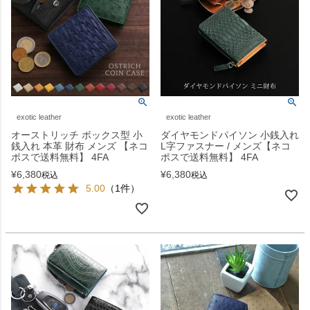
exotic leather
exotic leather
オーストリッチ ボックス型 小
ダイヤモンドパイソン 小銭入れ
銭入れ 本革 財布 メンズ 【ネコ
L字ファスナー / メンズ【ネコ
ポスで送料無料】 4FA
ポスで送料無料】 4FA
¥
6,380
¥
6,380
税込
税込
5.00
（1件）