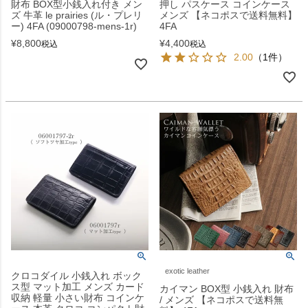
財布 BOX型小銭入れ付き メン
押し パスケース コインケース
ズ 牛革 le prairies (ル・プレリ
メンズ 【ネコポスで送料無料】
ー) 4FA (09000798-mens-1r)
4FA
¥
8,800
¥
4,400
税込
税込
2.00
（1件）
exotic leather
クロコダイル 小銭入れ ボック
ス型 マット加工 メンズ カード
カイマン BOX型 小銭入れ 財布
収納 軽量 小さい財布 コインケ
/ メンズ 【ネコポスで送料無