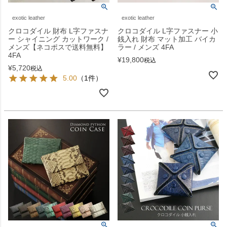
exotic leather
exotic leather
クロコダイル 財布 L字ファスナ
クロコダイル L字ファスナー 小
ー シャイニング カットワーク /
銭入れ 財布 マット加工 バイカ
メンズ【ネコポスで送料無料】
ラー / メンズ 4FA
4FA
¥
19,800
税込
¥
5,720
税込
5.00
（1件）