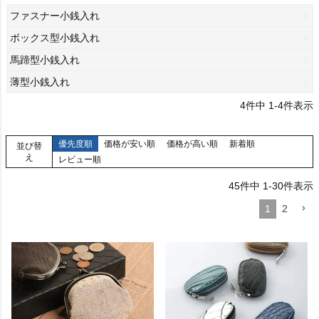
ファスナー小銭入れ
ボックス型小銭入れ
馬蹄型小銭入れ
薄型小銭入れ
4
件中
1
-
4
件表示
優先度順
価格が安い順
価格が高い順
新着順
並び替
え
レビュー順
45
件中
1
-
30
件表示
1
2