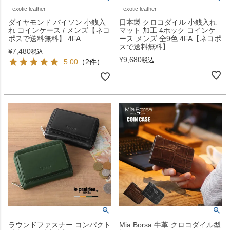
exotic leather
exotic leather
ダイヤモンド パイソン 小銭入
日本製 クロコダイル 小銭入れ
れ コインケース / メンズ【ネコ
マット 加工 4ホック コインケ
ポスで送料無料】 4FA
ース メンズ 全9色 4FA【ネコポ
スで送料無料】
¥
7,480
税込
¥
9,680
税込
5.00
（2件）
ラウンドファスナー コンパクト
Mia Borsa 牛革 クロコダイル型