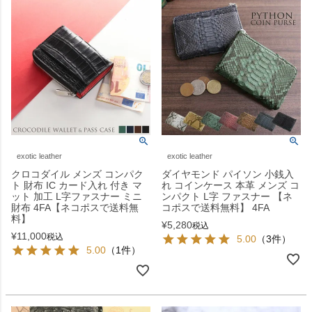
exotic leather
exotic leather
クロコダイル メンズ コンパク
ダイヤモンド パイソン 小銭入
ト 財布 IC カード入れ 付き マ
れ コインケース 本革 メンズ コ
ット 加工 L字ファスナー ミニ
ンパクト L字 ファスナー 【ネ
財布 4FA【ネコポスで送料無
コポスで送料無料】 4FA
料】
¥
5,280
税込
¥
11,000
税込
5.00
（3件）
5.00
（1件）