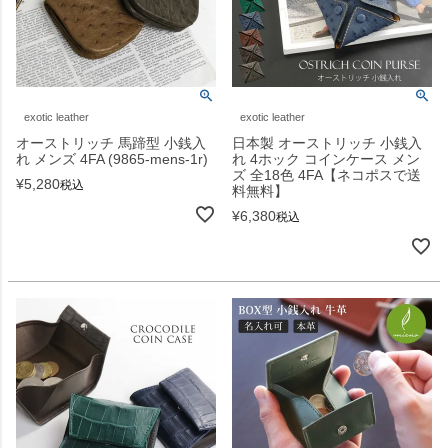
exotic leather
exotic leather
オーストリッチ 馬蹄型 小銭入
日本製 オーストリッチ 小銭入
れ メンズ 4FA (9865-mens-1r)
れ 4ホック コインケース メン
ズ 全18色 4FA【ネコポスで送
¥
5,280
税込
料無料】
¥
6,380
税込