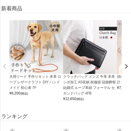
新着商品
犬用リード 手作りキット 本革 ロ
クラッチバッグ メンズ 牛革 本革
掛け時計
ープ レザークラフト DIY ハンド
シボ加工 A5収納 祝儀袋 冠婚葬祭
計 (0900
メイド 初心者 7F
結婚式 ループ革紐 フォーマル セ
¥
7,150
(
¥
6,200
カンドバッグ 4FB
(税込)
¥
12,650
(税込)
ランキング