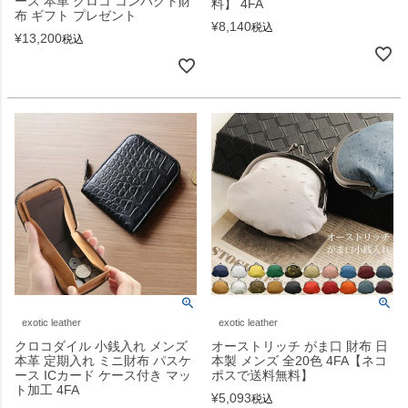
ース 本革 クロコ コンパクト財
料】 4FA
布 ギフト プレゼント
¥
8,140
税込
¥
13,200
税込
exotic leather
exotic leather
クロコダイル 小銭入れ メンズ
オーストリッチ がま口 財布 日
本革 定期入れ ミニ財布 パスケ
本製 メンズ 全20色 4FA【ネコ
ース ICカード ケース付き マッ
ポスで送料無料】
ト加工 4FA
¥
5,093
税込