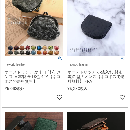
exotic leather
exotic leather
オーストリッチ がま口 財布 メ
オーストリッチ 小銭入れ 財布
ンズ 日本製 全18色 4FA【ネコ
馬蹄 型 / メンズ【ネコポスで送
ポスで送料無料】
料無料】 4FA
¥
5,093
¥
5,280
税込
税込