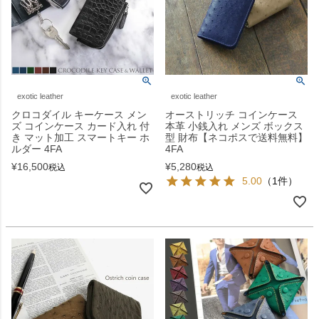
exotic leather
exotic leather
クロコダイル キーケース メン
オーストリッチ コインケース
ズ コインケース カード入れ 付
本革 小銭入れ メンズ ボックス
き マット加工 スマートキー ホ
型 財布【ネコポスで送料無料】
ルダー 4FA
4FA
¥
16,500
¥
5,280
税込
税込
5.00
（1件）