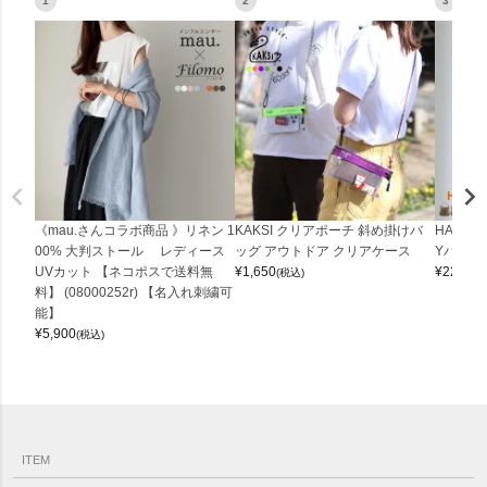
1
2
3
《mau.さんコラボ商品 》リネン 1
KAKSI クリアポーチ 斜め掛けバ
HALEI
00% 大判ストール レディース
ッグ アウトドア クリアケース
Yバッグ 
UVカット 【ネコポスで送料無
¥
1,650
¥
22,000
(税込)
料】 (08000252r) 【名入れ刺繍可
能】
¥
5,900
(税込)
ITEM