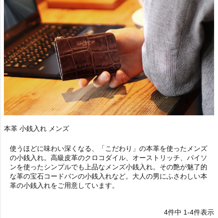
本革 小銭入れ メンズ
使うほどに味わい深くなる、「こだわり」の本革を使ったメンズ
の小銭入れ。高級皮革のクロコダイル、オーストリッチ、パイソ
ンを使ったシンプルでも上品なメンズ小銭入れ。その艶が魅了的
な革の宝石コードバンの小銭入れなど。大人の男にふさわしい本
革の小銭入れをご用意しています。
4
件中
1
-
4
件表示