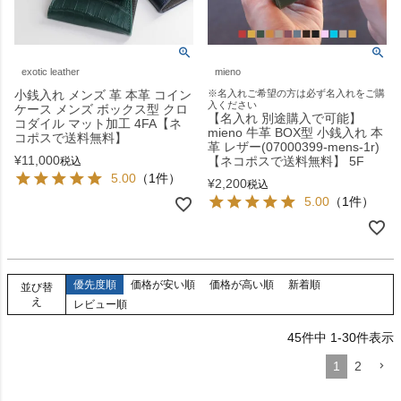
exotic leather
mieno
小銭入れ メンズ 革 本革 コイン
※名入れご希望の方は必ず名入れをご購
入ください
ケース メンズ ボックス型 クロ
【名入れ 別途購入で可能】
コダイル マット加工 4FA【ネ
mieno 牛革 BOX型 小銭入れ 本
コポスで送料無料】
革 レザー(07000399-mens-1r)
¥
11,000
【ネコポスで送料無料】 5F
税込
5.00
（1件）
¥
2,200
税込
5.00
（1件）
優先度順
価格が安い順
価格が高い順
新着順
並び替
え
レビュー順
45
件中
1
-
30
件表示
1
2