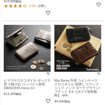
¥
19,800
税込
4.00
（1件）
ヒマラヤクロコダイル ボックス
Mia Borsa 牛革 コインケース
型 小銭入れ コンパクト財布
クロコダイル 型押し ラウンド
(06001939-mens-1r)
ジップ メンズ ダークブラウン/
ブラック【ネコポスで送料無
¥
14,300
税込
料】 4FA
¥
4,400
税込