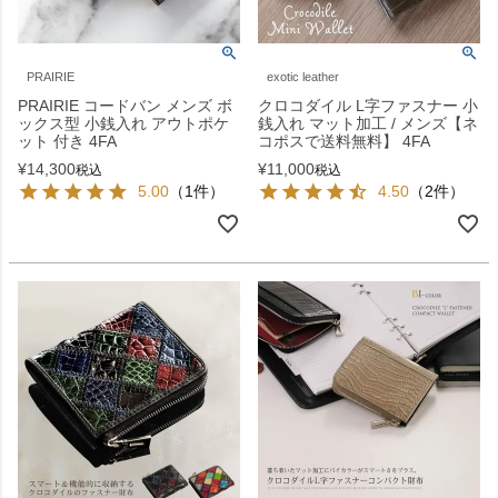
PRAIRIE
exotic leather
PRAIRIE コードバン メンズ ボ
クロコダイル L字ファスナー 小
ックス型 小銭入れ アウトポケ
銭入れ マット加工 / メンズ【ネ
ット 付き 4FA
コポスで送料無料】 4FA
¥
14,300
¥
11,000
税込
税込
5.00
（1件）
4.50
（2件）