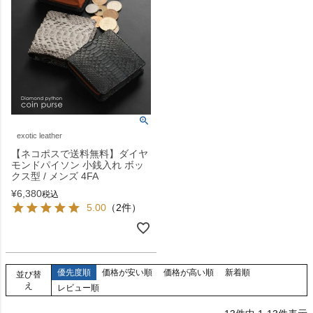
exotic leather
【ネコポスで送料無料】ダイヤ
モンドパイソン 小銭入れ ボッ
クス型 / メンズ 4FA
¥
6,380
税込
5.00
（2件）
優先度順
価格が安い順
価格が高い順
新着順
並び替
え
レビュー順