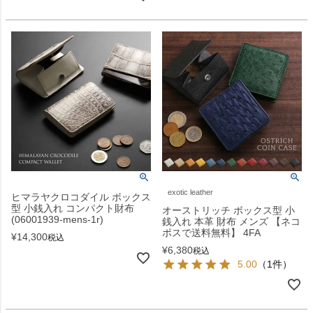
exotic leather
ヒマラヤクロコダイル ボックス
型 小銭入れ コンパクト財布
オーストリッチ ボックス型 小
(06001939-mens-1r)
銭入れ 本革 財布 メンズ 【ネコ
ポスで送料無料】 4FA
¥
14,300
税込
¥
6,380
税込
5.00
（1件）