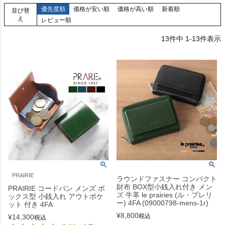
優先度順
価格が安い順
価格が高い順
新着順
並び替
え
レビュー順
13
件中
1
-
13
件表示
PRAIRIE
ラウンドファスナー コンパクト
財布 BOX型小銭入れ付き メン
PRAIRIE コードバン メンズ ボ
ズ 牛革 le prairies (ル・プレリ
ックス型 小銭入れ アウトポケ
ー) 4FA (09000798-mens-1r)
ット 付き 4FA
¥
8,800
税込
¥
14,300
税込