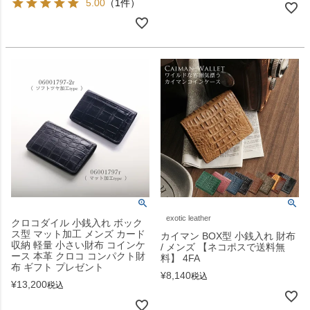
5.00
（1件）
exotic leather
クロコダイル 小銭入れ ボック
ス型 マット加工 メンズ カード
カイマン BOX型 小銭入れ 財布
収納 軽量 小さい財布 コインケ
/ メンズ 【ネコポスで送料無
ース 本革 クロコ コンパクト財
料】 4FA
布 ギフト プレゼント
¥
8,140
税込
¥
13,200
税込