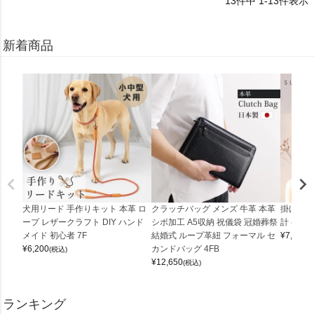
13
件中
1
-
13
件表示
新着商品
犬用リード 手作りキット 本革 ロ
クラッチバッグ メンズ 牛革 本革
掛け時計
ープ レザークラフト DIY ハンド
シボ加工 A5収納 祝儀袋 冠婚葬祭
計 (0900
メイド 初心者 7F
結婚式 ループ革紐 フォーマル セ
¥
7,150
(
¥
6,200
カンドバッグ 4FB
(税込)
¥
12,650
(税込)
ランキング