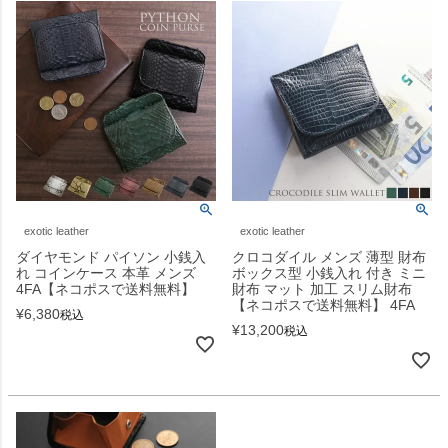
exotic leather
exotic leather
ダイヤモンド パイソン 小銭入
クロコダイル メンズ 薄型 財布
れ コインケース 本革 メンズ
ボックス型 小銭入れ 付き ミニ
4FA【ネコポスで送料無料】
財布 マット 加工 スリム財布
【ネコポスで送料無料】 4FA
¥
6,380
税込
¥
13,200
税込