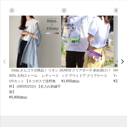
1
2
3
《mau.さんコラボ商品 》リネン 1
KAKSI クリアポーチ 斜め掛けバ
HALEI
00% 大判ストール レディース
ッグ アウトドア クリアケース
Yバッグ 
UVカット 【ネコポスで送料無
¥
1,650
¥
22,000
(税込)
料】 (08000252r) 【名入れ刺繍可
能】
¥
5,900
(税込)