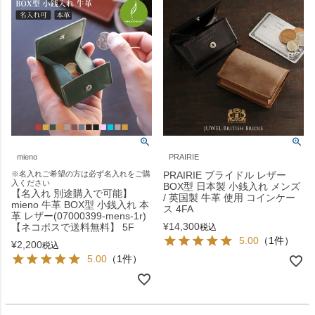
mieno
PRAIRIE
※名入れご希望の方は必ず名入れをご購
PRAIRIE ブライドル レザー
入ください
BOX型 日本製 小銭入れ メンズ
【名入れ 別途購入で可能】
/ 英国製 牛革 使用 コインケー
mieno 牛革 BOX型 小銭入れ 本
ス 4FA
革 レザー(07000399-mens-1r)
¥
14,300
【ネコポスで送料無料】 5F
税込
5.00
（1件）
¥
2,200
税込
5.00
（1件）