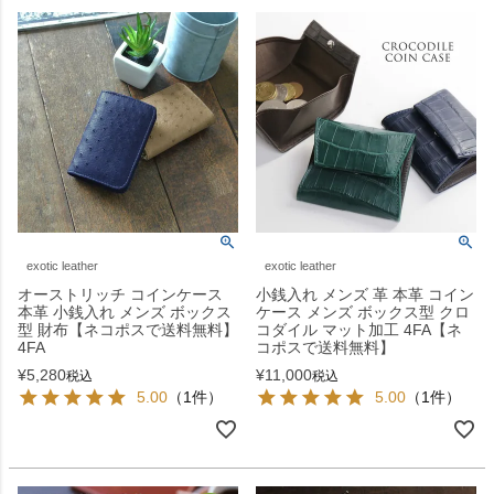
exotic leather
exotic leather
オーストリッチ コインケース
小銭入れ メンズ 革 本革 コイン
本革 小銭入れ メンズ ボックス
ケース メンズ ボックス型 クロ
型 財布【ネコポスで送料無料】
コダイル マット加工 4FA【ネ
4FA
コポスで送料無料】
¥
5,280
¥
11,000
税込
税込
5.00
（1件）
5.00
（1件）