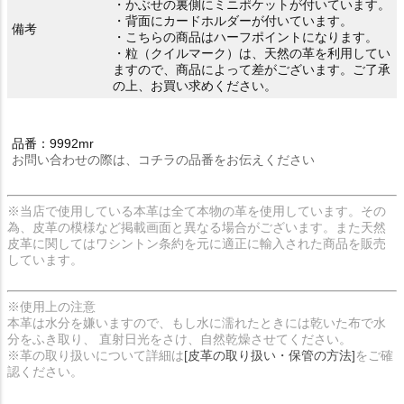
・かぶせの裏側にミニポケットが付いています。
・背面にカードホルダーが付いています。
備考
・こちらの商品はハーフポイントになります。
・粒（クイルマーク）は、天然の革を利用してい
ますので、商品によって差がございます。ご了承
の上、お買い求めください。
品番：9992mr
お問い合わせの際は、コチラの品番をお伝えください
※当店で使用している本革は全て本物の革を使用しています。その
為、皮革の模様など掲載画面と異なる場合がございます。また天然
皮革に関してはワシントン条約を元に適正に輸入された商品を販売
しています。
※使用上の注意
本革は水分を嫌いますので、もし水に濡れたときには乾いた布で水
分をふき取り、 直射日光をさけ、自然乾燥させてください。
※革の取り扱いについて詳細は
[皮革の取り扱い・保管の方法]
をご確
認ください。