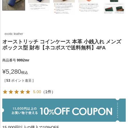
exotic leather
オーストリッチ コインケース 本革 小銭入れ メンズ
ボックス型 財布【ネコポスで送料無料】4FA
商品番号
9992mr
¥
5,280
税込
[
53
ポイント進呈 ]
5.00
（1件）
15,000円以上の購入で10%OFF