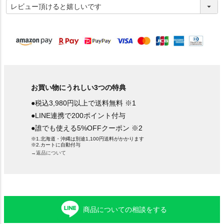
必
須
)
お買い物にうれしい3つの特典
●税込3,980円以上で送料無料 ※1
●LINE連携で200ポイント付与
●誰でも使える5%OFFクーポン ※2
※1.北海道・沖縄は別途1,100円送料がかかります
※2.カートに自動付与
→返品について
商品についての相談をする