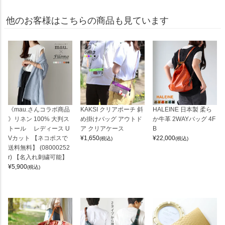
他のお客様はこちらの商品も見ています
《mau.さんコラボ商品
KAKSI クリアポーチ 斜
HALEINE 日本製 柔ら
》リネン 100% 大判ス
め掛けバッグ アウトド
か牛革 2WAYバッグ 4F
トール レディース U
ア クリアケース
B
Vカット 【ネコポスで
¥
1,650
¥
22,000
(税込)
(税込)
送料無料】 (08000252
r) 【名入れ刺繍可能】
¥
5,900
(税込)