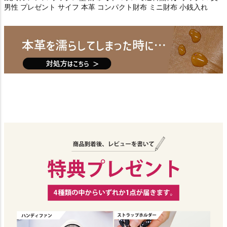
男性 プレゼント サイフ 本革 コンパクト財布 ミニ財布 小銭入れ