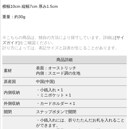
横幅10cm 縦幅7cm 厚み1.5cm
重量：約30g
※こちらの商品は、独自の方法により採寸しています。詳細は
[サイ
ズガイド]
をご確認ください。
計り方によっては、表記サイズと誤差が生じることがあります。
商品詳細
表面：オーストリッチ
素材
内側：スエード調の生地
原産国
中国(中国)
・小銭入れ × 1
内側収納
・ミニポケット × 1
外側収納
・カードホルダー × 1
開閉
スナップボタンで開閉
・小銭入れには、折りたたんだお札を入れること
ができます。