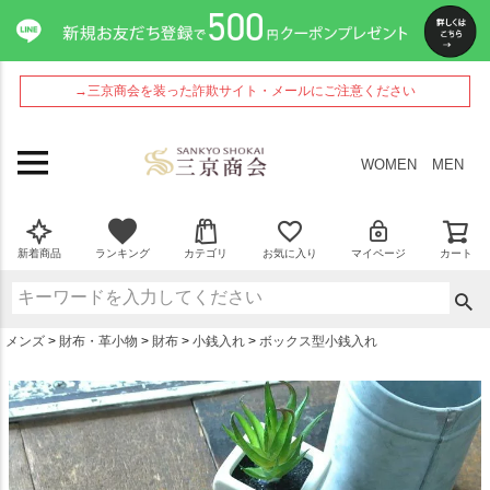
ペー
ジト
ップ
へ
→三京商会を装った詐欺サイト・メールにご注意ください
WOMEN
MEN
新着商品
ランキング
カテゴリ
お気に入り
マイページ
カート
メンズ
財布・革小物
財布
小銭入れ
ボックス型小銭入れ