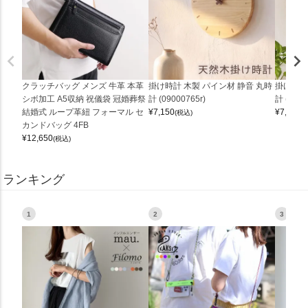
クラッチバッグ メンズ 牛革 本革
掛け時計 木製 パイン材 静音 丸時
掛け時計
シボ加工 A5収納 祝儀袋 冠婚葬祭
計 (09000765r)
計 (0900
結婚式 ループ革紐 フォーマル セ
¥
7,150
¥
7,150
(税込)
(
カンドバッグ 4FB
¥
12,650
(税込)
ランキング
1
2
3