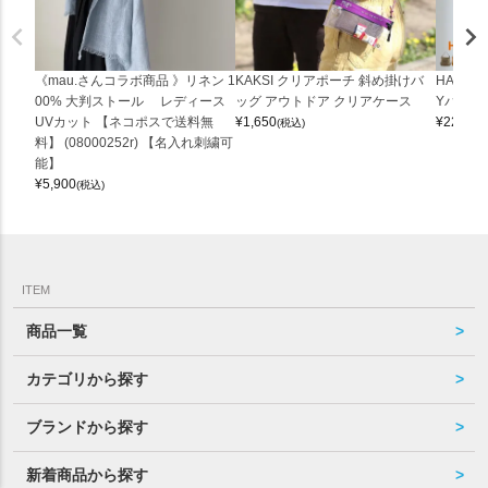
《mau.さんコラボ商品 》リネン 1
KAKSI クリアポーチ 斜め掛けバ
HALEI
00% 大判ストール レディース
ッグ アウトドア クリアケース
Yバッグ 
UVカット 【ネコポスで送料無
¥
1,650
¥
22,000
(税込)
料】 (08000252r) 【名入れ刺繍可
能】
¥
5,900
(税込)
ITEM
商品一覧
カテゴリから探す
ブランドから探す
新着商品から探す