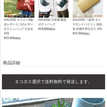
HALEINE ナイロン&栃
HALEINE 日本製 横型
HALEINE 一枚革 ダイ
木レザー たつのレザー
ボディバッグ
ヤモンドパイソン 長財
ボストンバッグ 大きめ
¥
19,800
布 内側牛革仕立て 4FA
(税込)
4FB
¥
27,500
(税込)
¥
15,400
(税込)
商品詳細
ネコポス選択で送料無料で発送します。