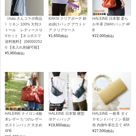
《mau.さんコラボ商品
KAKSI クリアポーチ 斜
HALEINE 日本製 柔ら
》リネン 100% 大判ス
め掛けバッグ アウトド
か牛革 2WAYバッグ 4F
トール レディース U
ア クリアケース
B
Vカット 【ネコポスで
¥
1,650
¥
22,000
(税込)
(税込)
送料無料】 (08000252
r) 【名入れ刺繍可能】
¥
5,900
(税込)
HALEINE ナイロン&栃
HALEINE 日本製 横型
HALEINE 一枚革 ダイ
木レザー たつのレザー
ボディバッグ
ヤモンドパイソン 長財
ボストンバッグ 大きめ
¥
19,800
布 内側牛革仕立て 4FA
(税込)
4FB
¥
27,500
(税込)