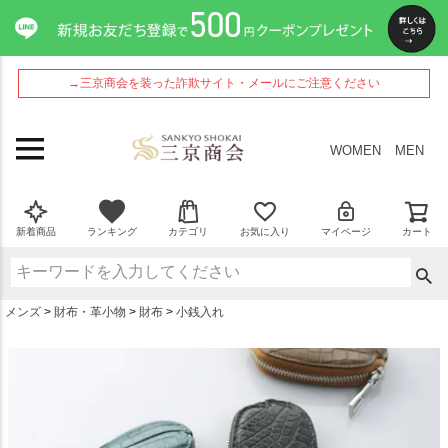
ペー
ジト
ップ
へ
→三京商会を装った詐欺サイト・メールにご注意ください
WOMEN
MEN
新着商品
ランキング
カテゴリ
お気に入り
マイページ
カート
メンズ
財布・革小物
財布
小銭入れ