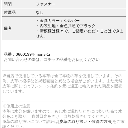
開閉
ファスナー
付属品
なし
・金具カラー：シルバー
・内装生地：全色共通でブラック
備考
・腑模様は様々で、ご指定いただくことはできま
せん。
品番：06001994-mens-1r
お問い合わせの際は、コチラの品番をお伝えください
※当店で使用している本革は全て本物の革を使用しています。その
為、皮革の模様など掲載画面と異なる場合がございます。また天然
皮革に関してはワシントン条約を元に適正に輸入された商品を販売
しています。
※使用上の注意
本革は水分を嫌いますので、もし水に濡れたときには乾いた布で水
分をふき取り、 直射日光をさけ、自然乾燥させてください。
※革の取り扱いについて詳細は
[皮革の取り扱い・保管の方法]
をご確
認ください。