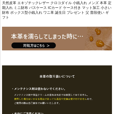
天然皮革 エキゾチックレザー クロコダイル 小銭入れ メンズ 本革 定
期入れ ミニ財布 パスケース ICカード ケース付き マット加工 小さい
財布 ボックス型小銭入れ ワニ革 誕生日 プレゼント 父 普段使い ギ
フト