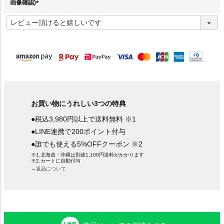
画像確認)
(
必
須
)
お買い物にうれしい3つの特典
●税込3,980円以上で送料無料 ※1
●LINE連携で200ポイント付与
●誰でも使える5%OFFクーポン ※2
※1.北海道・沖縄は別途1,100円送料がかかります
※2.カートに自動付与
→返品について