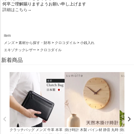
何卒ご理解賜りますようお願い申し上げます
詳細はこちら→
item
メンズ
素材から探す・財布
クロコダイル
小銭入れ
エキゾチックレザー
クロコダイル
新着商品
クラッチバッグ メンズ 牛革 本革
掛け時計 木製 パイン材 静音 丸時
掛け時計