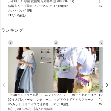
シボ加工 A5収納 祝儀袋 冠婚葬祭
計 (09000765r)
計 (0900
結婚式 ループ革紐 フォーマル セ
¥
7,150
¥
7,150
(税込)
(
カンドバッグ 4FB
¥
12,650
(税込)
ランキング
1
2
3
《mau.さんコラボ商品 》リネン 1
KAKSI クリアポーチ 斜め掛けバ
HALEI
00% 大判ストール レディース
ッグ アウトドア クリアケース
Yバッグ 
UVカット 【ネコポスで送料無
¥
1,650
¥
22,000
(税込)
料】 (08000252r) 【名入れ刺繍可