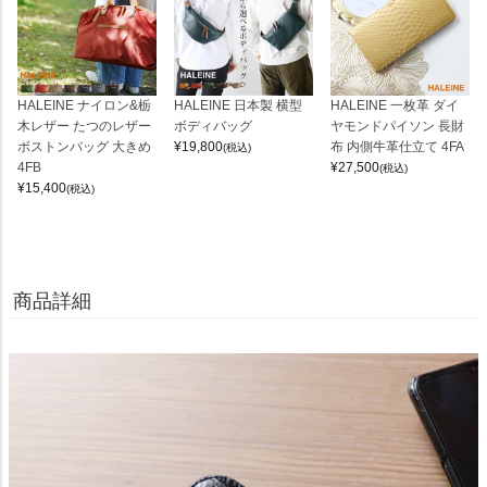
HALEINE ナイロン&栃
HALEINE 日本製 横型
HALEINE 一枚革 ダイ
木レザー たつのレザー
ボディバッグ
ヤモンドパイソン 長財
ボストンバッグ 大きめ
¥
19,800
布 内側牛革仕立て 4FA
(税込)
4FB
¥
27,500
(税込)
¥
15,400
(税込)
商品詳細