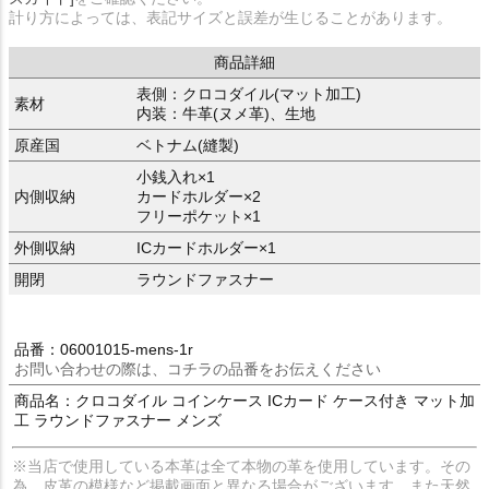
計り方によっては、表記サイズと誤差が生じることがあります。
商品詳細
表側：クロコダイル(マット加工)
素材
内装：牛革(ヌメ革)、生地
原産国
ベトナム(縫製)
小銭入れ×1
内側収納
カードホルダー×2
フリーポケット×1
外側収納
ICカードホルダー×1
開閉
ラウンドファスナー
品番：06001015-mens-1r
お問い合わせの際は、コチラの品番をお伝えください
商品名：クロコダイル コインケース ICカード ケース付き マット加
工 ラウンドファスナー メンズ
※当店で使用している本革は全て本物の革を使用しています。その
為、皮革の模様など掲載画面と異なる場合がございます。また天然