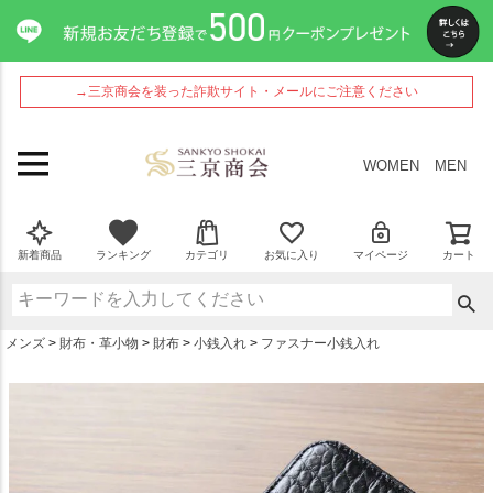
ペー
ジト
ップ
へ
→三京商会を装った詐欺サイト・メールにご注意ください
WOMEN
MEN
新着商品
ランキング
カテゴリ
お気に入り
マイページ
カート
メンズ
財布・革小物
財布
小銭入れ
ファスナー小銭入れ