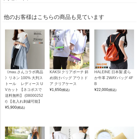
他のお客様はこちらの商品も見ています
《mau.さんコラボ商品
KAKSI クリアポーチ 斜
HALEINE 日本製 柔ら
》リネン 100% 大判ス
め掛けバッグ アウトド
か牛革 2WAYバッグ 4F
トール レディース U
ア クリアケース
B
Vカット 【ネコポスで
¥
1,650
¥
22,000
(税込)
(税込)
送料無料】 (08000252
r) 【名入れ刺繍可能】
¥
5,900
(税込)