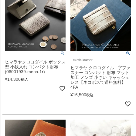
exotic leather
ヒマラヤクロコダイル ボックス
型 小銭入れ コンパクト財布
ヒマラヤ クロコダイル L字ファ
(06001939-mens-1r)
スナー コンパクト 財布 マット
加工 メンズ 小さい キャッシュ
¥
14,300
税込
レス【ネコポスで送料無料】
4FA
¥
16,500
税込