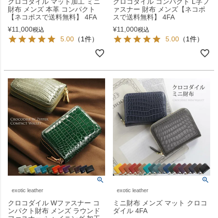
クロコダイル マット加工 ミニ
クロコダイル コンパクト L字フ
財布 メンズ 本革 コンパクト
ァスナー 財布 メンズ【ネコポ
【ネコポスで送料無料】 4FA
スで送料無料】 4FA
¥
11,000
¥
11,000
税込
税込
5.00
（1件）
5.00
（1件）
exotic leather
exotic leather
クロコダイル Wファスナー コ
ミニ財布 メンズ マット クロコ
ンパクト財布 メンズ ラウンド
ダイル 4FA