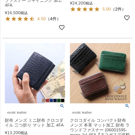
ファスナー シャイニング 加工
¥
24,200
税込
4FA
5.00
（2件）
¥
16,500
税込
4.50
（4件）
exotic leather
exotic leather
財布 メンズ ミニ財布 クロコダ
クロコダイル コンパクト財布
イル 三つ折り マット 加工 4FA
メンズ 本革 マット加工 財布 ラ
ウンドファスナー (06001595-
¥
13,200
税込
mens-1r) 4FA【ネコポスで送料