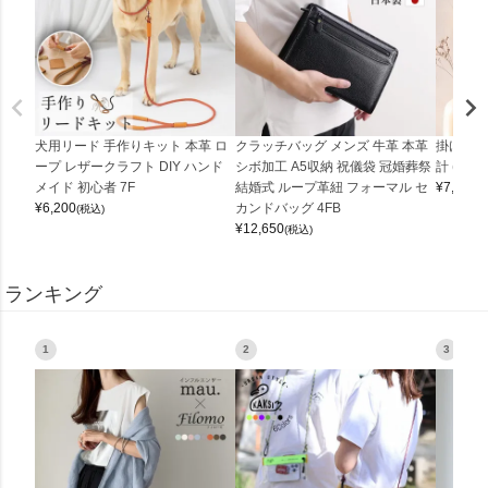
犬用リード 手作りキット 本革 ロ
クラッチバッグ メンズ 牛革 本革
掛け時計
ープ レザークラフト DIY ハンド
シボ加工 A5収納 祝儀袋 冠婚葬祭
計 (0900
メイド 初心者 7F
結婚式 ループ革紐 フォーマル セ
¥
7,150
(
¥
6,200
カンドバッグ 4FB
(税込)
¥
12,650
(税込)
ランキング
1
2
3