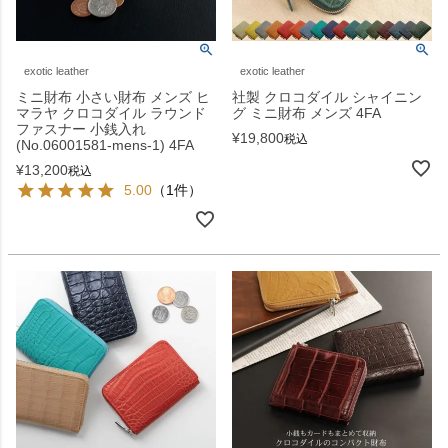
exotic leather
exotic leather
ミニ財布 小さい財布 メンズ ヒ
社製 クロコダイル シャイニン
マラヤ クロコダイル ラウンド
グ ミニ財布 メンズ 4FA
ファスナー 小銭入れ
¥
19,800
税込
(No.06001581-mens-1) 4FA
¥
13,200
税込
5.00
（1件）