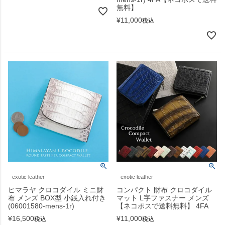
無料】
¥
11,000
税込
exotic leather
exotic leather
ヒマラヤ クロコダイル ミニ財
コンパクト 財布 クロコダイル
布 メンズ BOX型 小銭入れ付き
マット L字ファスナー メンズ
(06001580-mens-1r)
【ネコポスで送料無料】 4FA
¥
16,500
¥
11,000
税込
税込