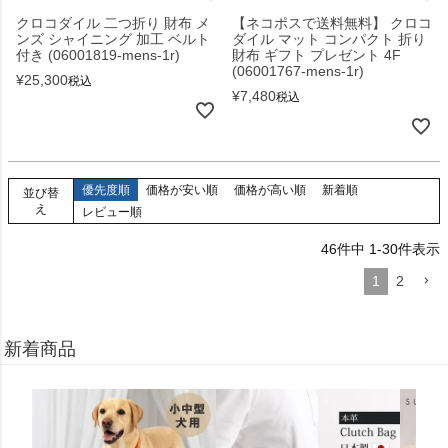
クロコダイル 二つ折り 財布 メ
【ネコポスで送料無料】 クロコ
ンズ シャイニング 加工 ベルト
ダイル マット コンパクト 折り
付き (06001819-mens-1r)
財布 ギフト プレゼント 4F
(06001767-mens-1r)
¥
25,300
税込
¥
7,480
税込
優先度順
価格が安い順
価格が高い順
新着順
並び替
え
レビュー順
46
件中
1
-
30
件表示
1
2
新着商品