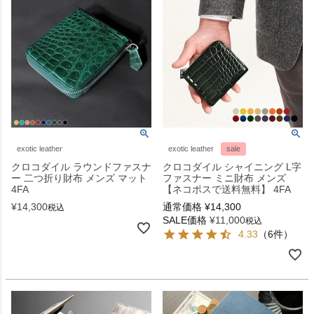
exotic leather
exotic leather
sale
クロコダイル ラウンドファスナ
クロコダイル シャイニング L字
ー 二つ折り財布 メンズ マット
ファスナー ミニ財布 メンズ
4FA
【ネコポスで送料無料】 4FA
¥
14,300
通常価格
¥
14,300
税込
SALE価格
¥
11,000
税込
4.33
（6件）