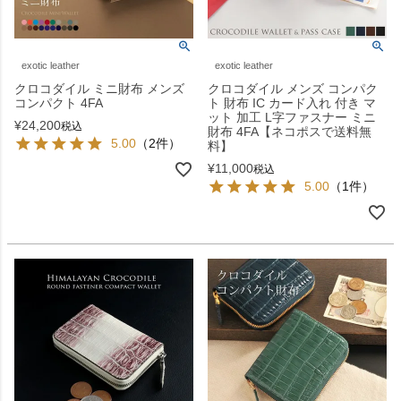
exotic leather
exotic leather
クロコダイル ミニ財布 メンズ
クロコダイル メンズ コンパク
コンパクト 4FA
ト 財布 IC カード入れ 付き マ
ット 加工 L字ファスナー ミニ
¥
24,200
税込
財布 4FA【ネコポスで送料無
5.00
（2件）
料】
¥
11,000
税込
5.00
（1件）