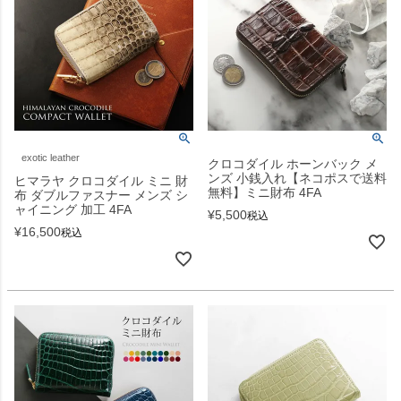
exotic leather
クロコダイル ホーンバック メ
ンズ 小銭入れ【ネコポスで送料
ヒマラヤ クロコダイル ミニ 財
無料】ミニ財布 4FA
布 ダブルファスナー メンズ シ
ャイニング 加工 4FA
¥
5,500
税込
¥
16,500
税込