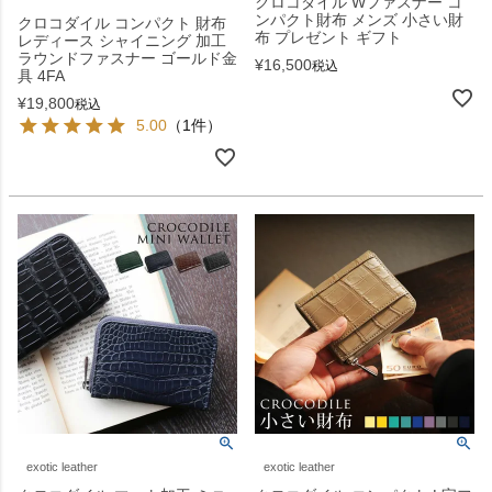
クロコダイル Wファスナー コ
ンパクト財布 メンズ 小さい財
クロコダイル コンパクト 財布
布 プレゼント ギフト
レディース シャイニング 加工
ラウンドファスナー ゴールド金
¥
16,500
税込
具 4FA
¥
19,800
税込
5.00
（1件）
exotic leather
exotic leather