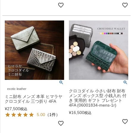
exotic leather
クロコダイル 小さい財布 財布
メンズ ボックス型 小銭入れ 付
ミニ財布 メンズ 本革 ヒマラヤ
き 実用的 ギフト プレゼント
クロコダイル 三つ折り 4FA
4FA (06001834-mens-1r)
¥
27,500
税込
¥
16,500
税込
5.00
（1件）