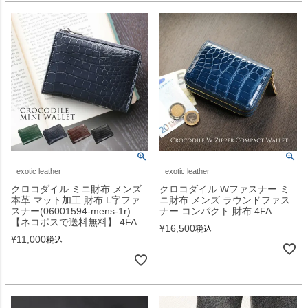
exotic leather
exotic leather
クロコダイル ミニ財布 メンズ
クロコダイル Wファスナー ミ
本革 マット加工 財布 L字ファ
ニ財布 メンズ ラウンドファス
スナー(06001594-mens-1r)
ナー コンパクト 財布 4FA
【ネコポスで送料無料】 4FA
¥
16,500
税込
¥
11,000
税込