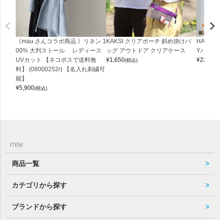
《mau.さんコラボ商品 》リネン 1
KAKSI クリアポーチ 斜め掛けバ
HALEI
00% 大判ストール レディース
ッグ アウトドア クリアケース
Yバッグ 
UVカット 【ネコポスで送料無
¥
1,650
¥
22,000
(税込)
料】 (08000252r) 【名入れ刺繍可
能】
¥
5,900
(税込)
ITEM
商品一覧
カテゴリから探す
ブランドから探す