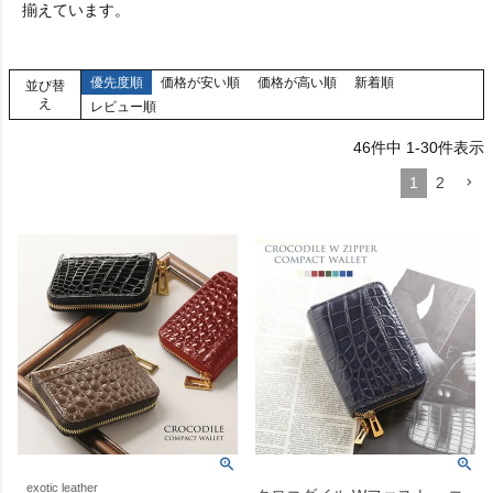
揃えています。
優先度順
価格が安い順
価格が高い順
新着順
並び替
え
レビュー順
46
件中
1
-
30
件表示
1
2
exotic leather