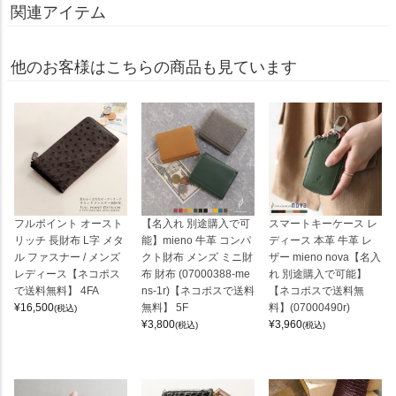
関連アイテム
他のお客様はこちらの商品も見ています
フルポイント オースト
【名入れ 別途購入で可
スマートキーケース レ
リッチ 長財布 L字 メタ
能】mieno 牛革 コンパ
ディース 本革 牛革 レ
ル ファスナー / メンズ
クト財布 メンズ ミニ財
ザー mieno nova【名入
レディース【ネコポス
布 財布 (07000388-me
れ 別途購入で可能】
で送料無料】 4FA
ns-1r)【ネコポスで送料
【ネコポスで送料無
¥
16,500
無料】 5F
料】(07000490r)
(税込)
¥
3,800
¥
3,960
(税込)
(税込)