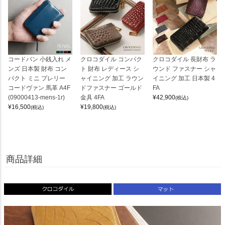
コードバン 小銭入れ メ
クロコダイル コンパク
クロコダイル 長財布 ラ
ンズ 日本製 財布 コン
ト 財布 レディース シ
ウンド ファスナー シャ
パクト ミニ プレリー
ャイニング 加工 ラウン
イニング 加工 日本製 4
コードヴァン 馬革 A4F
ドファスナー ゴールド
FA
(09000413-mens-1r)
金具 4FA
¥
42,900
(税込)
¥
16,500
¥
19,800
(税込)
(税込)
商品詳細