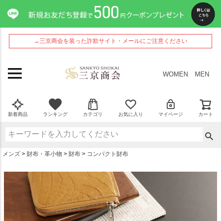
ペー
ジト
ップ
へ
→三京商会を装った詐欺サイト・メールにご注意ください
WOMEN
MEN
新着商品
ランキング
カテゴリ
お気に入り
マイページ
カート
メンズ
財布・革小物
財布
コンパクト財布