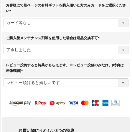
お客様にて別ページの有料ギフトを購入頂いた方のみカードをご選択くださ
い
(
必
須
)
ご購入後メンテナンス剤等を使用した場合は返品交換不可
(
必
須
)
レビュー投稿すると特典がもらえます。※レビュー投稿のみだけ。(特典は
画像確認)
(
必
須
)
お買い物にうれしい3つの特典