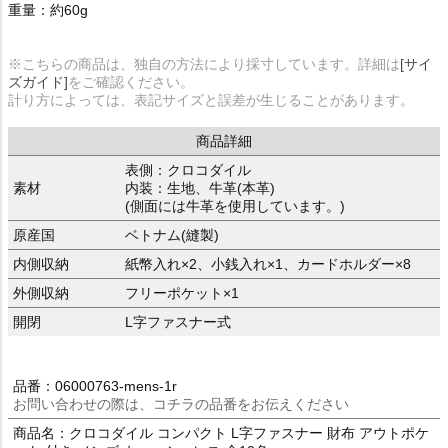
重量：約60g
※こちらの商品は、独自の方法により採寸しています。詳細は
[サイ
ズガイド]
をご確認ください。
計り方によっては、表記サイズと誤差が生じることがあります。
商品詳細
表側：クロコダイル
素材
内装：生地、牛革(本革)
(側面には牛革を使用しています。)
原産国
ベトナム(縫製)
内側収納
紙幣入れ×2、小銭入れ×1、カードホルダー×8
外側収納
フリーポケット×1
開閉
L字ファスナー式
品番：06000763-mens-1r
お問い合わせの際は、コチラの品番をお伝えください
商品名：クロコダイル コンパクト L字ファスナー 財布 アウトポケ