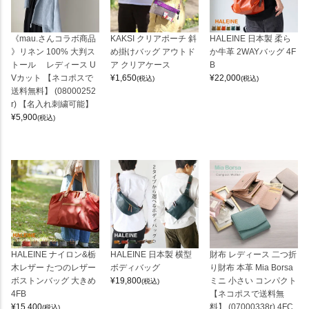
《mau.さんコラボ商品
KAKSI クリアポーチ 斜
HALEINE 日本製 柔ら
》リネン 100% 大判ス
め掛けバッグ アウトド
か牛革 2WAYバッグ 4F
トール レディース U
ア クリアケース
B
Vカット 【ネコポスで
¥
1,650
¥
22,000
(税込)
(税込)
送料無料】 (08000252
r) 【名入れ刺繍可能】
¥
5,900
(税込)
HALEINE ナイロン&栃
HALEINE 日本製 横型
財布 レディース 二つ折
木レザー たつのレザー
ボディバッグ
り財布 本革 Mia Borsa
ボストンバッグ 大きめ
¥
19,800
ミニ 小さい コンパクト
(税込)
4FB
【ネコポスで送料無
¥
15,400
料】 (07000338r) 4FC
(税込)