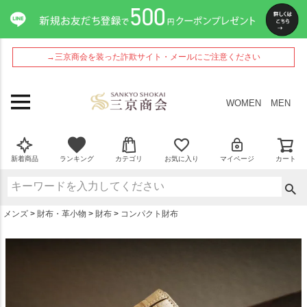
ペー
ジト
ップ
へ
→三京商会を装った詐欺サイト・メールにご注意ください
WOMEN
MEN
新着商品
ランキング
カテゴリ
お気に入り
マイページ
カート
メンズ
財布・革小物
財布
コンパクト財布