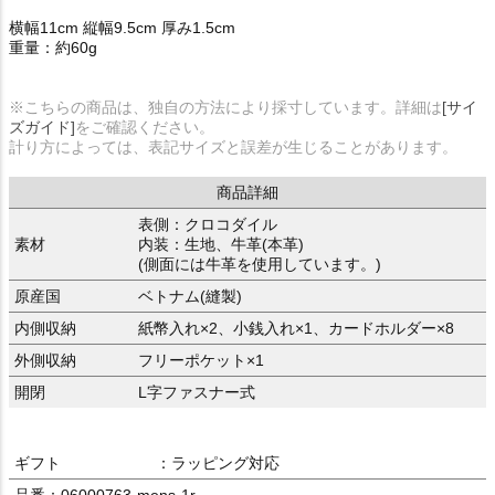
横幅11cm 縦幅9.5cm 厚み1.5cm
重量：約60g
※こちらの商品は、独自の方法により採寸しています。詳細は
[サイ
ズガイド]
をご確認ください。
計り方によっては、表記サイズと誤差が生じることがあります。
商品詳細
表側：クロコダイル
素材
内装：生地、牛革(本革)
(側面には牛革を使用しています。)
原産国
ベトナム(縫製)
内側収納
紙幣入れ×2、小銭入れ×1、カードホルダー×8
外側収納
フリーポケット×1
開閉
L字ファスナー式
ギフト
：ラッピング対応
品番：06000763-mens-1r