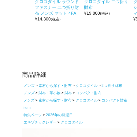
クロコダイル ラウンド
クロコダイル 二つ折り
ファスナー 二つ折り財
財布
布 メンズ マット 4FA
¥
19,800
ィ
(税込)
¥
14,300
¥
(税込)
商品詳細
メンズ
素材から探す・財布
クロコダイル
2つ折り財布
メンズ
財布・革小物
財布
コンパクト財布
メンズ
素材から探す・財布
クロコダイル
コンパクト財布
item
特集ページ
2026年の開運日
エキゾチックレザー
クロコダイル