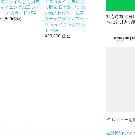
クロコダイル 折り財布
クロコダイル 無双 折
シャイニング加工 レデ
り財布 日本製 メンズ
ース 両カード 4FA
小銭入れ付き 一枚革
対応時間:平日10
52,800
ダークブラウン/ブラッ
(税込)
※30分以内の
ク シャイニング/マッ
ト 4FA
¥
63,800
(税込)
レビューを
返品特約につ