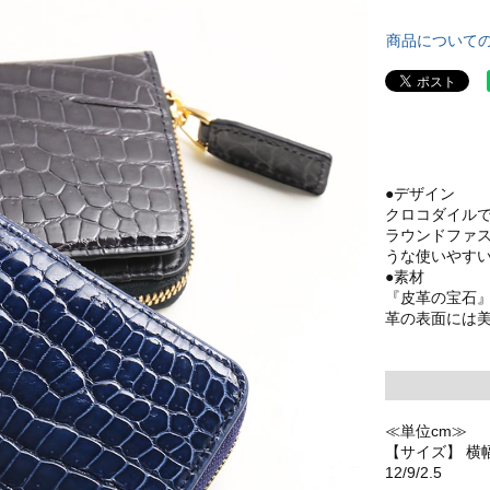
商品について
●デザイン
クロコダイル
ラウンドファ
うな使いやす
●素材
『皮革の宝石
革の表面には
≪単位cm≫
【サイズ】 横幅
12/9/2.5