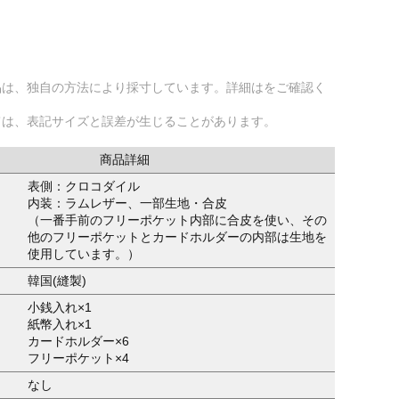
品は、独自の方法により採寸しています。詳細はをご確認く
ては、表記サイズと誤差が生じることがあります。
商品詳細
表側：クロコダイル
内装：ラムレザー、一部生地・合皮
（一番手前のフリーポケット内部に合皮を使い、その
他のフリーポケットとカードホルダーの内部は生地を
使用しています。）
韓国(縫製)
小銭入れ×1
紙幣入れ×1
カードホルダー×6
フリーポケット×4
なし