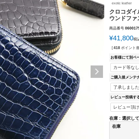
exotic leather
クロコダイル
ウンドファス
商品番号
060017
¥
41,800
税
[
418
ポイント進
お客様にて別ペ
ご購入後メンテ
レビュー投稿す
在庫
選択し
在庫