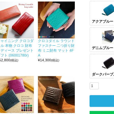
アクアブルー
シャイニング クロコダ
クロコダイル ラウンド
ル 本物 クロコ 財布
ファスナー 二つ折り財
デニムブルー
レディース プレゼント
布 ミニ財布 マット 4F
フト (06001780r)
A
52,800
¥
14,300
(税込)
(税込)
ダークパープ