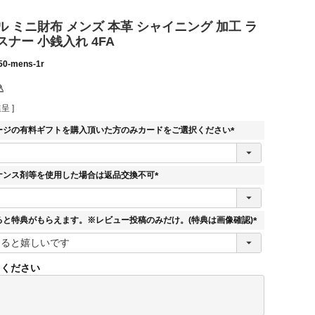
 ミニ財布 メンズ 本革 シャイニング 加工 ラ
ナー 小銭入れ 4FA
50-mens-1r
込
呈 ]
ージの有料ギフトを購入頂いた方のみカードをご選択ください
(
必
須
ナンス剤等を使用した場合は返品交換不可
)
(
必
須
ると特典がもらえます。※レビュー投稿のみだけ。(特典は画像確認)
)
(
必
須
てください
)