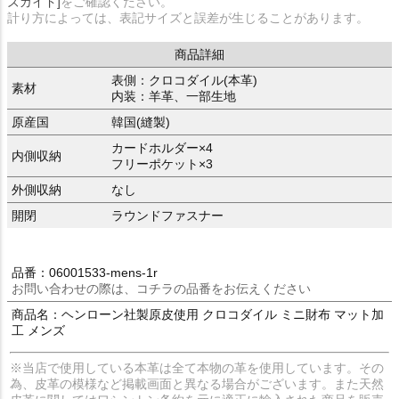
ズガイド]
をご確認ください。
計り方によっては、表記サイズと誤差が生じることがあります。
商品詳細
表側：クロコダイル(本革)
素材
内装：羊革、一部生地
原産国
韓国(縫製)
カードホルダー×4
内側収納
フリーポケット×3
外側収納
なし
開閉
ラウンドファスナー
品番：06001533-mens-1r
お問い合わせの際は、コチラの品番をお伝えください
商品名：ヘンローン社製原皮使用 クロコダイル ミニ財布 マット加
工 メンズ
※当店で使用している本革は全て本物の革を使用しています。その
為、皮革の模様など掲載画面と異なる場合がございます。また天然