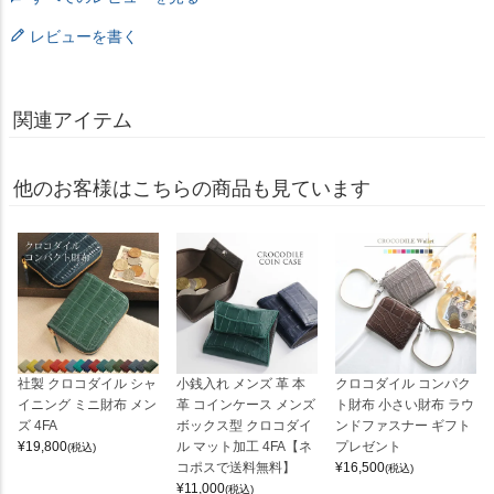
レビューを書く
関連アイテム
他のお客様はこちらの商品も見ています
社製 クロコダイル シャ
小銭入れ メンズ 革 本
クロコダイル コンパク
イニング ミニ財布 メン
革 コインケース メンズ
ト財布 小さい財布 ラウ
ズ 4FA
ボックス型 クロコダイ
ンドファスナー ギフト
¥
19,800
ル マット加工 4FA【ネ
プレゼント
(税込)
コポスで送料無料】
¥
16,500
(税込)
¥
11,000
(税込)