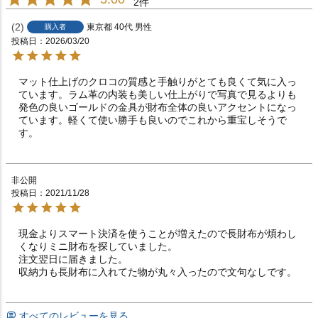
2
2
東京都
40代
男性
購入者
投稿日
2026/03/20
マット仕上げのクロコの質感と手触りがとても良くて気に入っ
ています。ラム革の内装も美しい仕上がりで写真で見るよりも
発色の良いゴールドの金具が財布全体の良いアクセントになっ
ています。軽くて使い勝手も良いのでこれから重宝しそうで
す。
非公開
投稿日
2021/11/28
現金よりスマート決済を使うことが増えたので長財布が煩わし
くなりミニ財布を探していました。

注文翌日に届きました。

収納力も長財布に入れてた物が丸々入ったので文句なしです。
すべてのレビューを見る