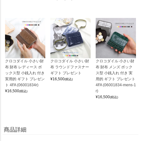
クロコダイル 小さい財
クロコダイル 小さい財
クロコダイル 小さい財
布 財布 レディース ボ
布 ラウンドファスナー
布 財布 メンズ ボック
ックス型 小銭入れ 付き
ギフト プレゼント
ス型 小銭入れ 付き 実
実用的 ギフト プレゼン
¥
16,500
用的 ギフト プレゼント
(税込)
ト 4FA (06001834r)
4FA (06001834-mens-1
¥
16,500
r)
(税込)
¥
16,500
(税込)
商品詳細