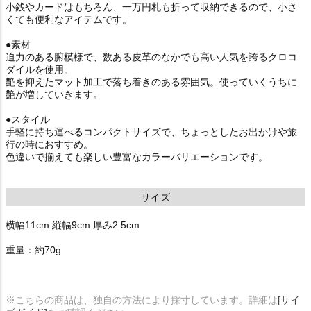
小銭やカードはもちろん、一万円札も折って収納できるので、小さ
くても便利なアイテムです。
●素材
迫力のある腑模様で、数ある皮革のなかでも高い人気を誇るクロコ
ダイルを使用。
艶を抑えたマット加工で落ち着きのある雰囲気。使っていくうちに
艶が増していきます。
●スタイル
手軽に持ち運べるコンパクトサイズで、ちょっとしたお出かけや旅
行の時におすすめ。
色違いで揃えても楽しい豊富なカラーバリエーションです。
サイズ
横幅11cm 縦幅9cm 厚み2.5cm
重量：約70g
※こちらの商品は、独自の方法により採寸しています。詳細は
[サイ