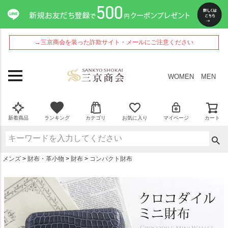
ペー
ジト
ップ
へ
→三京商会を装った詐欺サイト・メールにご注意ください
WOMEN
MEN
新着商品
ランキング
カテゴリ
お気に入り
マイページ
カート
メンズ
財布・革小物
財布
コンパクト財布