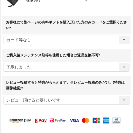
在庫切れ
お客様にて別ページの有料ギフトを購入頂いた方のみカードをご選択くださ
い
(
必
須
)
ご購入後メンテナンス剤等を使用した場合は返品交換不可
(
必
須
)
レビュー投稿すると特典がもらえます。※レビュー投稿のみだけ。(特典は
画像確認)
(
必
須
)