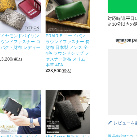
対応時間:平日10
※30分以内の
ダイヤモンドパイソン
PRAIRIE コードバン
ラウンドファスナー コ
ラウンドファスナー 長
ンパクト財布 レディー
財布 日本製 メンズ 全
ス
4色 ラウンドジップ フ
13,200
ァスナー財布 スリム
(税込)
本革 4FA
¥
38,500
(税込)
レビューを
返品特約につ
二つ折り 財布 メンズ
Mia Borsa 長財布 メン