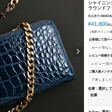
シャイニン
ラウンドフ
商品番号
060019
¥
41,800
税
[
418
ポイント進
お客様にて別ペ
レビュー投稿す
ご購入後メンテ
在庫
選択し
在庫
カラー
選択