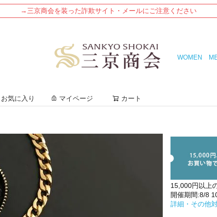
→三京商会を装った詐欺サイト・メールにご注意ください
WOMEN
M
検索
お気に入り
マイページ
カート
15,000円以上
開催期間:8/8 10:
詳細・その他