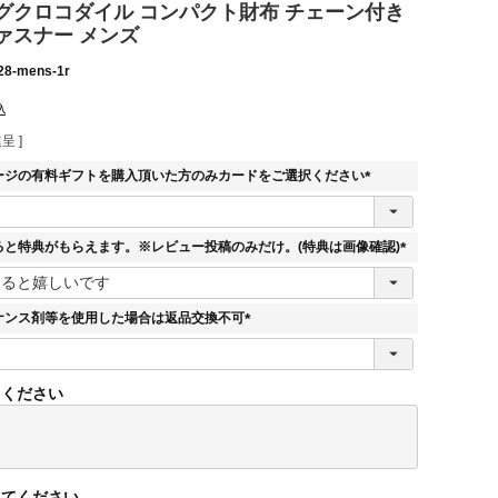
グクロコダイル コンパクト財布 チェーン付き
ァスナー メンズ
28-mens-1r
込
呈 ]
ージの有料ギフトを購入頂いた方のみカードをご選択ください
(
必
須
ると特典がもらえます。※レビュー投稿のみだけ。(特典は画像確認)
)
(
必
須
ナンス剤等を使用した場合は返品交換不可
)
(
必
須
てください
)
してください