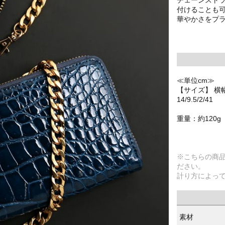
付けることも
華やかさをプ
≪単位cm≫
【サイズ】 横
14/9.5/2/41
重量：約120g
※こちらの商
ださい。
計り方によっ
素材