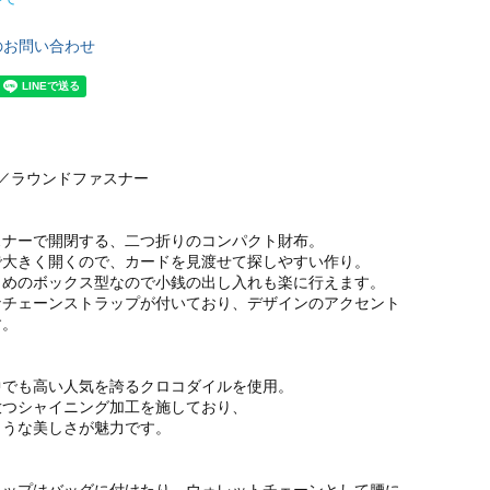
のお問い合わせ
／ラウンドファスナー
スナーで開閉する、二つ折りのコンパクト財布。
で大きく開くので、カードを見渡せて探しやすい作り。
きめのボックス型なので小銭の出し入れも楽に行えます。
なチェーンストラップが付いており、デザインのアクセント
す。
中でも高い人気を誇るクロコダイルを使用。
放つシャイニング加工を施しており、
ような美しさが魅力です。
ラップはバッグに付けたり、ウォレットチェーンとして腰に