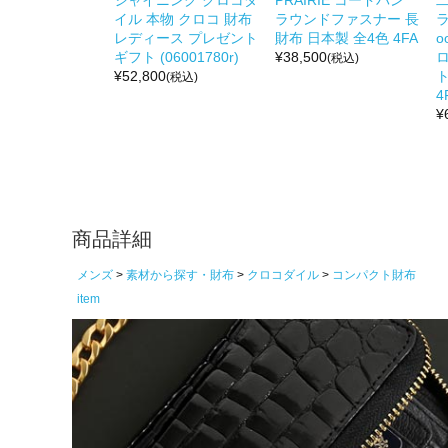
イル 本物 クロコ 財布
ラウンドファスナー 長
レディース プレゼント
財布 日本製 全4色 4FA
o
ギフト (06001780r)
¥
38,500
(税込)
¥
52,800
ト
(税込)
4
¥
商品詳細
メンズ
素材から探す・財布
クロコダイル
コンパクト財布
item