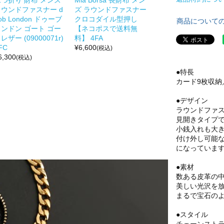
ラウンドファスナー d
ズ ラウンドファスナー
ob London ドゥーブ
クロコダイル型押し
商品について
ロンドン ゴート ゴー
【ネコポスで送料無
レザー (09000071r)
料】 4FA
FC
¥
6,600
(税込)
6,300
(税込)
●特長
カード9枚収納
●デザイン
ラウンドファ
見開きタイプ
小銭入れも大
付け外し可能
になっていま
●素材
数ある皮革の
美しい光沢を
まるで宝石の
●スタイル
チェーンスト