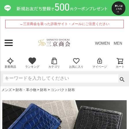
ペー
ジト
ップ
へ
→三京商会を装った詐欺サイト・メールにご注意ください
WOMEN
MEN
新着商品
ランキング
カテゴリ
お気に入り
マイページ
カート
メンズ
財布・革小物
財布
コンパクト財布