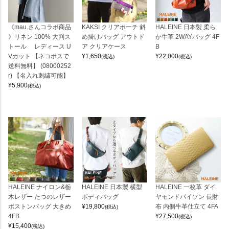
《mau.さんコラボ商品
KAKSI クリアポーチ 斜
HALEINE 日本製 柔ら
》リネン 100% 大判ス
め掛けバッグ アウトド
か牛革 2WAYバッグ 4F
トール レディース U
ア クリアケース
B
Vカット 【ネコポスで
¥
1,650
¥
22,000
(税込)
(税込)
送料無料】 (08000252
r) 【名入れ刺繍可能】
¥
5,900
(税込)
HALEINE ナイロン&栃
HALEINE 日本製 横型
HALEINE 一枚革 ダイ
木レザー たつのレザー
ボディバッグ
ヤモンドパイソン 長財
ボストンバッグ 大きめ
¥
19,800
布 内側牛革仕立て 4FA
(税込)
4FB
¥
27,500
(税込)
¥
15,400
(税込)