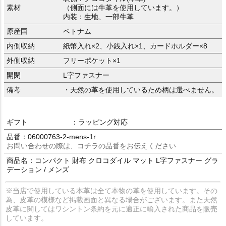
素材
（側面には牛革を使用しています。）
内装：生地、一部牛革
原産国
ベトナム
内側収納
紙幣入れ×2、小銭入れ×1、カードホルダー×8
外側収納
フリーポケット×1
開閉
L字ファスナー
備考
・天然の革を使用しているため柄は選べません。
ギフト
：ラッピング対応
品番：06000763-2-mens-1r
お問い合わせの際は、コチラの品番をお伝えください
商品名：コンパクト 財布 クロコダイル マット L字ファスナー グラ
デーション / メンズ
※当店で使用している本革は全て本物の革を使用しています。その
為、皮革の模様など掲載画面と異なる場合がございます。また天然
皮革に関してはワシントン条約を元に適正に輸入された商品を販売
しています。