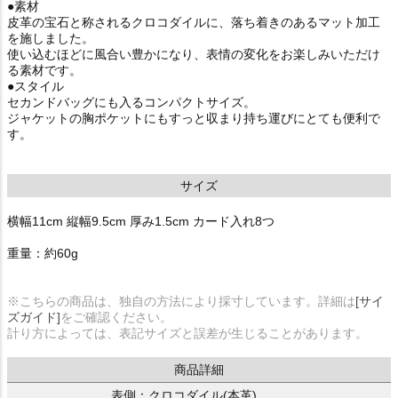
●素材
皮革の宝石と称されるクロコダイルに、落ち着きのあるマット加工
を施しました。
使い込むほどに風合い豊かになり、表情の変化をお楽しみいただけ
る素材です。
●スタイル
セカンドバッグにも入るコンパクトサイズ。
ジャケットの胸ポケットにもすっと収まり持ち運びにとても便利で
す。
サイズ
横幅11cm 縦幅9.5cm 厚み1.5cm カード入れ8つ
重量：約60g
※こちらの商品は、独自の方法により採寸しています。詳細は
[サイ
ズガイド]
をご確認ください。
計り方によっては、表記サイズと誤差が生じることがあります。
商品詳細
表側：クロコダイル(本革)