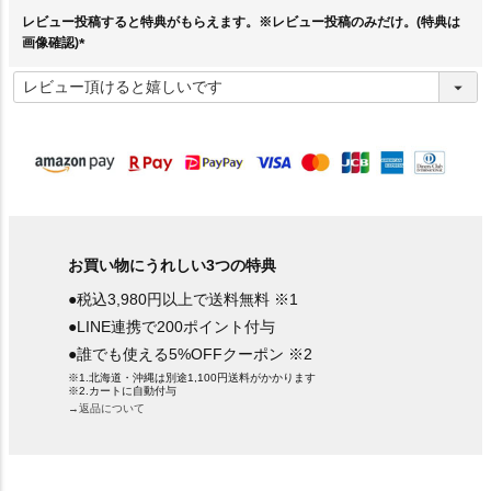
)
レビュー投稿すると特典がもらえます。※レビュー投稿のみだけ。(特典は
画像確認)
(
必
須
)
お買い物にうれしい3つの特典
●税込3,980円以上で送料無料 ※1
●LINE連携で200ポイント付与
●誰でも使える5%OFFクーポン ※2
※1.北海道・沖縄は別途1,100円送料がかかります
※2.カートに自動付与
→返品について