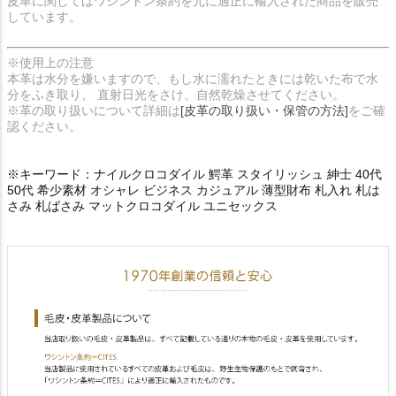
皮革に関してはワシントン条約を元に適正に輸入された商品を販売
しています。
※使用上の注意
本革は水分を嫌いますので、もし水に濡れたときには乾いた布で水
分をふき取り、 直射日光をさけ、自然乾燥させてください。
※革の取り扱いについて詳細は
[皮革の取り扱い・保管の方法]
をご確
認ください。
※キーワード：ナイルクロコダイル 鰐革 スタイリッシュ 紳士 40代
50代 希少素材 オシャレ ビジネス カジュアル 薄型財布 札入れ 札は
さみ 札ばさみ マットクロコダイル ユニセックス