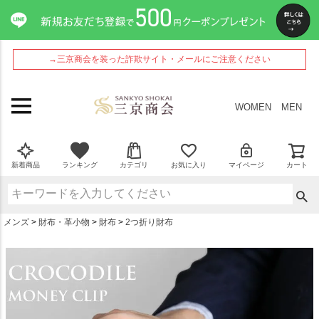
ペー
ジト
ップ
へ
→三京商会を装った詐欺サイト・メールにご注意ください
WOMEN
MEN
新着商品
ランキング
カテゴリ
お気に入り
マイページ
カート
メンズ
財布・革小物
財布
2つ折り財布