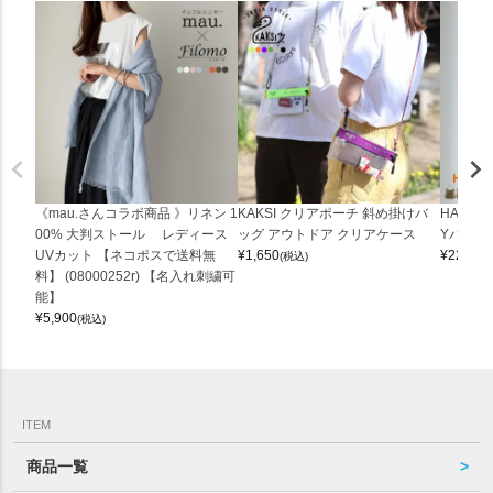
《mau.さんコラボ商品 》リネン 1
KAKSI クリアポーチ 斜め掛けバ
HALEI
00% 大判ストール レディース
ッグ アウトドア クリアケース
Yバッグ 
UVカット 【ネコポスで送料無
¥
1,650
¥
22,000
(税込)
料】 (08000252r) 【名入れ刺繍可
能】
¥
5,900
(税込)
ITEM
商品一覧