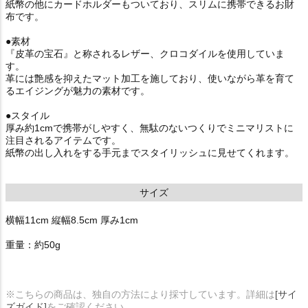
紙幣の他にカードホルダーもついており、スリムに携帯できるお財
布です。
●素材
『皮革の宝石』と称されるレザー、クロコダイルを使用していま
す。
革には艶感を抑えたマット加工を施しており、使いながら革を育て
るエイジングが魅力の素材です。
●スタイル
厚み約1cmで携帯がしやすく、無駄のないつくりでミニマリストに
注目されるアイテムです。
紙幣の出し入れをする手元までスタイリッシュに見せてくれます。
サイズ
横幅11cm 縦幅8.5cm 厚み1cm
重量：約50g
※こちらの商品は、独自の方法により採寸しています。詳細は
[サイ
ズガイド]
をご確認ください。