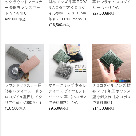
ック ラウンドファスナ
財布 メンズ 牛革 RODA
革 ヒマラヤ クロコダイ
ー 長財布 メンズ マッ
NIA ロダニア クロコダ
ル 三つ折り 4FA
ト 全7色 4FC
イル型押し イタリア牛
¥
27,500
(税込)
¥
22,000
革 (07000706-mens-1r)
(税込)
¥
16,500
(税込)
ラウンドファスナー長
マネークリップ 本革 レ
クロコダイル メンズ 財
財布 レディース牛革 ク
ディース ダイヤモンド
布 マット加工 ボックス
ロコダイル型押し イタ
パイソン 革 【ネコポス
型 小銭入れ 【ネコポス
リア牛革 (07000706r)
で送料無料】 4FA
で送料無料】
¥
16,500
¥
9,680
¥
14,300
(税込)
(税込)
(税込)