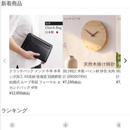
新着商品
クラッチバッグ メンズ 牛革 本革
掛け時計 木製 パイン材 静音 丸時
掛け時計
シボ加工 A5収納 祝儀袋 冠婚葬祭
計 (09000765r)
計 (0900
結婚式 ループ革紐 フォーマル セ
¥
7,150
¥
7,150
(税込)
(
カンドバッグ 4FB
¥
12,650
(税込)
ランキング
1
2
3