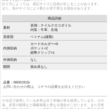
計り方によっては、表記サイズと誤差が生じることがあります。
また、色やサイズにより重さが若干異なる場合があります。
商品詳細
表側：ナイルクロコダイル
素材
内装：牛革、生地
原産国
ベトナム(縫製)
カードホルダー×6
内側収納
ポケット×2
紙幣クリップ×1
外側収納
なし
開閉
留め具なし
品番：06001915r
お問い合わせの際は、コチラの品番をお伝えください
※当店で使用している本革は全て本物の革を使用しています。その
為、皮革の模様など掲載画面と異なる場合がございます。また天然