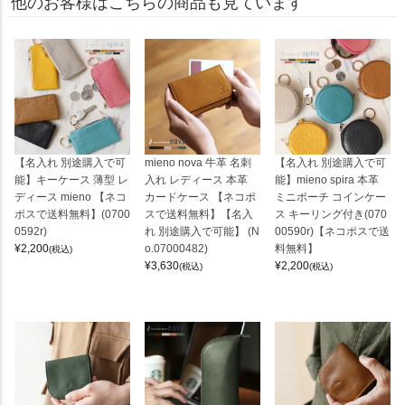
他のお客様はこちらの商品も見ています
【名入れ 別途購入で可
mieno nova 牛革 名刺
【名入れ 別途購入で可
能】キーケース 薄型 レ
入れ レディース 本革
能】mieno spira 本革
ディース mieno 【ネコ
カードケース 【ネコポ
ミニポーチ コインケー
ポスで送料無料】(0700
スで送料無料】【名入
ス キーリング付き(070
0592r)
れ 別途購入で可能】 (N
00590r)【ネコポスで送
¥
2,200
o.07000482)
料無料】
(税込)
¥
3,630
¥
2,200
(税込)
(税込)