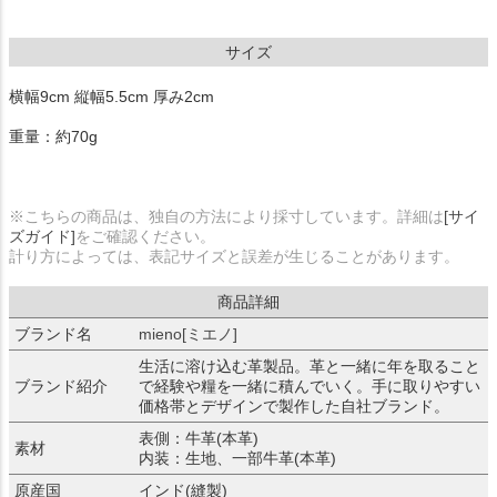
サイズ
横幅9cm 縦幅5.5cm 厚み2cm
重量：約70g
※こちらの商品は、独自の方法により採寸しています。詳細は
[サイ
ズガイド]
をご確認ください。
計り方によっては、表記サイズと誤差が生じることがあります。
商品詳細
ブランド名
mieno[ミエノ]
生活に溶け込む革製品。革と一緒に年を取ること
ブランド紹介
で経験や糧を一緒に積んでいく。手に取りやすい
価格帯とデザインで製作した自社ブランド。
表側：牛革(本革)
素材
内装：生地、一部牛革(本革)
原産国
インド(縫製)