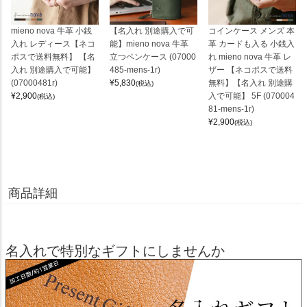
mieno nova 牛革 小銭
【名入れ 別途購入で可
コインケース メンズ 本
入れ レディース【ネコ
能】mieno nova 牛革
革 カードも入る 小銭入
ポスで送料無料】 【名
立つペンケース (07000
れ mieno nova 牛革 レ
入れ 別途購入で可能】
485-mens-1r)
ザー 【ネコポスで送料
(07000481r)
¥
5,830
無料】【名入れ 別途購
(税込)
¥
2,900
入で可能】 5F (070004
(税込)
81-mens-1r)
¥
2,900
(税込)
商品詳細
名入れで特別なギフトにしませんか