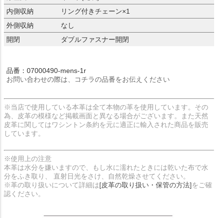
内側収納
リング付きチェーン×1
外側収納
なし
開閉
ダブルファスナー開閉
品番：07000490-mens-1r
お問い合わせの際は、コチラの品番をお伝えください
※当店で使用している本革は全て本物の革を使用しています。その
為、皮革の模様など掲載画面と異なる場合がございます。また天然
皮革に関してはワシントン条約を元に適正に輸入された商品を販売
しています。
※使用上の注意
本革は水分を嫌いますので、もし水に濡れたときには乾いた布で水
分をふき取り、 直射日光をさけ、自然乾燥させてください。
※革の取り扱いについて詳細は
[皮革の取り扱い・保管の方法]
をご確
認ください。