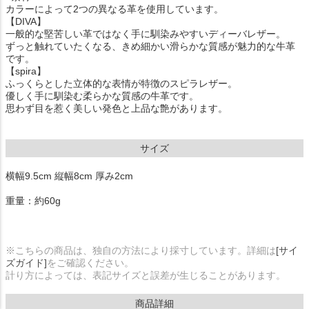
カラーによって2つの異なる革を使用しています。
【DIVA】
一般的な堅苦しい革ではなく手に馴染みやすいディーバレザー。
ずっと触れていたくなる、きめ細かい滑らかな質感が魅力的な牛革
です。
【spira】
ふっくらとした立体的な表情が特徴のスピラレザー。
優しく手に馴染む柔らかな質感の牛革です。
思わず目を惹く美しい発色と上品な艶があります。
サイズ
横幅9.5cm 縦幅8cm 厚み2cm
重量：約60g
※こちらの商品は、独自の方法により採寸しています。詳細は
[サイ
ズガイド]
をご確認ください。
計り方によっては、表記サイズと誤差が生じることがあります。
商品詳細