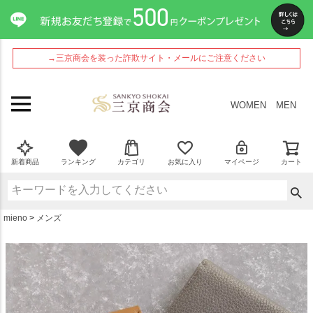
ペー
ジト
ップ
へ
→三京商会を装った詐欺サイト・メールにご注意ください
WOMEN
MEN
新着商品
ランキング
カテゴリ
お気に入り
マイページ
カート
mieno
メンズ