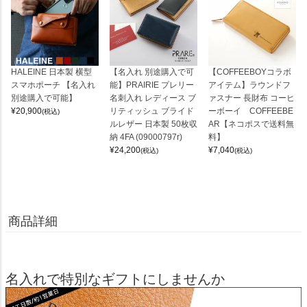
HALEINE 日本製 横型
【名入れ 別途購入で可
【COFFEEBOYコラボ
スマホポーチ 【名入れ
能】PRAIRIE プレリー
アイテム】ラウンドフ
別途購入で可能】
名刺入れ レディース ブ
ァスナー 長財布 コーヒ
¥
20,900
リティッシュ ブライド
ーボーイ COFFEEBE
(税込)
ルレザー 日本製 50枚収
AR【ネコポスで送料無
納 4FA (09000797r)
料】
¥
24,200
¥
7,040
(税込)
(税込)
商品詳細
名入れで特別なギフトにしませんか