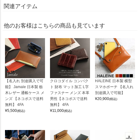
関連アイテム
他のお客様はこちらの商品も見ています
【名入れ 別途購入で可
クロコダイル コンパク
HALEINE 日本製 横型
能】 Jamale 日本製 栃
ト 財布 マット加工 L字
スマホポーチ 【名入れ
木レザー 通帳ケース メ
ファスナー メンズ 本革
別途購入で可能】
ンズ 【ネコポスで送料
男性【ネコポスで送料
¥
20,900
(税込)
無料】 4FA
無料】 4FA
¥
5,500
¥
11,000
(税込)
(税込)