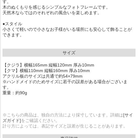
す。
木のぬくもりを感じるシンプルなフォトフレームです。
天然木ならではのそれぞれの風合いを楽しめます。
●スタイル
小さくて軽いので小さなお子様がいる場所にも安心して飾ることが
できます。
サイズ
【クジラ】横幅165mm 縦幅120mm 厚み10mm
【クマ】横幅110mm 縦幅160mm 厚み10mm
アクリル板のサイズは共通で約54×79mm
※ハンドメイドのためサイズに若干の誤差がある場合がございま
す。
重量：約90g
※こちらの商品は、独自の方法により採寸しています。詳細は
[サイ
ズガイド]
をご確認ください。
計り方によっては、表記サイズと誤差が生じることがあります。