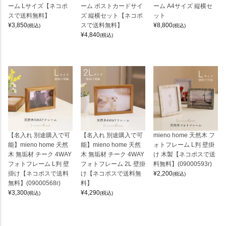
ーム Lサイズ【ネコポ
ーム ポストカードサイ
ーム A4サイズ 縦横セ
スで送料無料】
ズ 縦横セット【ネコポ
ット
¥
3,850
スで送料無料】
¥
8,800
(税込)
(税込)
¥
4,840
(税込)
【名入れ 別途購入で可
【名入れ 別途購入で可
mieno home 天然木 フ
能】mieno home 天然
能】mieno home 天然
ォトフレーム L判 壁掛
木 無垢材 チーク 4WAY
木 無垢材 チーク 4WAY
け 木製【ネコポスで送
フォトフレーム L判 壁
フォトフレーム 2L 壁掛
料無料】(09000593r)
掛け【ネコポスで送料
け【ネコポスで送料無
¥
2,200
(税込)
無料】(09000568r)
料】
¥
3,300
¥
4,290
(税込)
(税込)