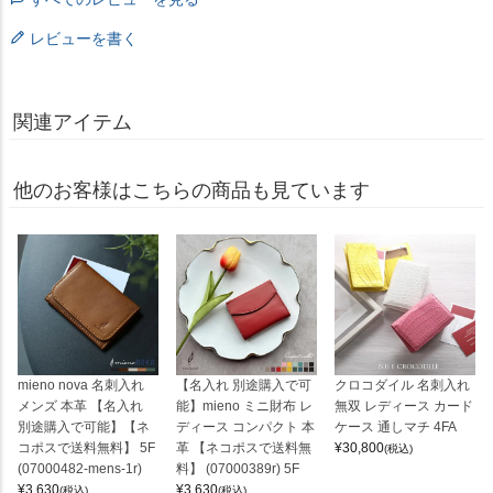
レビューを書く
関連アイテム
他のお客様はこちらの商品も見ています
mieno nova 名刺入れ
【名入れ 別途購入で可
クロコダイル 名刺入れ
メンズ 本革 【名入れ
能】mieno ミニ財布 レ
無双 レディース カード
別途購入で可能】【ネ
ディース コンパクト 本
ケース 通しマチ 4FA
コポスで送料無料】 5F
革 【ネコポスで送料無
¥
30,800
(税込)
(07000482-mens-1r)
料】 (07000389r) 5F
¥
3,630
¥
3,630
(税込)
(税込)