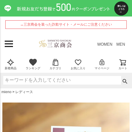
ペー
ジト
ップ
へ
→三京商会を装った詐欺サイト・メールにご注意ください
WOMEN
MEN
新着商品
ランキング
カテゴリ
お気に入り
マイページ
カート
mieno
レディース