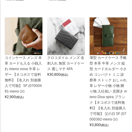
コインケース メンズ 本
クロコダイル メンズ 名
薄型 カードケース 手帳
革 カードも入る 小銭入
刺入れ 無双 カードケー
型 本革 牛革 メンズ 縦
れ mieno nova 牛革 レ
ス 通しマチ 4FA
型 カードホルダー 小さ
ザー 【ネコポスで送料
¥
30,800
め コンパクト ミニ 診
(税込)
無料】【名入れ 別途購
察券 ストック おしゃれ
入で可能】 5F (070004
革 レザー小物 小物 贈
81-mens-1r)
り物 入社祝い 見開き m
¥
2,900
ieno Diva spira ブラン
(税込)
ド【ネコポスで送料無
料】【名入れ 別途購入
で可能】 父の日 5F (07
000392-mens-1r)
¥
3,800
(税込)