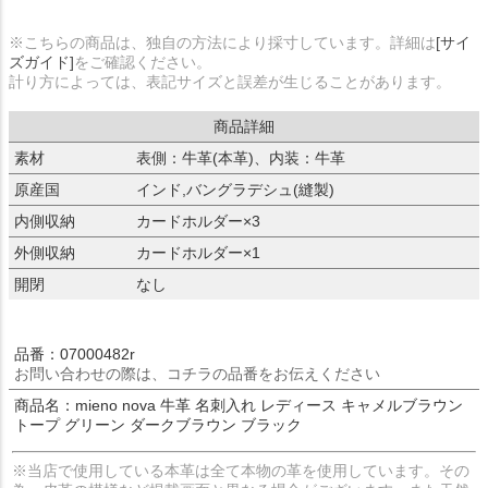
※こちらの商品は、独自の方法により採寸しています。詳細は
[サイ
ズガイド]
をご確認ください。
計り方によっては、表記サイズと誤差が生じることがあります。
商品詳細
素材
表側：牛革(本革)、内装：牛革
原産国
インド,バングラデシュ(縫製)
内側収納
カードホルダー×3
外側収納
カードホルダー×1
開閉
なし
品番：07000482r
お問い合わせの際は、コチラの品番をお伝えください
商品名：mieno nova 牛革 名刺入れ レディース キャメルブラウン
トープ グリーン ダークブラウン ブラック
※当店で使用している本革は全て本物の革を使用しています。その