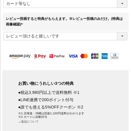
必
須
)
レビュー投稿すると特典がもらえます。※レビュー投稿のみだけ。(特典は
画像確認)
(
必
須
)
お買い物にうれしい3つの特典
●税込3,980円以上で送料無料 ※1
●LINE連携で200ポイント付与
●誰でも使える5%OFFクーポン ※2
※1.北海道・沖縄は別途1,100円送料がかかります
※2.カートに自動付与
→返品について