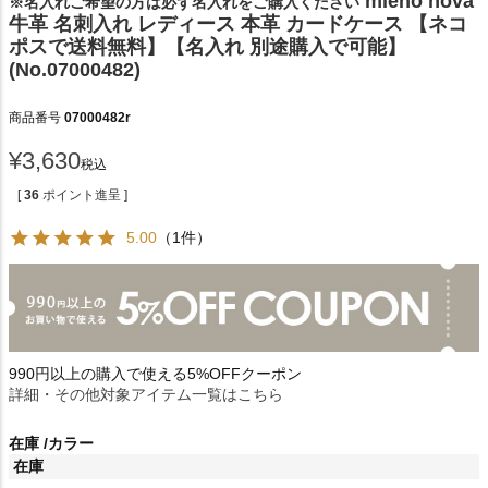
mieno nova
※名入れご希望の方は必ず名入れをご購入ください
牛革 名刺入れ レディース 本革 カードケース 【ネコ
ポスで送料無料】【名入れ 別途購入で可能】
(No.07000482)
商品番号
07000482r
¥
3,630
税込
[
36
ポイント進呈 ]
5.00
（1件）
990円以上の購入で使える5%OFFクーポン
詳細・その他対象アイテム一覧はこちら
在庫
カラー
在庫