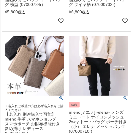
グ 横型 (07000734r)
グ ダイヤ柄 (07000732r)
¥
5,800
¥
6,800
税込
税込
sale
※名入れご希望の方は必ず名入れをご購
入ください
mieno[ミエノ] -elena- メンズ
【名入れ 別途購入で可能】
ミニトート ナイロンメッシュ
mieno 牛革 スマホショルダー
2way トートバッグ ポーチ付き
スマホポーチ お財布機能付き
（小） エレナ メッシュバッグ
斜め掛け レディース
(07000710r)