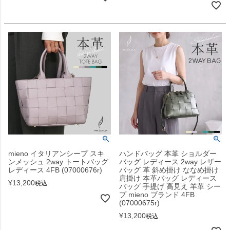
mieno イタリアンシープ スキ
ハンドバッグ 本革 ショルダー
ンメッシュ 2way トートバッグ
バッグ レディース 2way レザー
レディース 4FB (07000676r)
バッグ 革 斜め掛け ななめ掛け
肩掛け 本革バッグ レディース
¥
13,200
税込
バッグ 手提げ 高見え 羊革 シー
プ mieno ブランド 4FB
(07000675r)
¥
13,200
税込