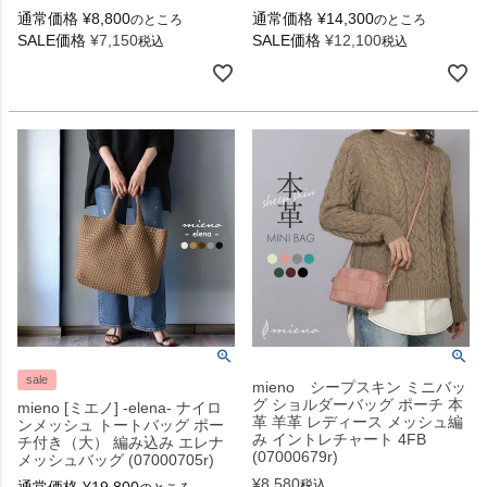
通常価格
¥
8,800
通常価格
¥
14,300
のところ
のところ
SALE価格
¥
7,150
SALE価格
¥
12,100
税込
税込
sale
mieno シープスキン ミニバッ
グ ショルダーバッグ ポーチ 本
mieno [ミエノ] -elena- ナイロ
革 羊革 レディース メッシュ編
ンメッシュ トートバッグ ポー
み イントレチャート 4FB
チ付き（大） 編み込み エレナ
(07000679r)
メッシュバッグ (07000705r)
¥
8,580
税込