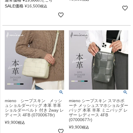
通常価格
¥
19,800
のところ
SALE価格
¥
16,500
税込
mieno シープスキン メッシ
mieno シープスキン スマホポ
ュショルダーバッグ 本革 羊革
ーチ メッシュスマホショルダー
ショルダーベルト 付き 2way レ
バッグ 本革 羊革 ミニバッグ レ
ディース 4FB (07000678r)
ザー レディース 4FB
(07000677r)
¥
9,900
税込
¥
9,900
税込