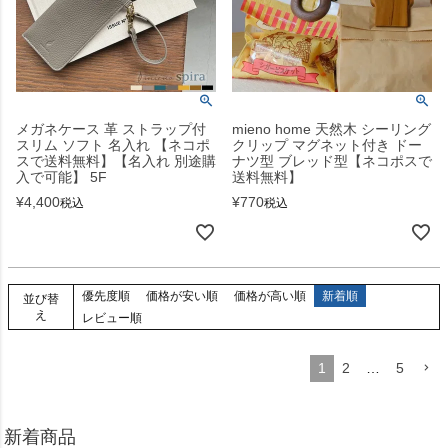
メガネケース 革 ストラップ付
mieno home 天然木 シーリング
スリム ソフト 名入れ 【ネコポ
クリップ マグネット付き ドー
スで送料無料】【名入れ 別途購
ナツ型 ブレッド型【ネコポスで
入で可能】 5F
送料無料】
¥
4,400
¥
770
税込
税込
優先度順
価格が安い順
価格が高い順
新着順
並び替
え
レビュー順
1
2
…
5
新着商品