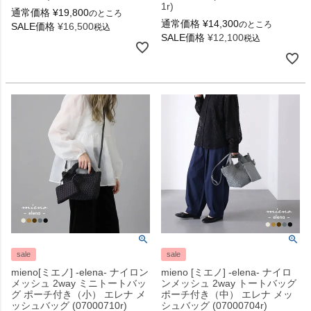
1r)
通常価格
¥
19,800
のところ
通常価格
¥
14,300
のところ
SALE価格
¥
16,500
税込
SALE価格
¥
12,100
税込
sale
sale
mieno[ミエノ] -elena- ナイロン
mieno [ミエノ] -elena- ナイロ
メッシュ 2way ミニトートバッ
ンメッシュ 2way トートバッグ
グ ポーチ付き（小） エレナ メ
ポーチ付き（中） エレナ メッ
ッシュバッグ (07000710r)
シュバッグ (07000704r)