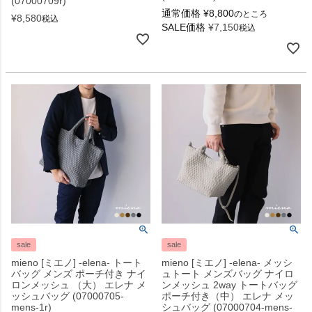
(07000709r)
通常価格
¥
8,800
のところ
¥
8,580
税込
SALE価格
¥
7,150
税込
sale
sale
mieno [ミエノ] -elena- トート
mieno [ミエノ] -elena- メッシ
バッグ メンズ ポーチ付き ナイ
ュトート メンズバッグ ナイロ
ロンメッシュ （大） エレナ メ
ンメッシュ 2way トートバッグ
ッシュバッグ (07000705-
ポーチ付き（中） エレナ メッ
mens-1r)
シュバッグ (07000704-mens-