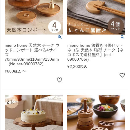
mieno home 天然木 チーク ウ
mieno home 箸置き 4個セット
ッドコンポート 選べる4サイ
ネコ型 天然木 猫型 チーク【ネ
ズ
コポスで送料無料】(set-
70mm/90mm/110mm/130mm
09000786r)
(No.set-09000782)
¥
2,200
税込
¥
660
〜
税込