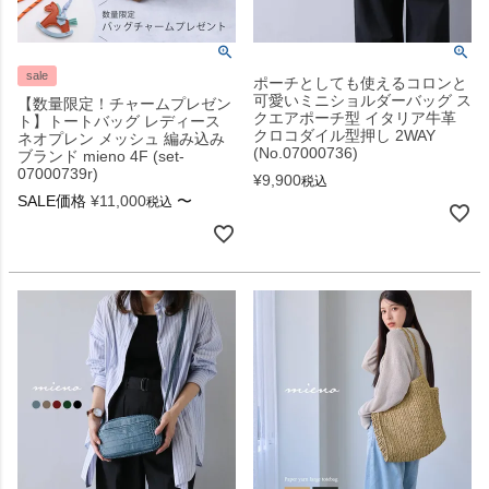
sale
ポーチとしても使えるコロンと
可愛いミニショルダーバッグ ス
【数量限定！チャームプレゼン
クエアポーチ型 イタリア牛革
ト】トートバッグ レディース
クロコダイル型押し 2WAY
ネオプレン メッシュ 編み込み
(No.07000736)
ブランド mieno 4F (set-
07000739r)
¥
9,900
税込
SALE価格
¥
11,000
〜
税込