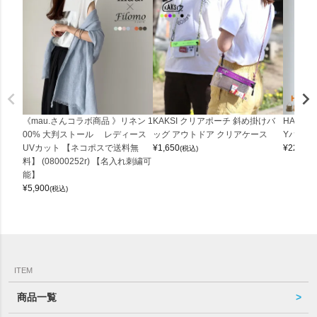
《mau.さんコラボ商品 》リネン 1
KAKSI クリアポーチ 斜め掛けバ
HALEI
00% 大判ストール レディース
ッグ アウトドア クリアケース
Yバッグ 
UVカット 【ネコポスで送料無
¥
1,650
¥
22,000
(税込)
料】 (08000252r) 【名入れ刺繍可
能】
¥
5,900
(税込)
ITEM
商品一覧