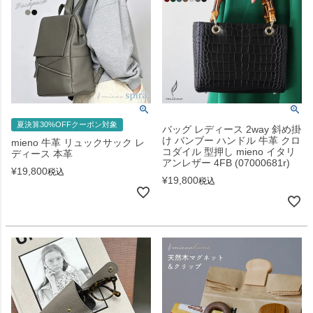
夏決算30%OFFクーポン対象
バッグ レディース 2way 斜め掛
け バンブー ハンドル 牛革 クロ
mieno 牛革 リュックサック レ
コダイル 型押し mieno イタリ
ディース 本革
アンレザー 4FB (07000681r)
¥
19,800
税込
¥
19,800
税込