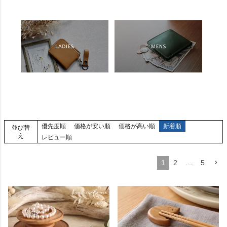
優先度順
価格が安い順
価格が高い順
新着順
並び替
え
レビュー順
1
2
…
5