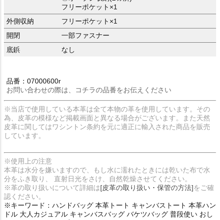
フリーポケット×1
外側収納
フリーポケット×1
開閉
一部ファスナー
底鋲
なし
品番：07000600r
お問い合わせの際は、コチラの品番をお伝えください
※当店で使用している本革は全て本物の革を使用しています。その
為、皮革の模様など掲載画面と異なる場合がございます。また天然
皮革に関してはワシントン条約を元に適正に輸入された商品を販売
しています。
※使用上の注意
本革は水分を嫌いますので、もし水に濡れたときには乾いた布で水
分をふき取り、 直射日光をさけ、自然乾燥させてください。
※革の取り扱いについて詳細は
[皮革の取り扱い・保管の方法]
をご確
認ください。
※キーワード：ハンドバッグ 本革トート キャンバストート 本革ハン
ドル 大人カジュアル キャンバスバッグ バケツバッグ 普段使い おし