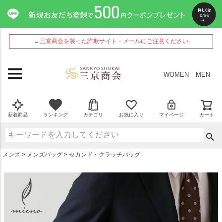
ペー
ジト
ップ
へ
→三京商会を装った詐欺サイト・メールにご注意ください
WOMEN
MEN
新着商品
ランキング
カテゴリ
お気に入り
マイページ
カート
メンズ
メンズバッグ
セカンド・クラッチバッグ