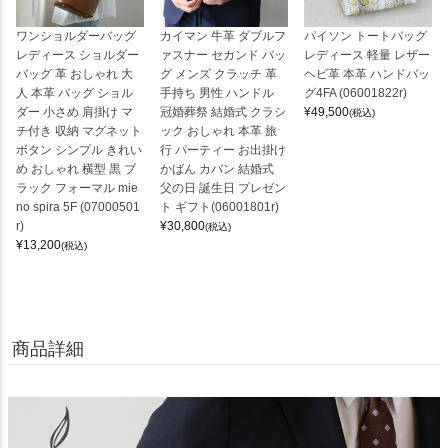
ワンショルダーバッグ
カイマン 牛革 ダブルフ
パイソン トートバッグ
レディース ショルダー
ァスナー セカンド バッ
レディース 軽量 レザー
バッグ 革 おしゃれ 大
グ メンズ クラッチ 革
ヘビ革 本革 ハンドバッ
人 本革 バッグ ショル
手持ち 男性 ハンドル
グ4FA (06001822r)
ダー 小さめ 肩掛け マ
冠婚葬祭 結婚式 クラシ
¥
49,500
(税込)
チ付き 収納 マグネット
ック おしゃれ 本革 旅
ボタン シンプル きれい
行 パーティー お出掛け
め おしゃれ 横型 黒 ブ
かばん カバン 結婚式
ラック フォーマル mie
父の日 誕生日 プレゼン
no spira 5F (07000501
ト ギフト(06001801r)
r)
¥
30,800
(税込)
¥
13,200
(税込)
商品詳細