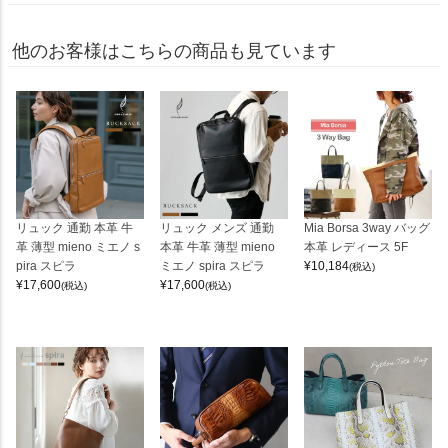
他のお客様はこちらの商品も見ています
リュック 通勤 本革 牛
リュック メンズ 通勤
Mia Borsa 3way バッグ
革 薄型 mieno ミエノ s
本革 牛革 薄型 mieno
本革 レディース 5F
pira スピラ
ミエノ spira スピラ
¥
10,184
(税込)
¥
17,600
¥
17,600
(税込)
(税込)