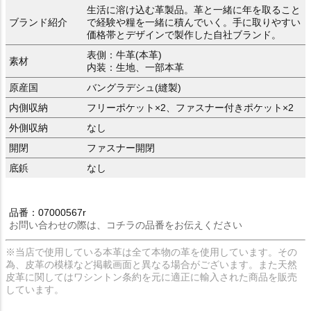
生活に溶け込む革製品。革と一緒に年を取ること
ブランド紹介
で経験や糧を一緒に積んでいく。手に取りやすい
価格帯とデザインで製作した自社ブランド。
表側：牛革(本革)
素材
内装：生地、一部本革
原産国
バングラデシュ(縫製)
内側収納
フリーポケット×2、ファスナー付きポケット×2
外側収納
なし
開閉
ファスナー開閉
底鋲
なし
品番：07000567r
お問い合わせの際は、コチラの品番をお伝えください
※当店で使用している本革は全て本物の革を使用しています。その
為、皮革の模様など掲載画面と異なる場合がございます。また天然
皮革に関してはワシントン条約を元に適正に輸入された商品を販売
しています。